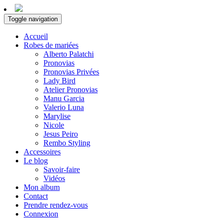
Toggle navigation
Accueil
Robes de mariées
Alberto Palatchi
Pronovias
Pronovias Privées
Lady Bird
Atelier Pronovias
Manu Garcia
Valerio Luna
Marylise
Nicole
Jesus Peiro
Rembo Styling
Accessoires
Le blog
Savoir-faire
Vidéos
Mon album
Contact
Prendre rendez-vous
Connexion