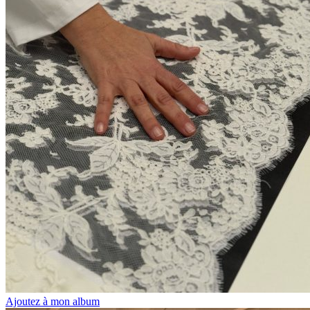
Ajoutez à mon album