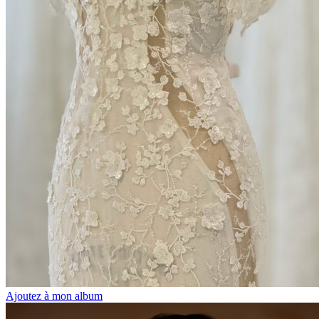
Ajoutez à mon album