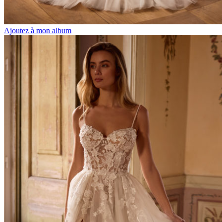
Ajoutez à mon album