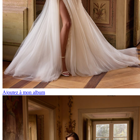
Ajoutez à mon album