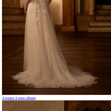
Ajoutez à mon album