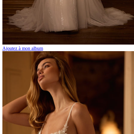
Ajoutez à mon album