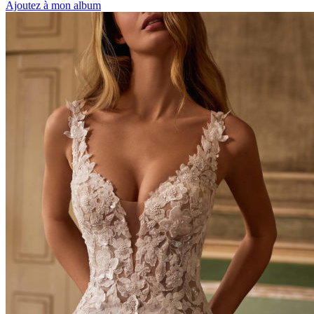
Ajoutez à mon album