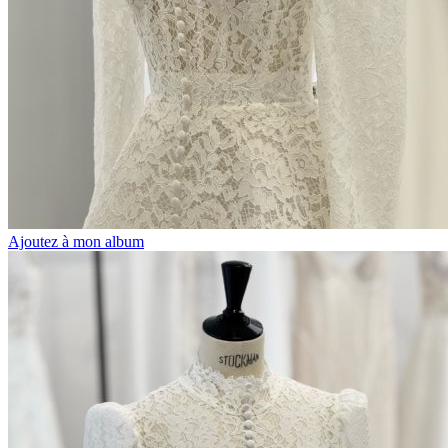
Ajoutez à mon album