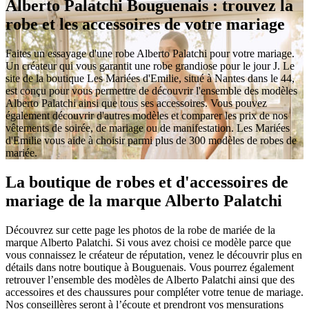
Alberto Palatchi Bouguenais : trouvez la
robe et les accessoires de votre mariage
Faites un essayage d'une robe Alberto Palatchi pour votre mariage.
Un créateur qui vous garantit une robe grandiose pour le jour J. Le
site de la boutique Les Mariées d'Emilie, situé à Nantes dans le 44,
est conçu pour vous permettre de découvrir l'ensemble des modèles
Alberto Palatchi ainsi que tous ses accessoires. Vous pouvez
également découvrir d'autres modèles et comparer les prix de nos
vêtements de soirée, de mariage ou de manifestation. Les Mariées
d'Emilie vous aide à choisir parmi plus de 300 modèles de robes de
mariée.
La boutique de robes et d'accessoires de
mariage de la marque Alberto Palatchi
Découvrez sur cette page les photos de la robe de mariée de la
marque Alberto Palatchi. Si vous avez choisi ce modèle parce que
vous connaissez le créateur de réputation, venez le découvrir plus en
détails dans notre boutique à Bouguenais. Vous pourrez également
retrouver l’ensemble des modèles de Alberto Palatchi ainsi que des
accessoires et des chaussures pour compléter votre tenue de mariage.
Nos conseillères seront à l’écoute et prendront vos mensurations