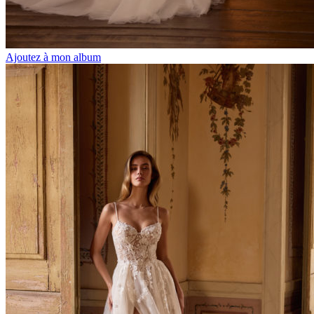
Ajoutez à mon album