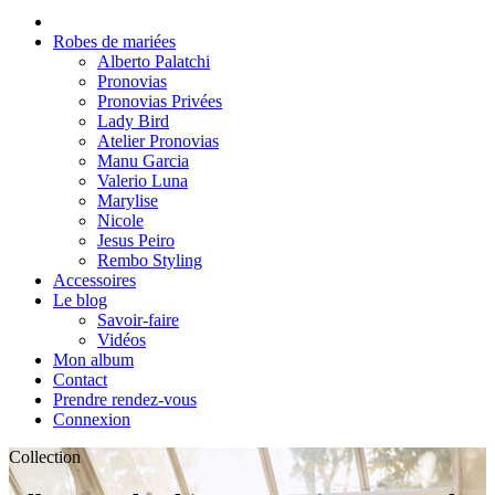
Robes de mariées
Alberto Palatchi
Pronovias
Pronovias Privées
Lady Bird
Atelier Pronovias
Manu Garcia
Valerio Luna
Marylise
Nicole
Jesus Peiro
Rembo Styling
Accessoires
Le blog
Savoir-faire
Vidéos
Mon album
Contact
Prendre rendez-vous
Connexion
Collection