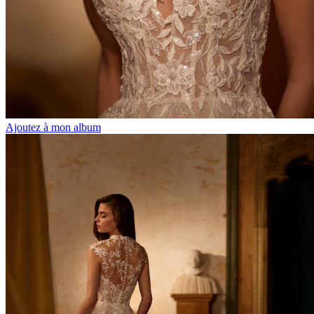
Ajoutez à mon album