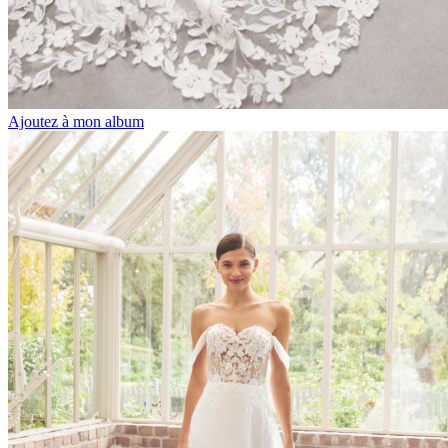
Ajoutez à mon album