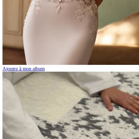
Ajoutez à mon album