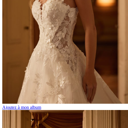
Ajoutez à mon album