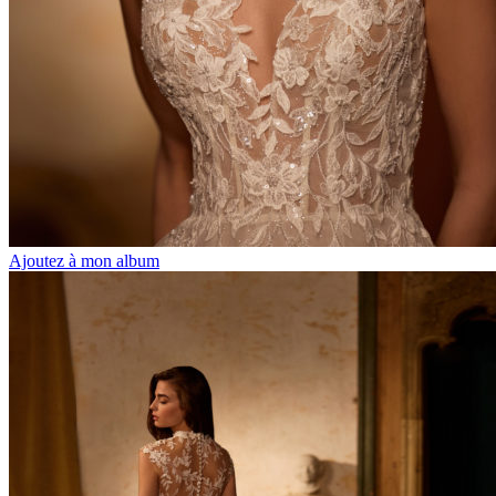
Ajoutez à mon album