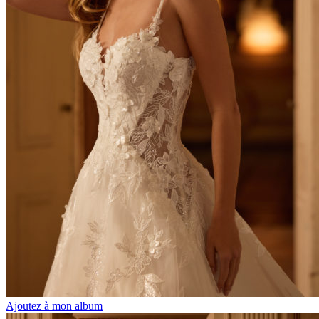
Ajoutez à mon album