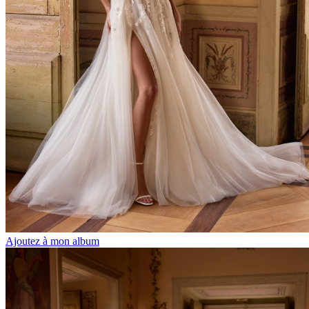
Ajoutez à mon album