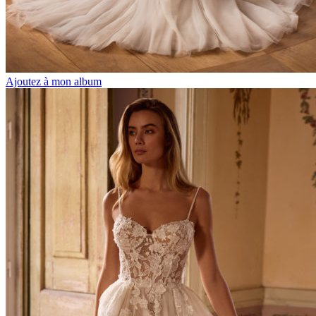
Ajoutez à mon album