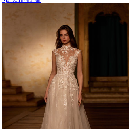
Ajoutez à mon album