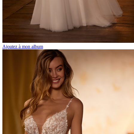
Ajoutez à mon album