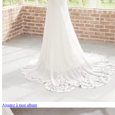
Ajoutez à mon album