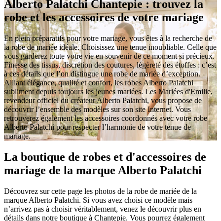
Alberto Palatchi Chantepie : trouvez la
robe et les accessoires de votre mariage
En plein préparatifs pour votre mariage, vous êtes à la recherche de
la robe de mariée idéale. Choisissez une tenue inoubliable. Celle que
vous garderez toute votre vie en souvenir de ce moment si précieux.
Finesse des tissus, discrétion des coutures, légèreté des étoffes : c’est
à ces détails que l’on distingue une robe de mariée d’exception.
Alliant élégance, qualité et confort, les robes Alberto Palatchi
subliment depuis toujours les jeunes mariées. Les Mariées d'Emilie,
revendeur officiel du créateur Alberto Palatchi, vous propose de
découvrir l’ensemble des modèles sur son site Internet. Vous
retrouverez également les accessoires coordonnés avec votre robe
Alberto Palatchi pour respecter l’harmonie de votre tenue de
mariage.
La boutique de robes et d'accessoires de
mariage de la marque Alberto Palatchi
Découvrez sur cette page les photos de la robe de mariée de la
marque Alberto Palatchi. Si vous avez choisi ce modèle mais
n’arrivez pas à choisir véritablement, venez le découvrir plus en
détails dans notre boutique à Chantepie. Vous pourrez également