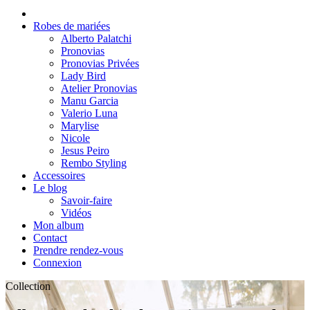
Robes de mariées
Alberto Palatchi
Pronovias
Pronovias Privées
Lady Bird
Atelier Pronovias
Manu Garcia
Valerio Luna
Marylise
Nicole
Jesus Peiro
Rembo Styling
Accessoires
Le blog
Savoir-faire
Vidéos
Mon album
Contact
Prendre rendez-vous
Connexion
Collection