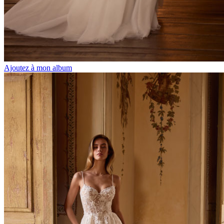
Ajoutez à mon album