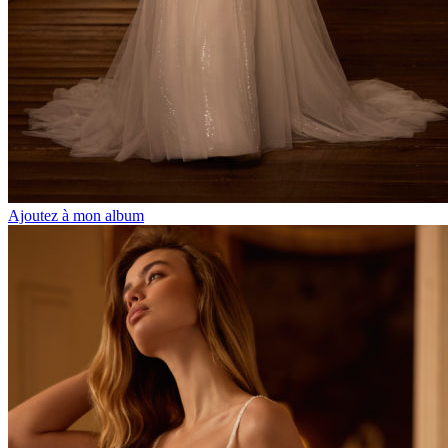
Ajoutez à mon album