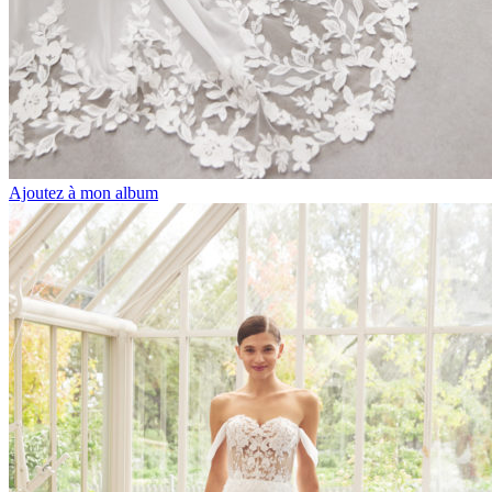
Ajoutez à mon album