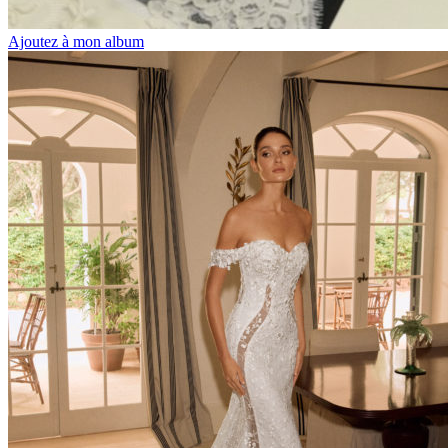
Ajoutez à mon album