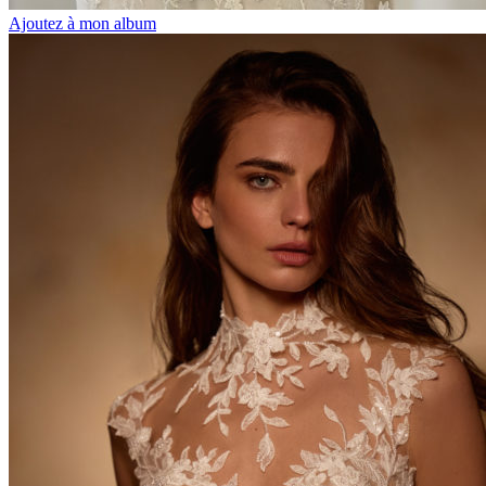
Ajoutez à mon album