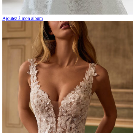
Ajoutez à mon album