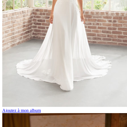
Ajoutez à mon album