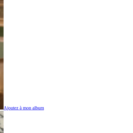
Ajoutez à mon album