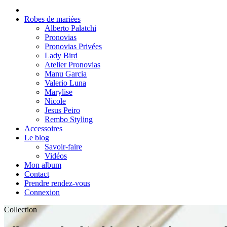
Robes de mariées
Alberto Palatchi
Pronovias
Pronovias Privées
Lady Bird
Atelier Pronovias
Manu Garcia
Valerio Luna
Marylise
Nicole
Jesus Peiro
Rembo Styling
Accessoires
Le blog
Savoir-faire
Vidéos
Mon album
Contact
Prendre rendez-vous
Connexion
Collection