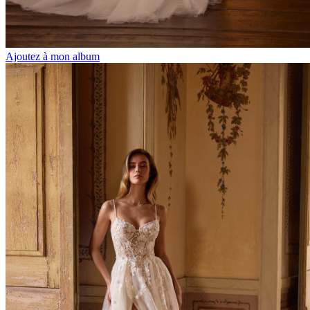
Ajoutez à mon album