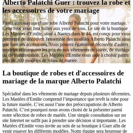
Alberto Palatchi Guer : trouvez la robe et
les accessoires de votre mariage
Faites un essayage d'une robe Alberto Palatchi pour votre mariage.
Cette robe vous fera briller aux yeux de tous. Le site de la boutique
Les Mariées d'Emilie, situé à Nantes dans le 44, est conçu pour vous
permettre de découvrir l'ensemble des modèles Alberto Palatchi ainsi
que tous ses accessoires. Vous pouvez également découvrir d'autres
modèles et comparer les prix de nos vêtements de soirée, de mariage
ou de manifestation. Les Mariées d'Emilie vous aide à choisir parmi
plus de 300 modèles de robes de mariée.
La boutique de robes et d'accessoires de
mariage de la marque Alberto Palatchi
Spécialisé dans les vêtements de mariage depuis plusieurs décennies,
Les Mariées d'Emilie comprend l’importance que revêt la robe pour
la future mariée. C’est aussi l’une des préoccupations de Alberto
Palatchi. C’est pourquoi nous avons choisi de la présenter parmi
notre sélection de robes de mariée. Une simple consultation sur un
site Internet ne suffit pas à prendre une décision si importante. Les
Mariées d'Emilie vous invite au sein de sa boutique à Guer afin de
venir essayer les différents modèles. Notre équipe sera heureuse de