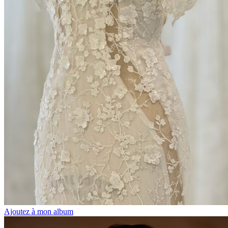
Ajoutez à mon album