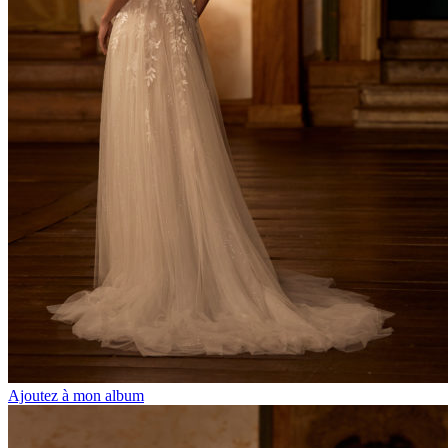
Ajoutez à mon album