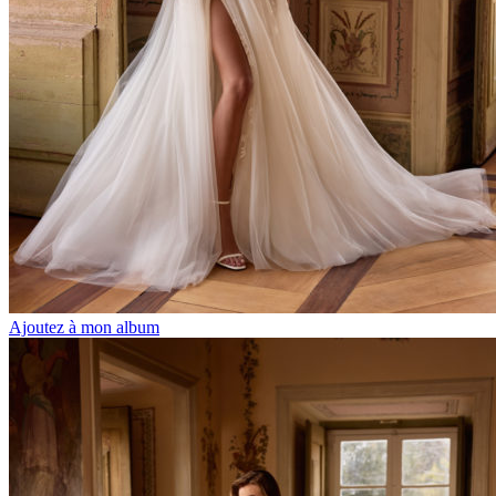
Ajoutez à mon album