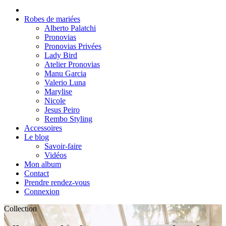
Robes de mariées
Alberto Palatchi
Pronovias
Pronovias Privées
Lady Bird
Atelier Pronovias
Manu Garcia
Valerio Luna
Marylise
Nicole
Jesus Peiro
Rembo Styling
Accessoires
Le blog
Savoir-faire
Vidéos
Mon album
Contact
Prendre rendez-vous
Connexion
Collection