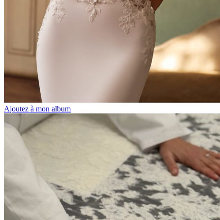
Ajoutez à mon album