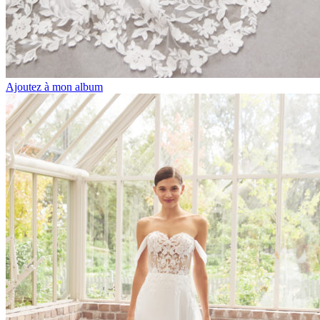
Ajoutez à mon album