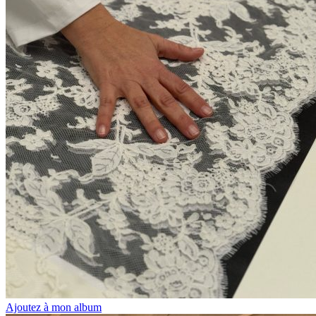
Ajoutez à mon album