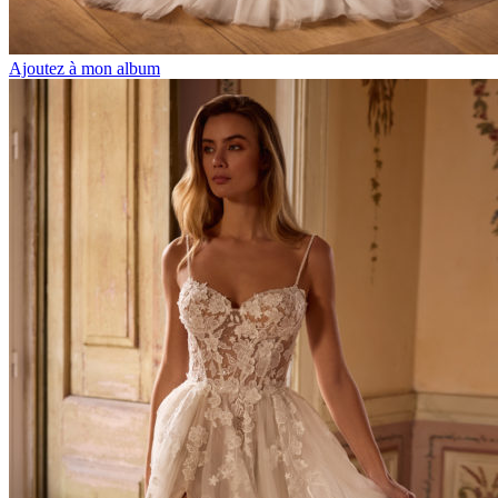
Ajoutez à mon album