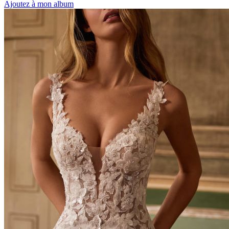
Ajoutez à mon album