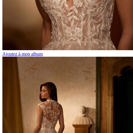
Ajoutez à mon album