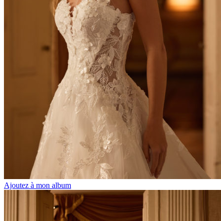
Ajoutez à mon album