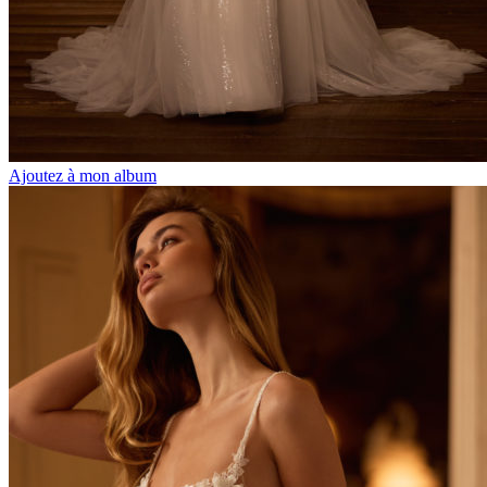
Ajoutez à mon album