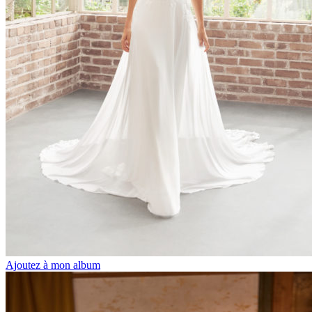
Ajoutez à mon album