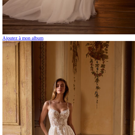
Ajoutez à mon album