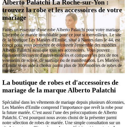
Alberto Palatchi La Roche-sur-Yon :
trouvez la robe et les accessoires de votre
mariage
Faites un essayage d'une robe Alberto Palatchi pour votre mariage.
Une robe de mariée inoubliable pour ce jour si merveilleux. Le site
de la boutique Les Mariées d'Emilie, situé à Nantes dans le 44, est
conçu pour vous permettre de découvrir l'ensemble des modèles
Alberto Palatchi ainsi que tous ses accessoires. Vous pouvez
également découvrir d'autres modèles et comparer les prix de nos
vêtements de soirée, de mariage ou de manifestation. Les Mariées
d'Emilie vous aide à choisir parmi plus de 300 modèles de robes de
mariée.
La boutique de robes et d'accessoires de
mariage de la marque Alberto Palatchi
Spécialisé dans les vêtements de mariage depuis plusieurs décennies,
Les Mariées d'Emilie comprend l’importance que revêt la robe pour
la future mariée. C’est aussi l’une des préoccupations de Alberto
Palatchi. C’est pourquoi nous avons choisi de la présenter parmi
notre sélection de robes de mariée. Une simple consultation sur un