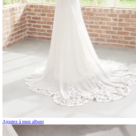
Ajoutez à mon album