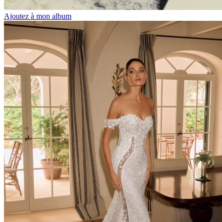
Ajoutez à mon album