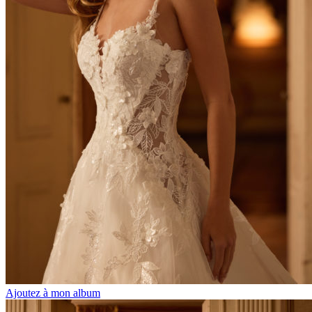
Ajoutez à mon album