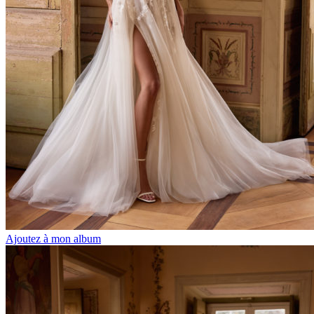
Ajoutez à mon album