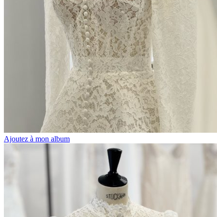
Ajoutez à mon album