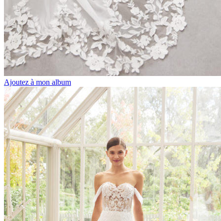
Ajoutez à mon album