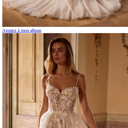
Ajoutez à mon album