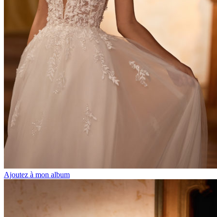
Ajoutez à mon album