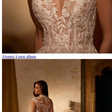
Ajoutez à mon album