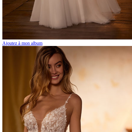
Ajoutez à mon album