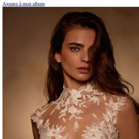
Ajoutez à mon album