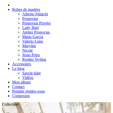
Robes de mariées
Alberto Palatchi
Pronovias
Pronovias Privées
Lady Bird
Atelier Pronovias
Manu Garcia
Valerio Luna
Marylise
Nicole
Jesus Peiro
Rembo Styling
Accessoires
Le blog
Savoir-faire
Vidéos
Mon album
Contact
Prendre rendez-vous
Connexion
Collection