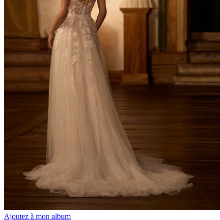
Ajoutez à mon album