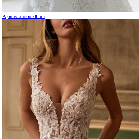
Ajoutez à mon album