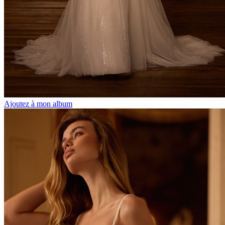
Ajoutez à mon album