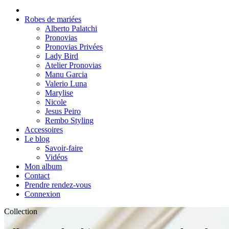
Robes de mariées
Alberto Palatchi
Pronovias
Pronovias Privées
Lady Bird
Atelier Pronovias
Manu Garcia
Valerio Luna
Marylise
Nicole
Jesus Peiro
Rembo Styling
Accessoires
Le blog
Savoir-faire
Vidéos
Mon album
Contact
Prendre rendez-vous
Connexion
Collection