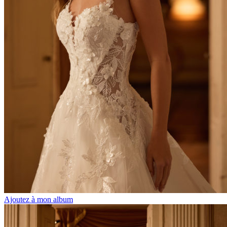
Ajoutez à mon album