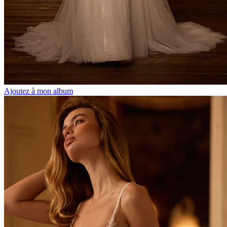
Ajoutez à mon album