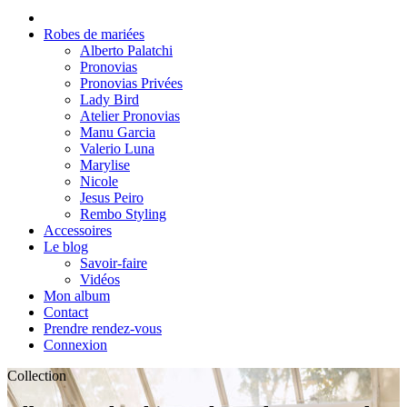
Robes de mariées
Alberto Palatchi
Pronovias
Pronovias Privées
Lady Bird
Atelier Pronovias
Manu Garcia
Valerio Luna
Marylise
Nicole
Jesus Peiro
Rembo Styling
Accessoires
Le blog
Savoir-faire
Vidéos
Mon album
Contact
Prendre rendez-vous
Connexion
Collection