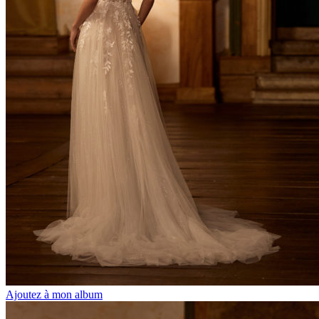
Ajoutez à mon album