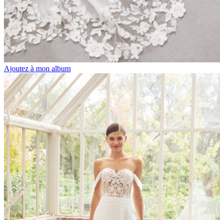
Ajoutez à mon album