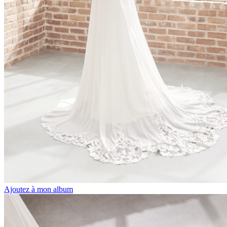
Ajoutez à mon album