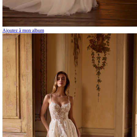
Ajoutez à mon album