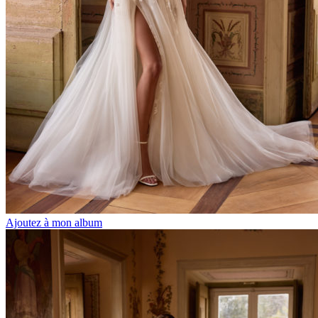
Ajoutez à mon album