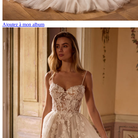
Ajoutez à mon album