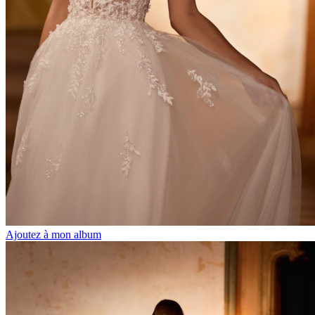
Ajoutez à mon album