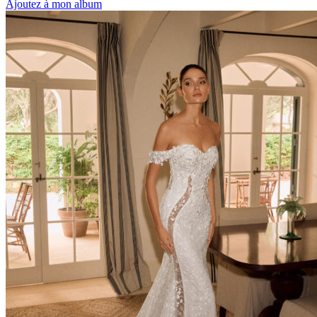
Ajoutez à mon album