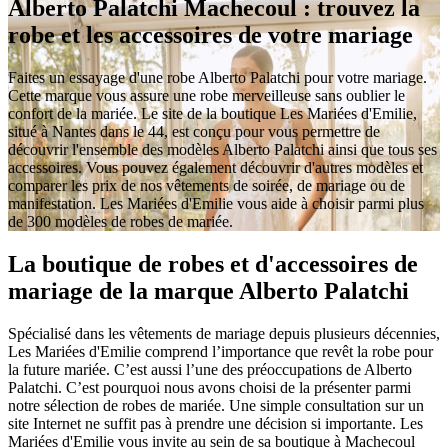
Alberto Palatchi Machecoul : trouvez la
robe et les accessoires de votre mariage
Faites un essayage d'une robe Alberto Palatchi pour votre mariage.
Cette marque vous assure une robe merveilleuse sans oublier le
confort de la mariée. Le site de la boutique Les Mariées d'Emilie,
situé à Nantes dans le 44, est conçu pour vous permettre de
découvrir l'ensemble des modèles Alberto Palatchi ainsi que tous ses
accessoires. Vous pouvez également découvrir d'autres modèles et
comparer les prix de nos vêtements de soirée, de mariage ou de
manifestation. Les Mariées d'Emilie vous aide à choisir parmi plus
de 300 modèles de robes de mariée.
La boutique de robes et d'accessoires de
mariage de la marque Alberto Palatchi
Spécialisé dans les vêtements de mariage depuis plusieurs décennies,
Les Mariées d'Emilie comprend l’importance que revêt la robe pour
la future mariée. C’est aussi l’une des préoccupations de Alberto
Palatchi. C’est pourquoi nous avons choisi de la présenter parmi
notre sélection de robes de mariée. Une simple consultation sur un
site Internet ne suffit pas à prendre une décision si importante. Les
Mariées d'Emilie vous invite au sein de sa boutique à Machecoul