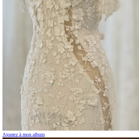
Ajoutez à mon album