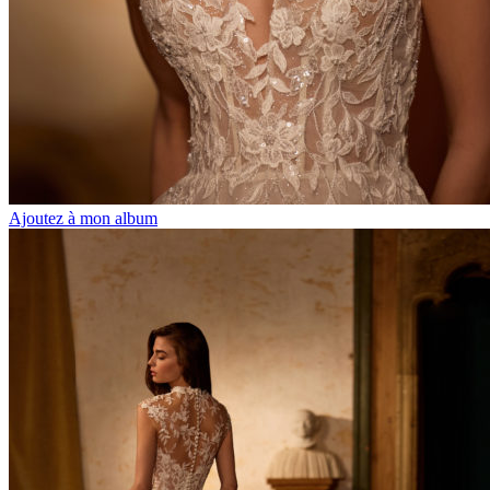
Ajoutez à mon album