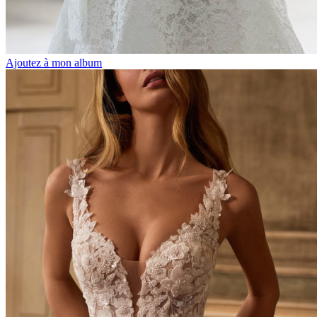
Ajoutez à mon album