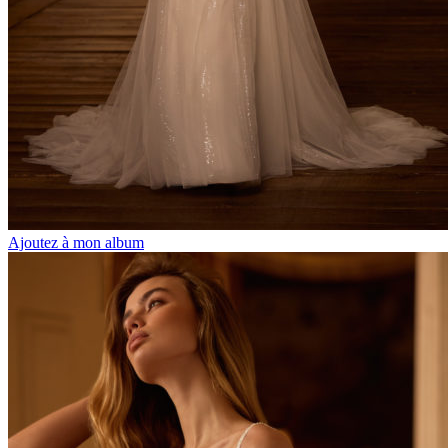
Ajoutez à mon album