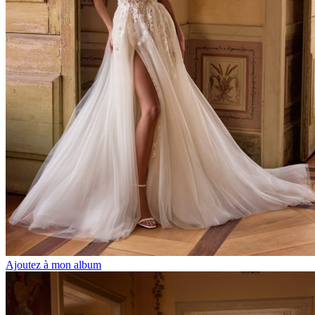
Ajoutez à mon album