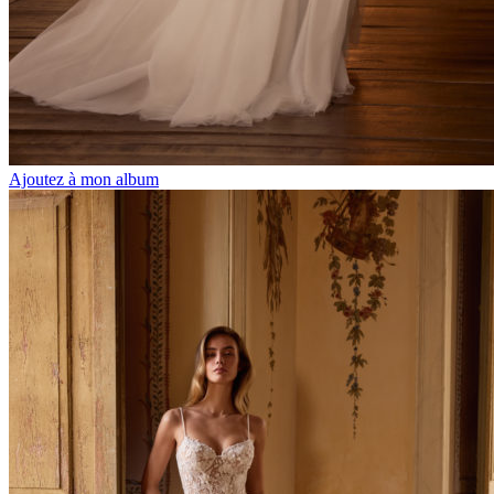
Ajoutez à mon album