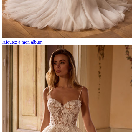
Ajoutez à mon album