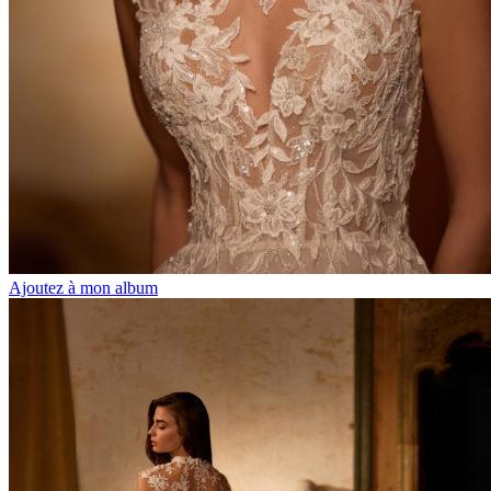
Ajoutez à mon album