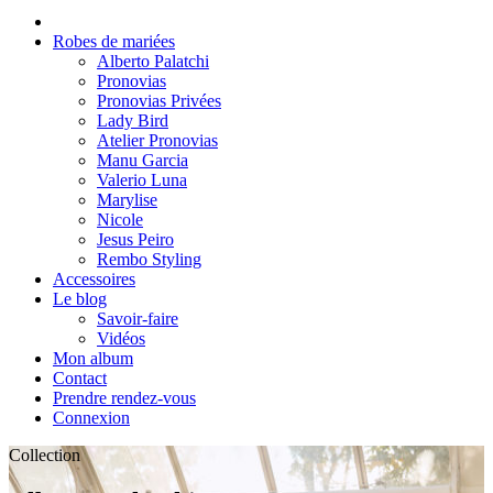
Robes de mariées
Alberto Palatchi
Pronovias
Pronovias Privées
Lady Bird
Atelier Pronovias
Manu Garcia
Valerio Luna
Marylise
Nicole
Jesus Peiro
Rembo Styling
Accessoires
Le blog
Savoir-faire
Vidéos
Mon album
Contact
Prendre rendez-vous
Connexion
Collection