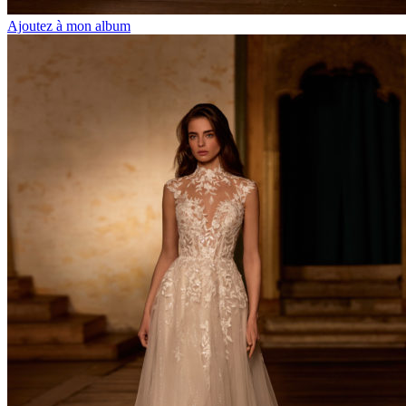
Ajoutez à mon album