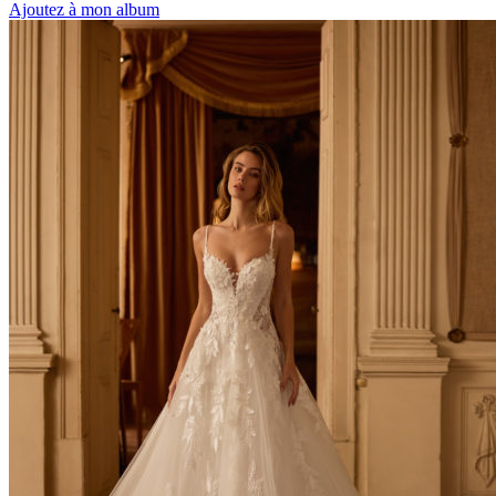
Ajoutez à mon album