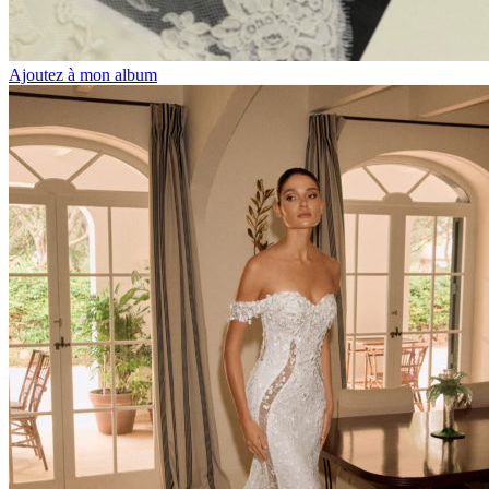
Ajoutez à mon album