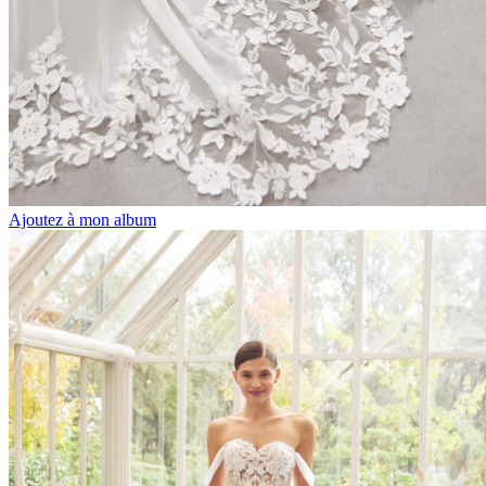
Ajoutez à mon album