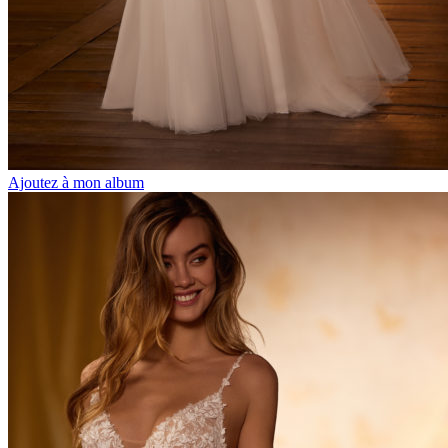
Ajoutez à mon album