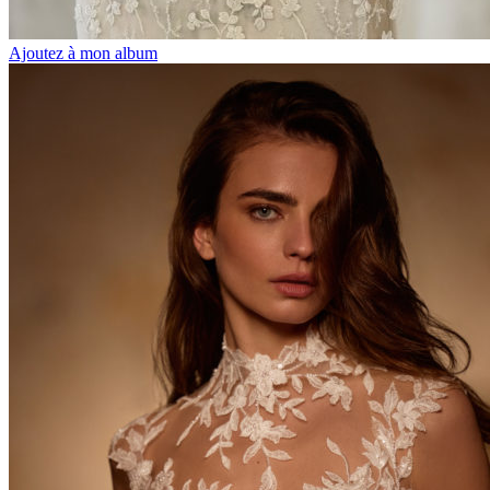
Ajoutez à mon album