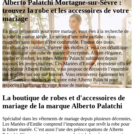
Alberto Palatchi Mortagne-sur-Sèvre :
trouvez la robe et les accessoires de votre
mariage
En plein préparatifs pour votre mariage, vous êtes à la recherche de
la robe de mariée idéale. Le secret d’une robe parfaite : vous
magnifier sans oublier d’être confortable. Finesse des tissus,
discrétion des coutures, légèreté des étoffes : c’est à ces détails que
l’on distingue une robe de mariée d’exception. Alliant élégance,
qualité et confort, les robes Alberto Palatchi subliment depuis
toujours les jeunes mariées. Les Mariées d'Emilie, revendeur officiel
du créateur Alberto Palatchi, vous propose de découvrir l’ensemble
des modèles sur son site Internet. Vous retrouverez également les
accessoires coordonnés avec votre robe Alberto Palatchi pour
respecter l’harmonie de votre tenue de mariage.
La boutique de robes et d'accessoires de
mariage de la marque Alberto Palatchi
Spécialisé dans les vêtements de mariage depuis plusieurs décennies,
Les Mariées d'Emilie comprend l’importance que revêt la robe pour
la future mariée. C’est aussi l’une des préoccupations de Alberto