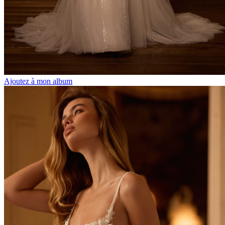
Ajoutez à mon album