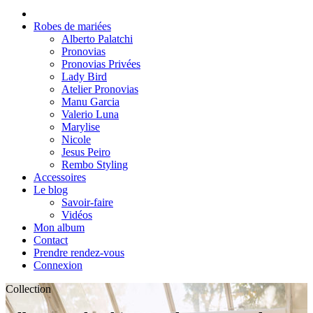
Robes de mariées
Alberto Palatchi
Pronovias
Pronovias Privées
Lady Bird
Atelier Pronovias
Manu Garcia
Valerio Luna
Marylise
Nicole
Jesus Peiro
Rembo Styling
Accessoires
Le blog
Savoir-faire
Vidéos
Mon album
Contact
Prendre rendez-vous
Connexion
Collection