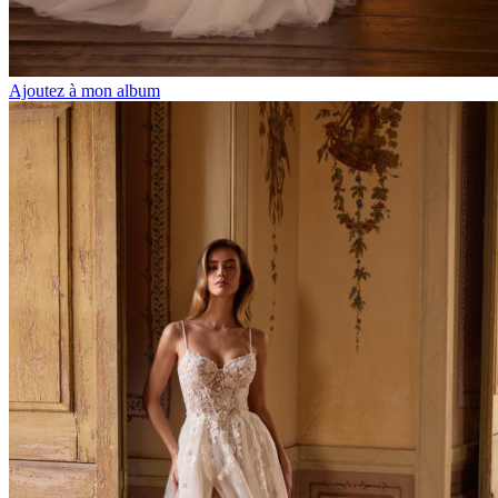
Ajoutez à mon album