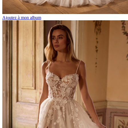
Ajoutez à mon album