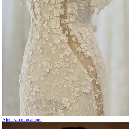
Ajoutez à mon album