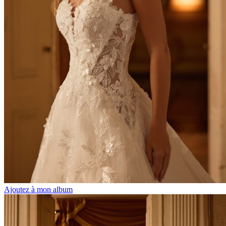
Ajoutez à mon album