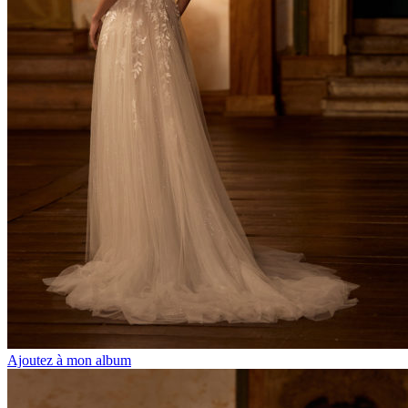
Ajoutez à mon album