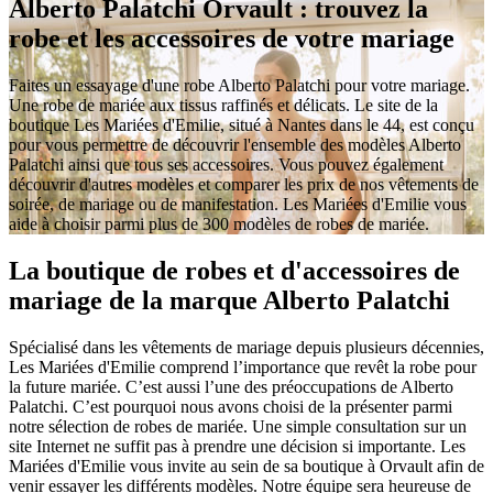
Alberto Palatchi Orvault : trouvez la
robe et les accessoires de votre mariage
Faites un essayage d'une robe Alberto Palatchi pour votre mariage.
Une robe de mariée aux tissus raffinés et délicats. Le site de la
boutique Les Mariées d'Emilie, situé à Nantes dans le 44, est conçu
pour vous permettre de découvrir l'ensemble des modèles Alberto
Palatchi ainsi que tous ses accessoires. Vous pouvez également
découvrir d'autres modèles et comparer les prix de nos vêtements de
soirée, de mariage ou de manifestation. Les Mariées d'Emilie vous
aide à choisir parmi plus de 300 modèles de robes de mariée.
La boutique de robes et d'accessoires de
mariage de la marque Alberto Palatchi
Spécialisé dans les vêtements de mariage depuis plusieurs décennies,
Les Mariées d'Emilie comprend l’importance que revêt la robe pour
la future mariée. C’est aussi l’une des préoccupations de Alberto
Palatchi. C’est pourquoi nous avons choisi de la présenter parmi
notre sélection de robes de mariée. Une simple consultation sur un
site Internet ne suffit pas à prendre une décision si importante. Les
Mariées d'Emilie vous invite au sein de sa boutique à Orvault afin de
venir essayer les différents modèles. Notre équipe sera heureuse de