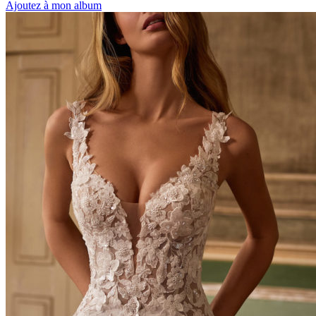
Ajoutez à mon album