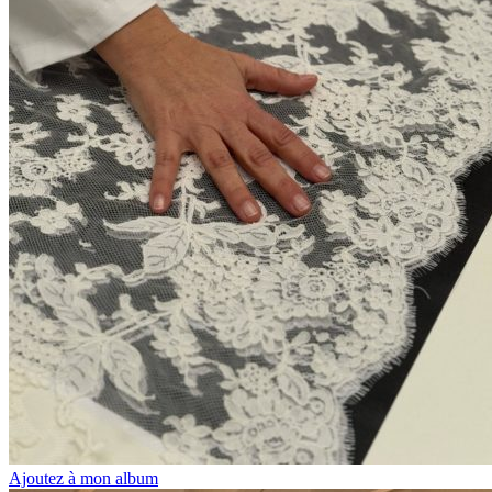
Ajoutez à mon album