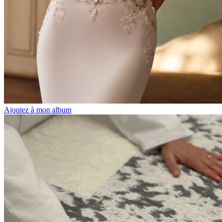
Ajoutez à mon album