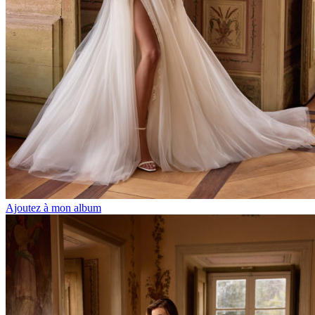
Ajoutez à mon album