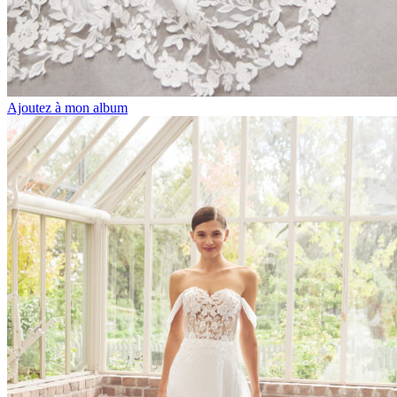
Ajoutez à mon album