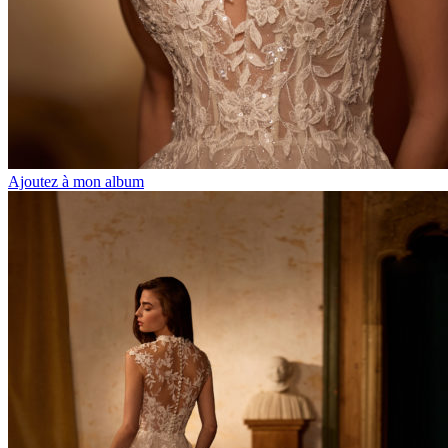
Ajoutez à mon album