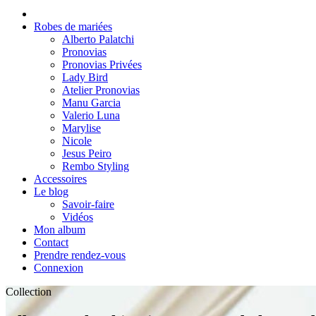
Robes de mariées
Alberto Palatchi
Pronovias
Pronovias Privées
Lady Bird
Atelier Pronovias
Manu Garcia
Valerio Luna
Marylise
Nicole
Jesus Peiro
Rembo Styling
Accessoires
Le blog
Savoir-faire
Vidéos
Mon album
Contact
Prendre rendez-vous
Connexion
Collection