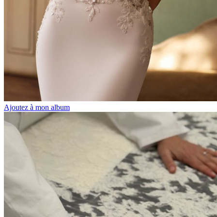
Ajoutez à mon album