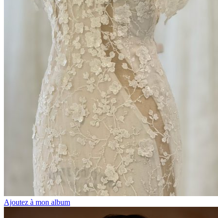
Ajoutez à mon album