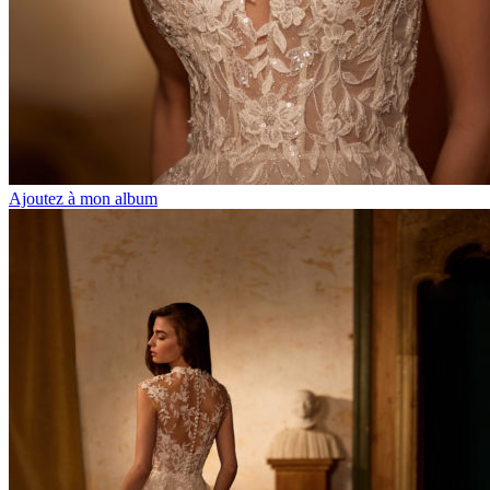
Ajoutez à mon album