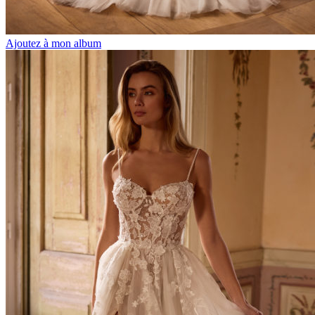
Ajoutez à mon album