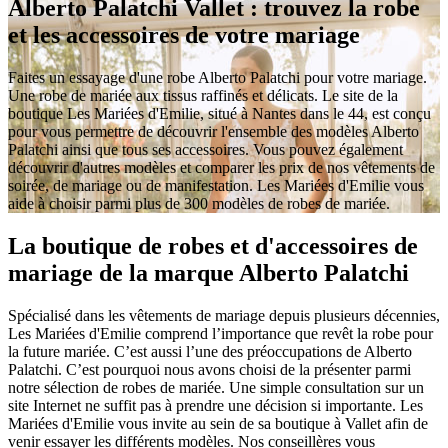
Alberto Palatchi Vallet : trouvez la robe
et les accessoires de votre mariage
Faites un essayage d'une robe Alberto Palatchi pour votre mariage.
Une robe de mariée aux tissus raffinés et délicats. Le site de la
boutique Les Mariées d'Emilie, situé à Nantes dans le 44, est conçu
pour vous permettre de découvrir l'ensemble des modèles Alberto
Palatchi ainsi que tous ses accessoires. Vous pouvez également
découvrir d'autres modèles et comparer les prix de nos vêtements de
soirée, de mariage ou de manifestation. Les Mariées d'Emilie vous
aide à choisir parmi plus de 300 modèles de robes de mariée.
La boutique de robes et d'accessoires de
mariage de la marque Alberto Palatchi
Spécialisé dans les vêtements de mariage depuis plusieurs décennies,
Les Mariées d'Emilie comprend l’importance que revêt la robe pour
la future mariée. C’est aussi l’une des préoccupations de Alberto
Palatchi. C’est pourquoi nous avons choisi de la présenter parmi
notre sélection de robes de mariée. Une simple consultation sur un
site Internet ne suffit pas à prendre une décision si importante. Les
Mariées d'Emilie vous invite au sein de sa boutique à Vallet afin de
venir essayer les différents modèles. Nos conseillères vous