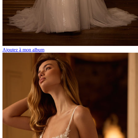
Ajoutez à mon album