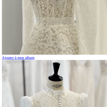
Ajoutez à mon album