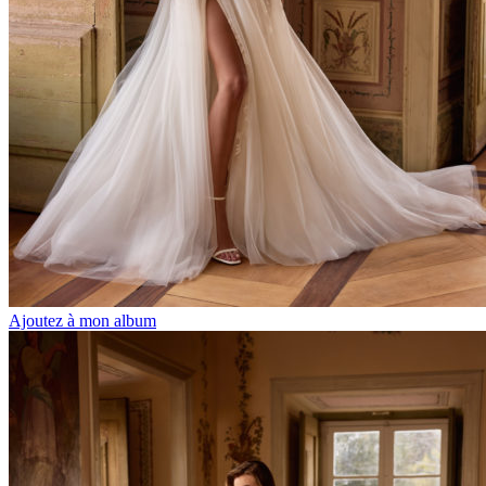
Ajoutez à mon album