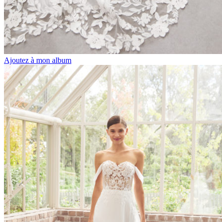
Ajoutez à mon album