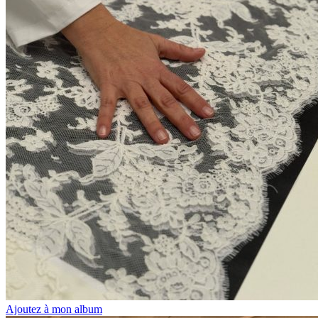
Ajoutez à mon album