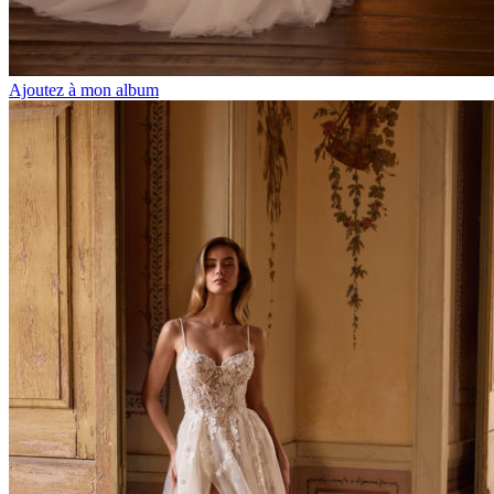
Ajoutez à mon album