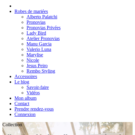
Robes de mariées
Alberto Palatchi
Pronovias
Pronovias Privées
Lady Bird
Atelier Pronovias
Manu Garcia
Valerio Luna
Marylise
Nicole
Jesus Peiro
Rembo Styling
Accessoires
Le blog
Savoir-faire
Vidéos
Mon album
Contact
Prendre rendez-vous
Connexion
Collection