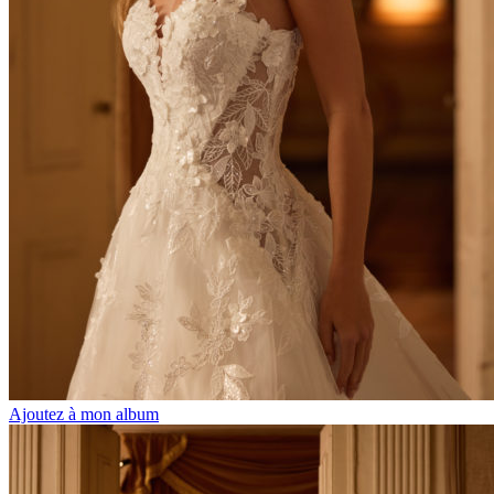
Ajoutez à mon album