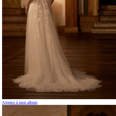
Ajoutez à mon album