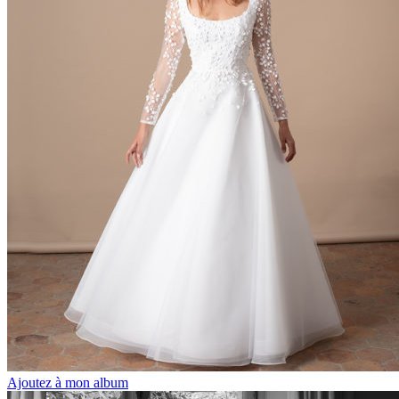
Ajoutez à mon album