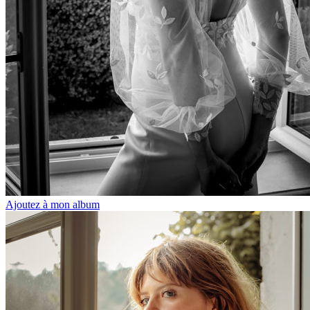
Ajoutez à mon album