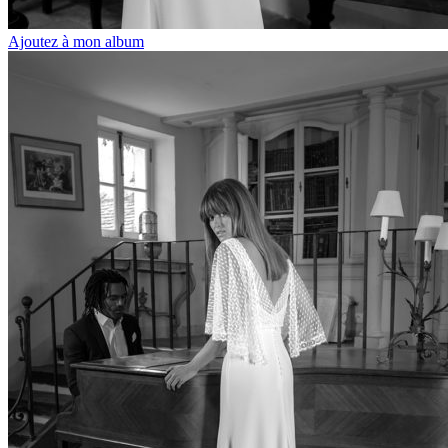
Ajoutez à mon album