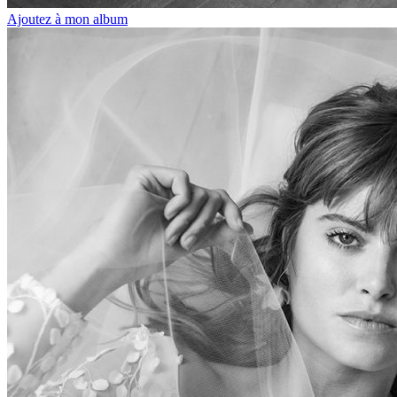
Ajoutez à mon album