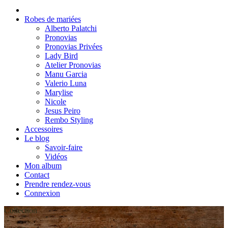
Robes de mariées
Alberto Palatchi
Pronovias
Pronovias Privées
Lady Bird
Atelier Pronovias
Manu Garcia
Valerio Luna
Marylise
Nicole
Jesus Peiro
Rembo Styling
Accessoires
Le blog
Savoir-faire
Vidéos
Mon album
Contact
Prendre rendez-vous
Connexion
Collection