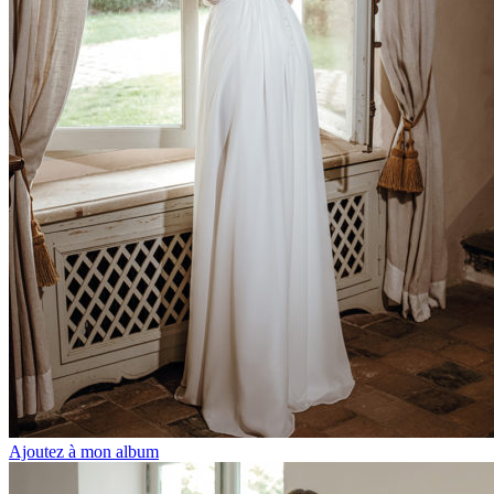
Ajoutez à mon album