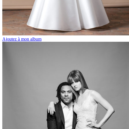
Ajoutez à mon album