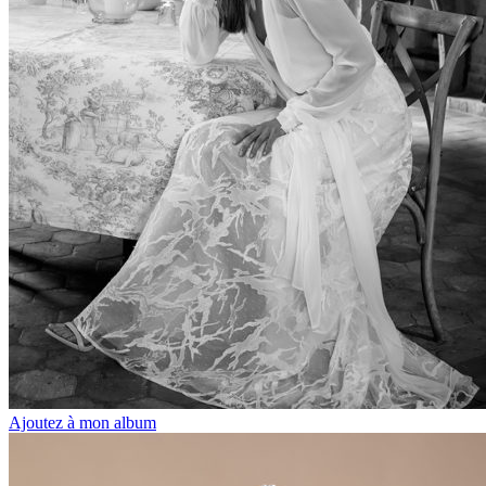
Ajoutez à mon album