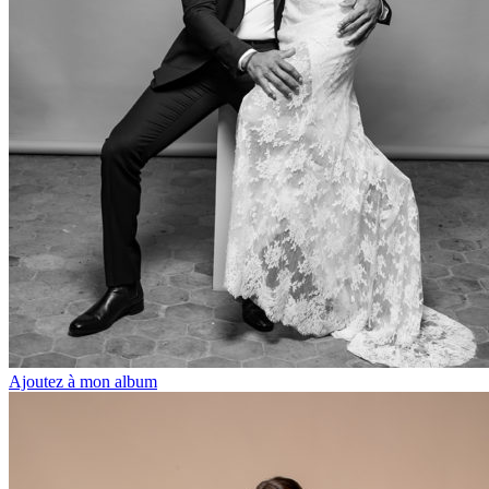
Ajoutez à mon album