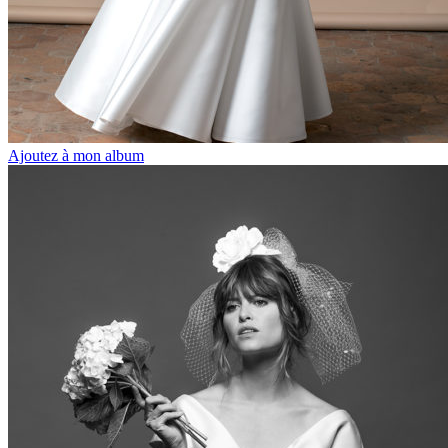
Ajoutez à mon album