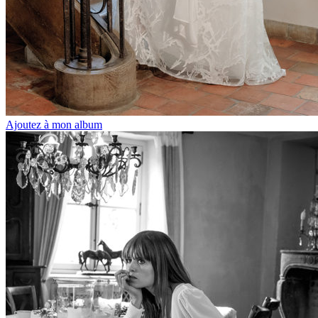
Ajoutez à mon album