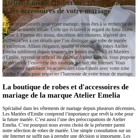
Atelier Emelia Quiberon : trouvez la robe
et les accessoires de votre mariage
En plein préparatifs pour votre mariage, vous êtes à la recherche de
la robe de mariée idéale. Celle qui éclairera le regard du futur marié
le jour J. Finesse des tissus, discrétion des coutures, légèreté des
étoffes : c’est à ces détails que l’on distingue une robe de mariée
d’exception. Alliant élégance, qualité et confort, les robes Atelier
Emelia subliment depuis toujours les jeunes mariées. Les Mariées
d'Emilie, revendeur officiel du créateur Atelier Emelia, vous propose
de découvrir l’ensemble des modèles sur son site Internet. Vous
retrouverez également les accessoires coordonnés avec votre robe
Atelier Emelia pour respecter l’harmonie de votre tenue de mariage.
La boutique de robes et d'accessoires de
mariage de la marque Atelier Emelia
Spécialisé dans les vêtements de mariage depuis plusieurs décennies,
Les Mariées d'Emilie comprend l’importance que revêt la robe pour
la future mariée. C’est aussi l’une des préoccupations de Atelier
Emelia. C’est pourquoi nous avons choisi de la présenter parmi
notre sélection de robes de mariée. Une simple consultation sur un
site Internet ne suffit pas à prendre une décision si importante. Les