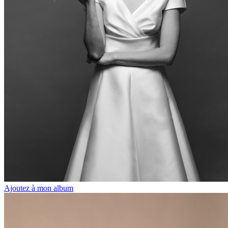
Ajoutez à mon album