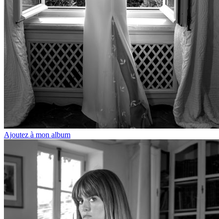
Ajoutez à mon album