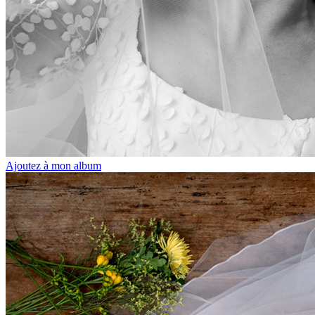
Ajoutez à mon album