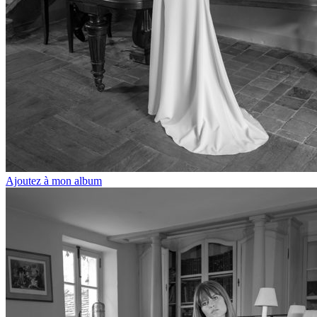
Ajoutez à mon album