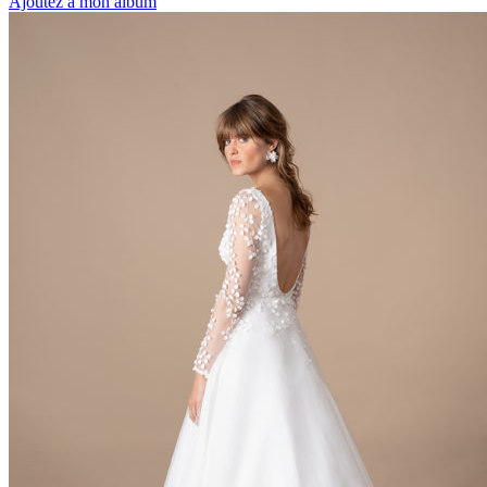
Ajoutez à mon album