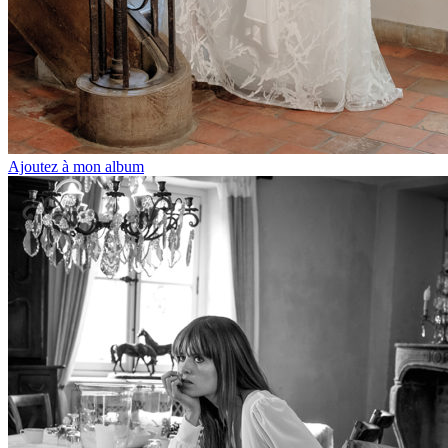
Ajoutez à mon album