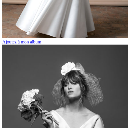
Ajoutez à mon album