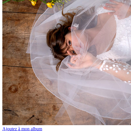
Ajoutez à mon album