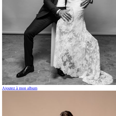
Ajoutez à mon album