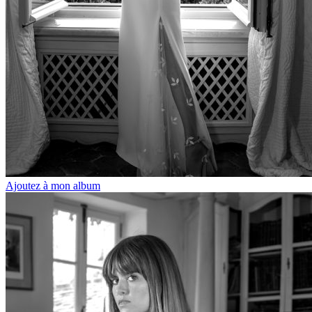
Ajoutez à mon album