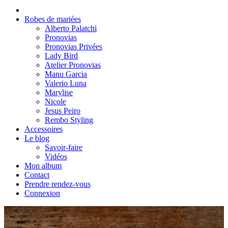
Robes de mariées
Alberto Palatchi
Pronovias
Pronovias Privées
Lady Bird
Atelier Pronovias
Manu Garcia
Valerio Luna
Marylise
Nicole
Jesus Peiro
Rembo Styling
Accessoires
Le blog
Savoir-faire
Vidéos
Mon album
Contact
Prendre rendez-vous
Connexion
Collection