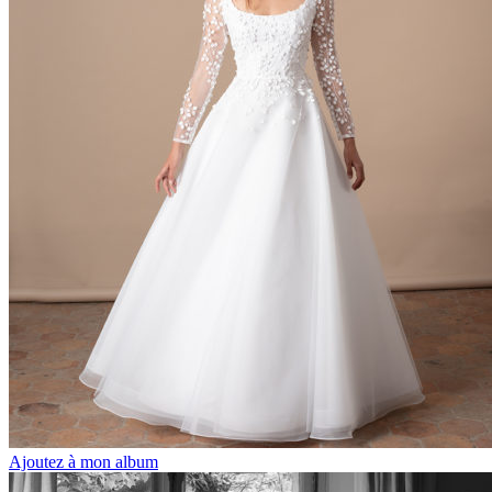
Ajoutez à mon album