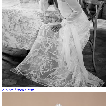
Ajoutez à mon album