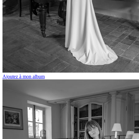
Ajoutez à mon album