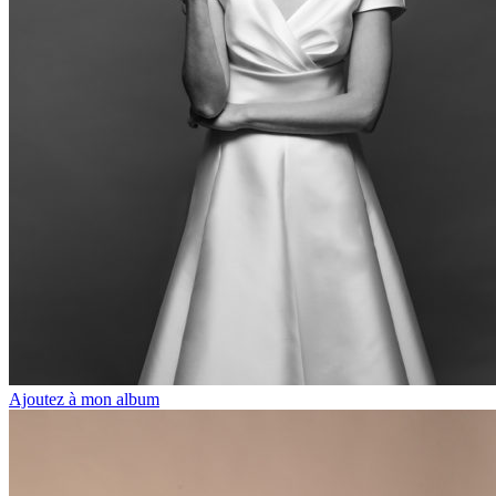
Ajoutez à mon album