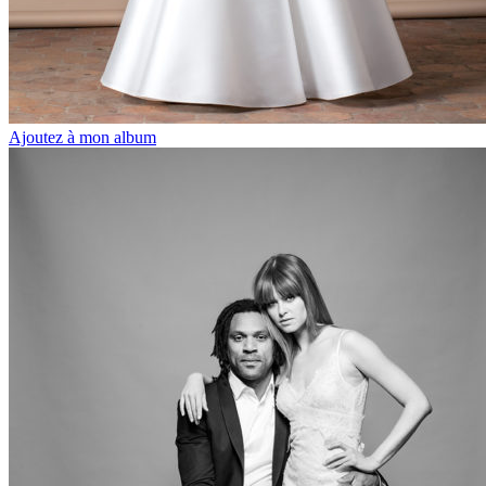
Ajoutez à mon album