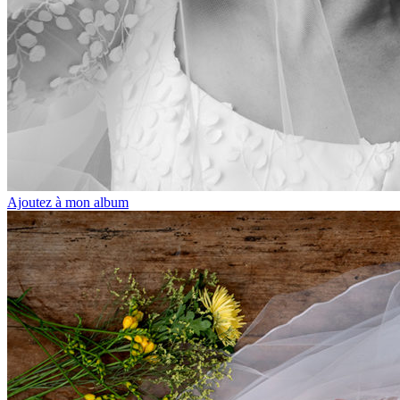
Ajoutez à mon album