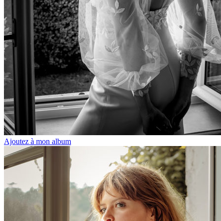
Ajoutez à mon album