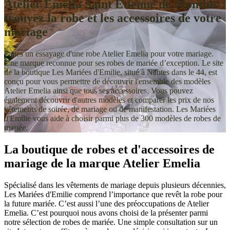
Atelier Emelia Saint Etienne de Montluc :
trouvez la robe et les accessoires de votre
mariage
Faites un essayage d'une robe Atelier Emelia pour votre mariage.
Une marque reconnue pour ses robes de mariée d’exception. Le site
de la boutique Les Mariées d'Emilie, situé à Nantes dans le 44, est
conçu pour vous permettre de découvrir l'ensemble des modèles
Atelier Emelia ainsi que tous ses accessoires. Vous pouvez
également découvrir d'autres modèles et comparer les prix de nos
vêtements de soirée, de mariage ou de manifestation. Les Mariées
d'Emilie vous aide à choisir parmi plus de 300 modèles de robes de
mariée.
La boutique de robes et d'accessoires de
mariage de la marque Atelier Emelia
Spécialisé dans les vêtements de mariage depuis plusieurs décennies,
Les Mariées d'Emilie comprend l’importance que revêt la robe pour
la future mariée. C’est aussi l’une des préoccupations de Atelier
Emelia. C’est pourquoi nous avons choisi de la présenter parmi
notre sélection de robes de mariée. Une simple consultation sur un