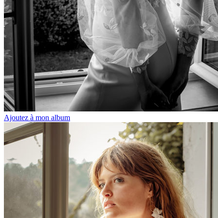
Ajoutez à mon album