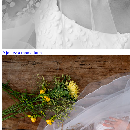
Ajoutez à mon album