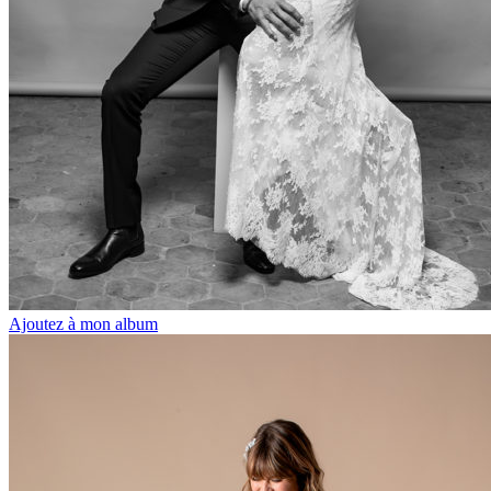
Ajoutez à mon album