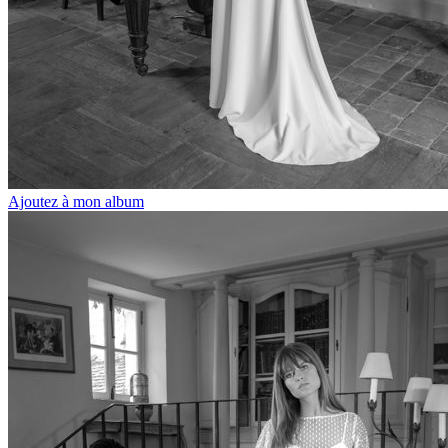
Ajoutez à mon album