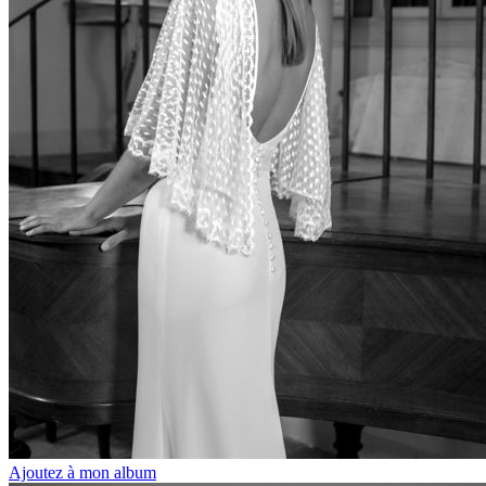
Ajoutez à mon album