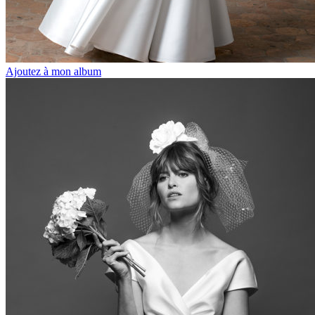
Ajoutez à mon album