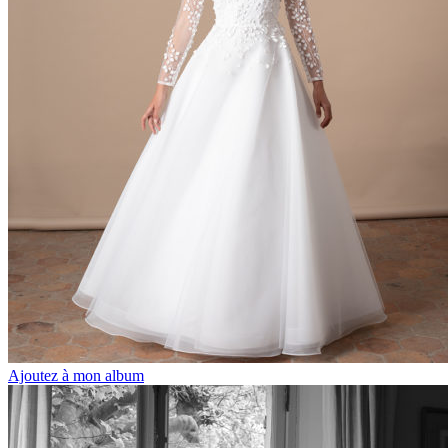
Ajoutez à mon album