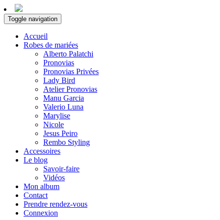
Toggle navigation
Accueil
Robes de mariées
Alberto Palatchi
Pronovias
Pronovias Privées
Lady Bird
Atelier Pronovias
Manu Garcia
Valerio Luna
Marylise
Nicole
Jesus Peiro
Rembo Styling
Accessoires
Le blog
Savoir-faire
Vidéos
Mon album
Contact
Prendre rendez-vous
Connexion