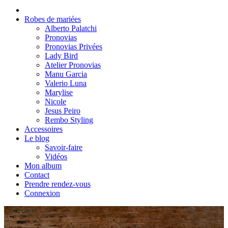
Robes de mariées
Alberto Palatchi
Pronovias
Pronovias Privées
Lady Bird
Atelier Pronovias
Manu Garcia
Valerio Luna
Marylise
Nicole
Jesus Peiro
Rembo Styling
Accessoires
Le blog
Savoir-faire
Vidéos
Mon album
Contact
Prendre rendez-vous
Connexion
Collection