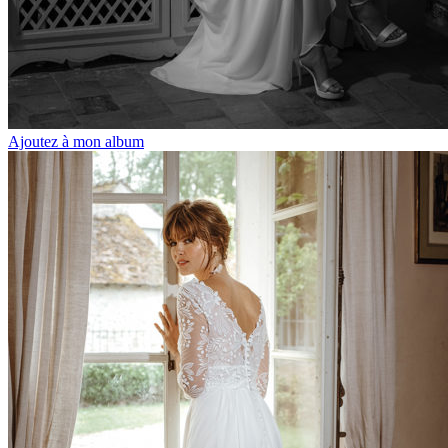
Ajoutez à mon album