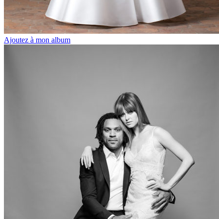
Ajoutez à mon album