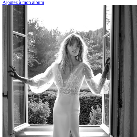
Ajoutez à mon album