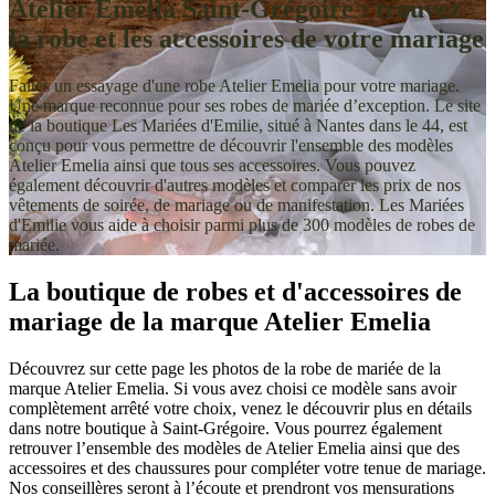
Atelier Emelia Saint-Grégoire : trouvez
la robe et les accessoires de votre mariage
Faites un essayage d'une robe Atelier Emelia pour votre mariage.
Une marque reconnue pour ses robes de mariée d’exception. Le site
de la boutique Les Mariées d'Emilie, situé à Nantes dans le 44, est
conçu pour vous permettre de découvrir l'ensemble des modèles
Atelier Emelia ainsi que tous ses accessoires. Vous pouvez
également découvrir d'autres modèles et comparer les prix de nos
vêtements de soirée, de mariage ou de manifestation. Les Mariées
d'Emilie vous aide à choisir parmi plus de 300 modèles de robes de
mariée.
La boutique de robes et d'accessoires de
mariage de la marque Atelier Emelia
Découvrez sur cette page les photos de la robe de mariée de la
marque Atelier Emelia. Si vous avez choisi ce modèle sans avoir
complètement arrêté votre choix, venez le découvrir plus en détails
dans notre boutique à Saint-Grégoire. Vous pourrez également
retrouver l’ensemble des modèles de Atelier Emelia ainsi que des
accessoires et des chaussures pour compléter votre tenue de mariage.
Nos conseillères seront à l’écoute et prendront vos mensurations