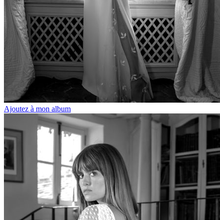
Ajoutez à mon album