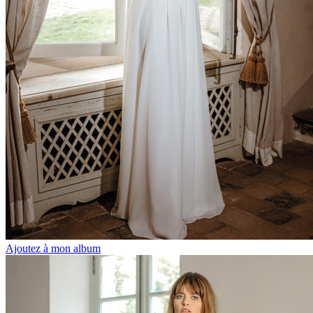
Ajoutez à mon album