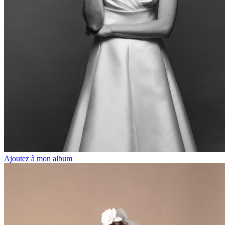
Ajoutez à mon album