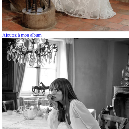
Ajoutez à mon album