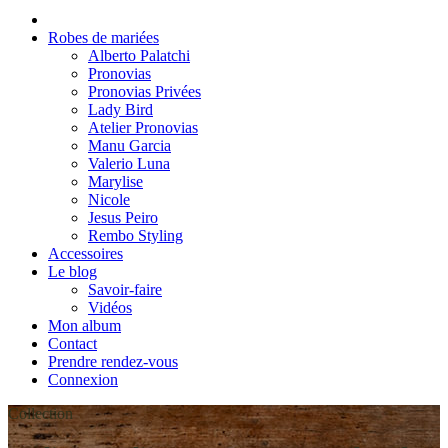
Robes de mariées
Alberto Palatchi
Pronovias
Pronovias Privées
Lady Bird
Atelier Pronovias
Manu Garcia
Valerio Luna
Marylise
Nicole
Jesus Peiro
Rembo Styling
Accessoires
Le blog
Savoir-faire
Vidéos
Mon album
Contact
Prendre rendez-vous
Connexion
Collection