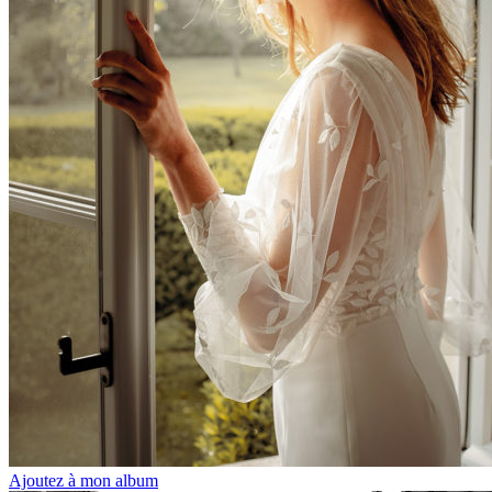
Ajoutez à mon album