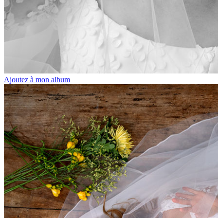
Ajoutez à mon album