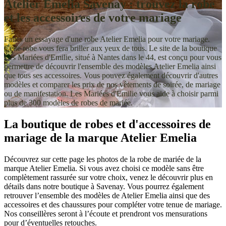
Atelier Emelia Savenay : trouvez la robe
et les accessoires de votre mariage
Faites un essayage d'une robe Atelier Emelia pour votre mariage.
Cette robe vous fera briller aux yeux de tous. Le site de la boutique
Les Mariées d'Emilie, situé à Nantes dans le 44, est conçu pour vous
permettre de découvrir l'ensemble des modèles Atelier Emelia ainsi
que tous ses accessoires. Vous pouvez également découvrir d'autres
modèles et comparer les prix de nos vêtements de soirée, de mariage
ou de manifestation. Les Mariées d'Emilie vous aide à choisir parmi
plus de 300 modèles de robes de mariée.
La boutique de robes et d'accessoires de
mariage de la marque Atelier Emelia
Découvrez sur cette page les photos de la robe de mariée de la
marque Atelier Emelia. Si vous avez choisi ce modèle sans être
complètement rassurée sur votre choix, venez le découvrir plus en
détails dans notre boutique à Savenay. Vous pourrez également
retrouver l’ensemble des modèles de Atelier Emelia ainsi que des
accessoires et des chaussures pour compléter votre tenue de mariage.
Nos conseillères seront à l’écoute et prendront vos mensurations
pour d’éventuelles retouches.