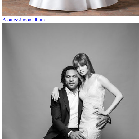
Ajoutez à mon album