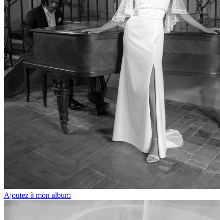
Ajoutez à mon album