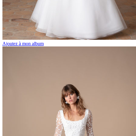
Ajoutez à mon album