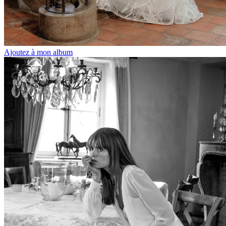
Ajoutez à mon album