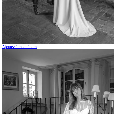
Ajoutez à mon album