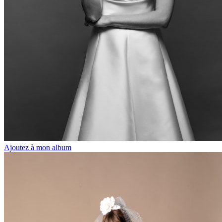
Ajoutez à mon album