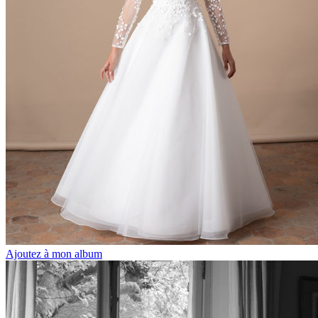
Ajoutez à mon album