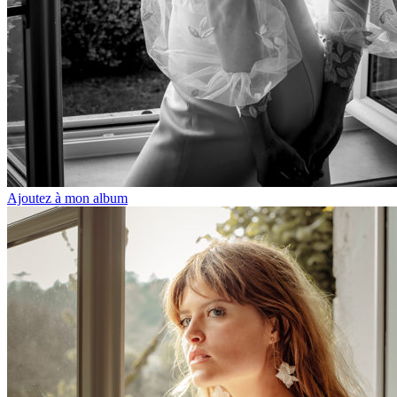
Ajoutez à mon album