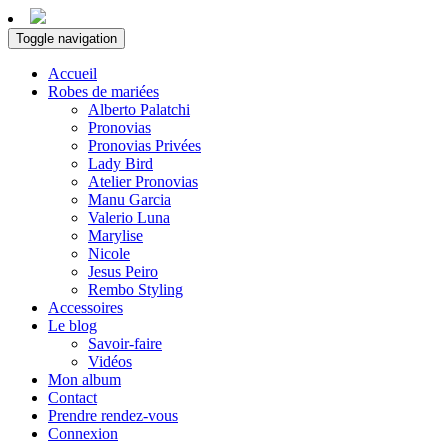
Toggle navigation
Accueil
Robes de mariées
Alberto Palatchi
Pronovias
Pronovias Privées
Lady Bird
Atelier Pronovias
Manu Garcia
Valerio Luna
Marylise
Nicole
Jesus Peiro
Rembo Styling
Accessoires
Le blog
Savoir-faire
Vidéos
Mon album
Contact
Prendre rendez-vous
Connexion