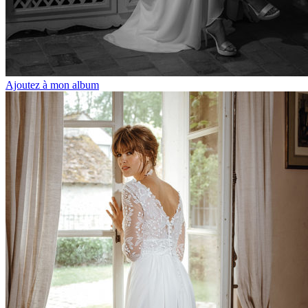
Ajoutez à mon album