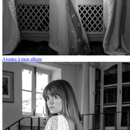
Ajoutez à mon album