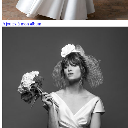
Ajoutez à mon album