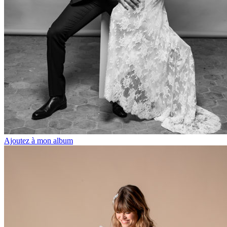
Ajoutez à mon album