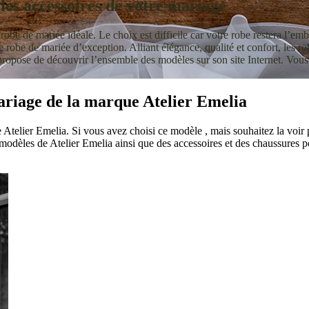
 les accessoires de votre mariage
robe de mariée idéale. Le choix est difficile car votre robe restera l’em
une robe de mariée d’exception. Alliant élégance, qualité et confort, les 
 propose de découvrir l’ensemble des modèles sur son site Internet. Vou
mariage de la marque Atelier Emelia
Atelier Emelia. Si vous avez choisi ce modèle , mais souhaitez la voir p
odèles de Atelier Emelia ainsi que des accessoires et des chaussures p