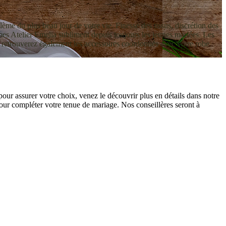
blème du plus beau jour de votre vie. Finesse des tissus, discrétion des
robes Atelier Emelia subliment depuis toujours les jeunes mariées. Les
s retrouverez également les accessoires coordonnés avec votre robe
our assurer votre choix, venez le découvrir plus en détails dans notre
our compléter votre tenue de mariage. Nos conseillères seront à