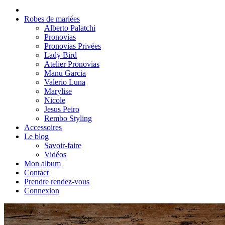
Robes de mariées
Alberto Palatchi
Pronovias
Pronovias Privées
Lady Bird
Atelier Pronovias
Manu Garcia
Valerio Luna
Marylise
Nicole
Jesus Peiro
Rembo Styling
Accessoires
Le blog
Savoir-faire
Vidéos
Mon album
Contact
Prendre rendez-vous
Connexion
Collection