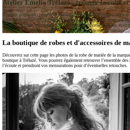
Atelier Emelia Trélazé : trouvez la robe et
En plein préparatifs pour votre mariage, vous êtes à la recherche de la 
coutures, légèreté des étoffes : c’est à ces détails que l’on distingue 
Mariées d'Emilie, revendeur officiel du créateur Atelier Emelia, vous
Atelier Emelia pour respecter l’harmonie de votre tenue de mariage.
La boutique de robes et d'accessoires de 
Découvrez sur cette page les photos de la robe de mariée de la marque 
boutique à Trélazé. Vous pourrez également retrouver l’ensemble des m
l’écoute et prendront vos mensurations pour d’éventuelles retouches.