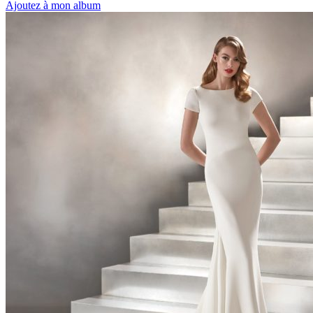
Ajoutez à mon album