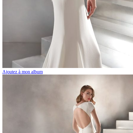
Ajoutez à mon album