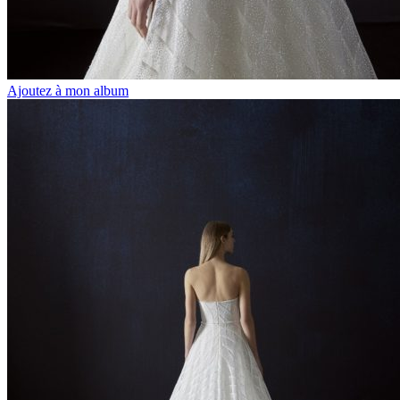
Ajoutez à mon album