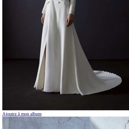
Ajoutez à mon album