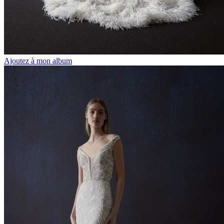
Ajoutez à mon album