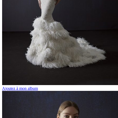
Ajoutez à mon album