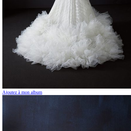
Ajoutez à mon album