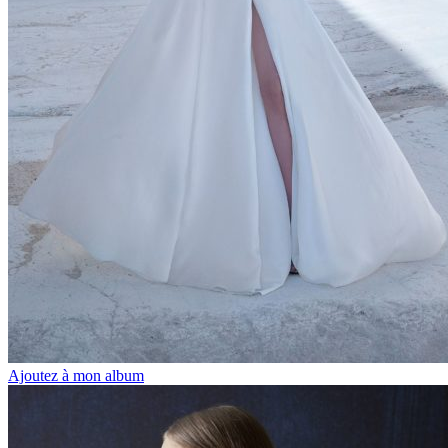
Ajoutez à mon album