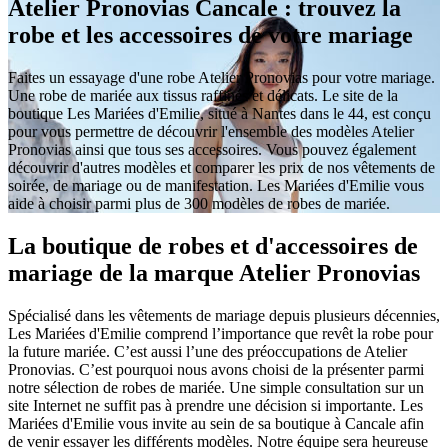
Atelier Pronovias Cancale : trouvez la
robe et les accessoires de votre mariage
Faites un essayage d'une robe Atelier Pronovias pour votre mariage.
Une robe de mariée aux tissus raffinés et délicats. Le site de la
boutique Les Mariées d'Emilie, situé à Nantes dans le 44, est conçu
pour vous permettre de découvrir l'ensemble des modèles Atelier
Pronovias ainsi que tous ses accessoires. Vous pouvez également
découvrir d'autres modèles et comparer les prix de nos vêtements de
soirée, de mariage ou de manifestation. Les Mariées d'Emilie vous
aide à choisir parmi plus de 300 modèles de robes de mariée.
La boutique de robes et d'accessoires de
mariage de la marque Atelier Pronovias
Spécialisé dans les vêtements de mariage depuis plusieurs décennies,
Les Mariées d'Emilie comprend l’importance que revêt la robe pour
la future mariée. C’est aussi l’une des préoccupations de Atelier
Pronovias. C’est pourquoi nous avons choisi de la présenter parmi
notre sélection de robes de mariée. Une simple consultation sur un
site Internet ne suffit pas à prendre une décision si importante. Les
Mariées d'Emilie vous invite au sein de sa boutique à Cancale afin
de venir essayer les différents modèles. Notre équipe sera heureuse