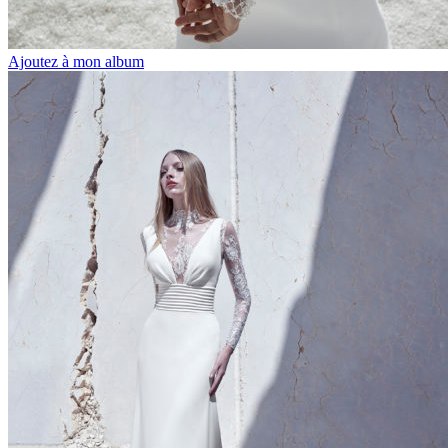
Ajoutez à mon album