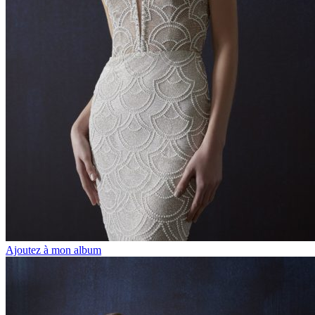
Ajoutez à mon album