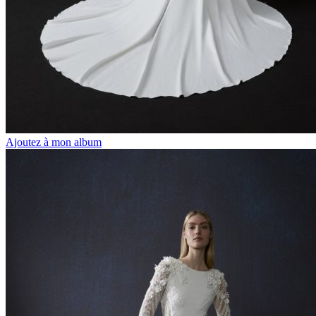
Ajoutez à mon album