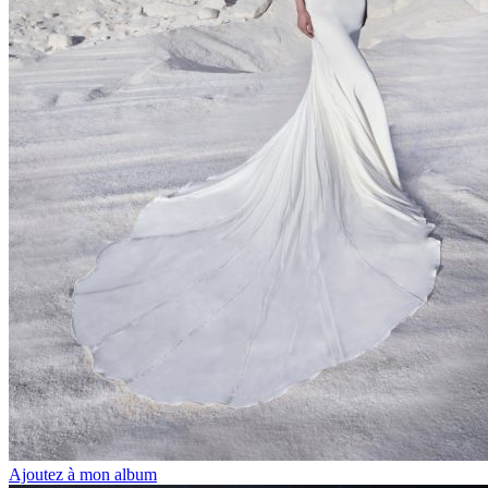
Ajoutez à mon album