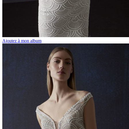
Ajoutez à mon album