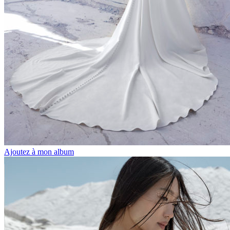
Ajoutez à mon album