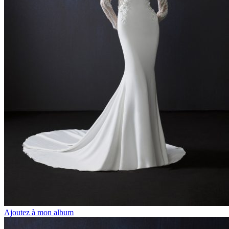
Ajoutez à mon album