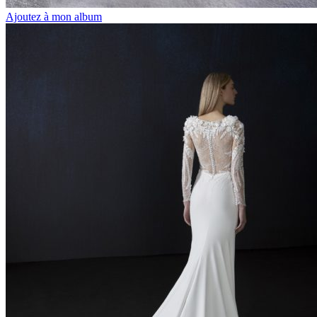
Ajoutez à mon album