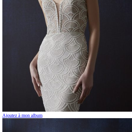
Ajoutez à mon album