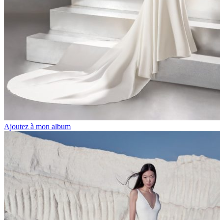
Ajoutez à mon album