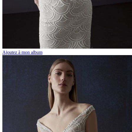
Ajoutez à mon album