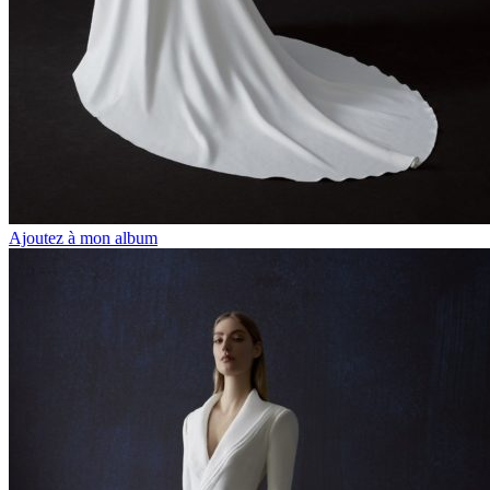
Ajoutez à mon album