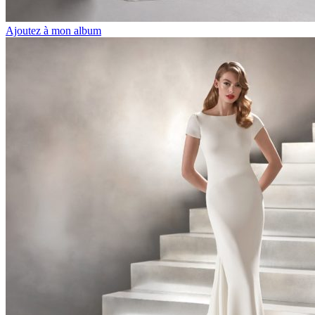
Ajoutez à mon album