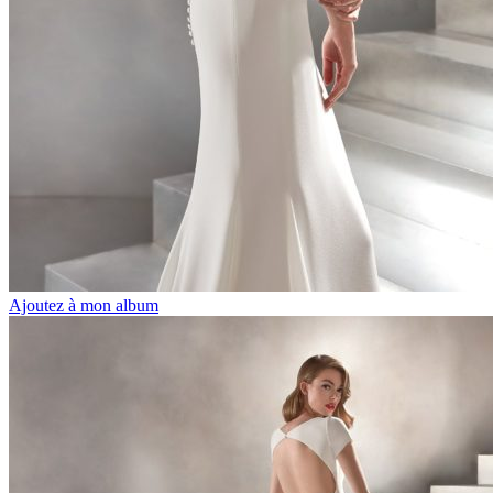
Ajoutez à mon album