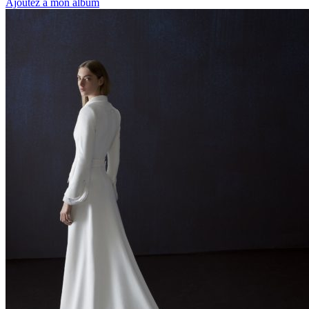
Ajoutez à mon album