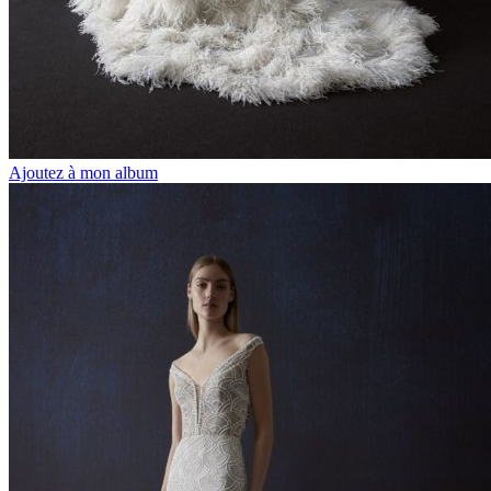
Ajoutez à mon album