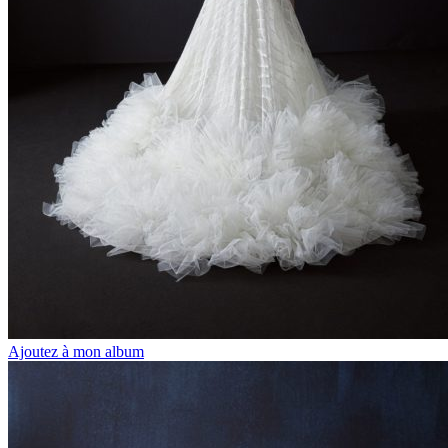
Ajoutez à mon album