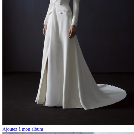
Ajoutez à mon album