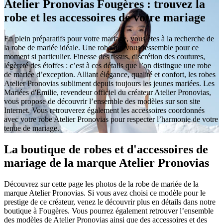
Atelier Pronovias Fougères : trouvez la
robe et les accessoires de votre mariage
En plein préparatifs pour votre mariage, vous êtes à la recherche de
la robe de mariée idéale. Une robe qui vous ressemble pour ce
moment si particulier. Finesse des tissus, discrétion des coutures,
légèreté des étoffes : c’est à ces détails que l’on distingue une robe
de mariée d’exception. Alliant élégance, qualité et confort, les robes
Atelier Pronovias subliment depuis toujours les jeunes mariées. Les
Mariées d'Emilie, revendeur officiel du créateur Atelier Pronovias,
vous propose de découvrir l’ensemble des modèles sur son site
Internet. Vous retrouverez également les accessoires coordonnés
avec votre robe Atelier Pronovias pour respecter l’harmonie de votre
tenue de mariage.
La boutique de robes et d'accessoires de
mariage de la marque Atelier Pronovias
Découvrez sur cette page les photos de la robe de mariée de la
marque Atelier Pronovias. Si vous avez choisi ce modèle pour le
prestige de ce créateur, venez le découvrir plus en détails dans notre
boutique à Fougères. Vous pourrez également retrouver l’ensemble
des modèles de Atelier Pronovias ainsi que des accessoires et des