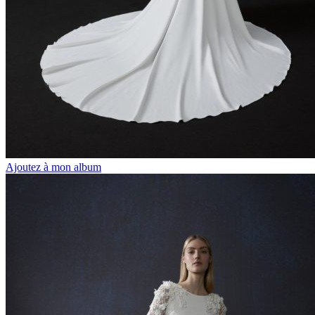
Ajoutez à mon album