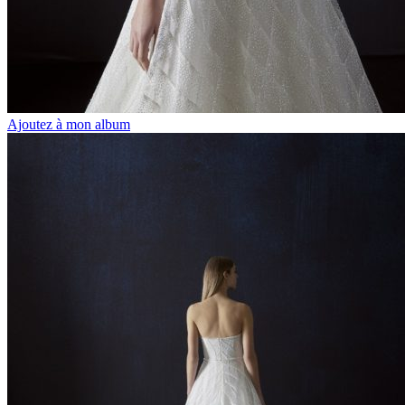
Ajoutez à mon album