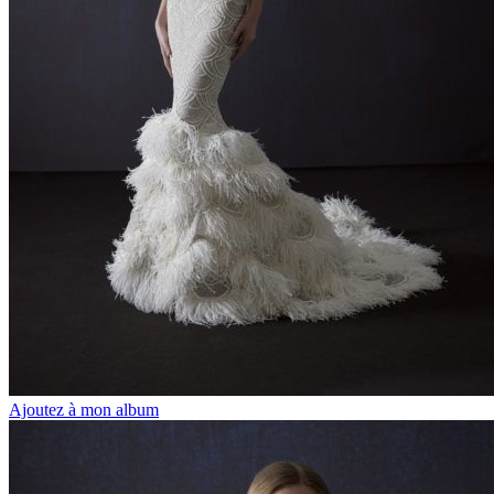
Ajoutez à mon album