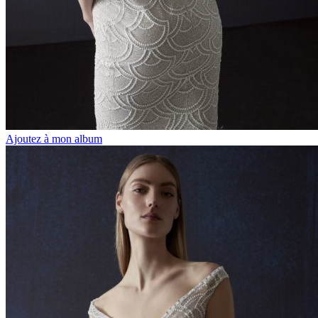
Ajoutez à mon album