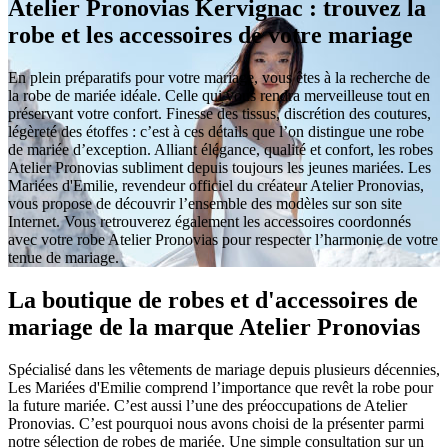
Atelier Pronovias Kervignac : trouvez la
robe et les accessoires de votre mariage
En plein préparatifs pour votre mariage, vous êtes à la recherche de
la robe de mariée idéale. Celle qui vous rendra merveilleuse tout en
préservant votre confort. Finesse des tissus, discrétion des coutures,
légèreté des étoffes : c’est à ces détails que l’on distingue une robe
de mariée d’exception. Alliant élégance, qualité et confort, les robes
Atelier Pronovias subliment depuis toujours les jeunes mariées. Les
Mariées d'Emilie, revendeur officiel du créateur Atelier Pronovias,
vous propose de découvrir l’ensemble des modèles sur son site
Internet. Vous retrouverez également les accessoires coordonnés
avec votre robe Atelier Pronovias pour respecter l’harmonie de votre
tenue de mariage.
La boutique de robes et d'accessoires de
mariage de la marque Atelier Pronovias
Spécialisé dans les vêtements de mariage depuis plusieurs décennies,
Les Mariées d'Emilie comprend l’importance que revêt la robe pour
la future mariée. C’est aussi l’une des préoccupations de Atelier
Pronovias. C’est pourquoi nous avons choisi de la présenter parmi
notre sélection de robes de mariée. Une simple consultation sur un