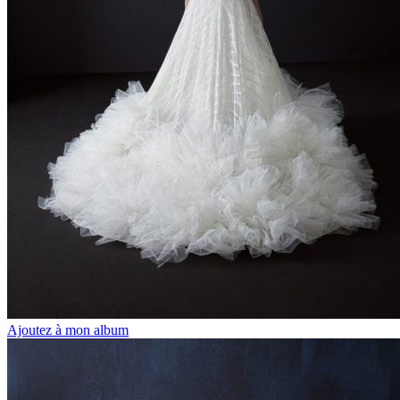
Ajoutez à mon album