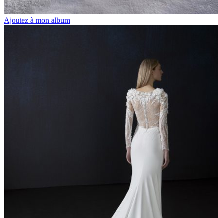
Ajoutez à mon album