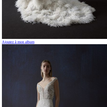
Ajoutez à mon album