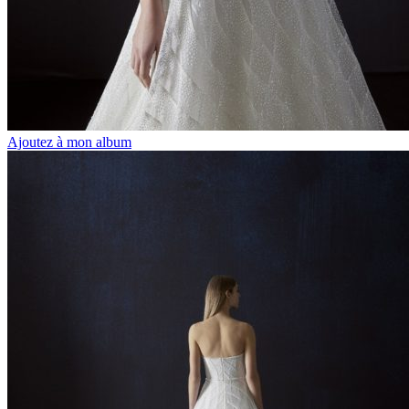
Ajoutez à mon album