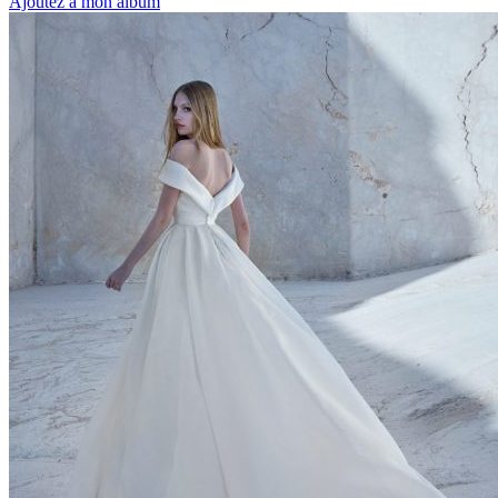
Ajoutez à mon album