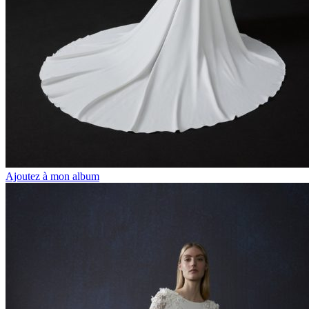
Ajoutez à mon album