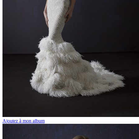
Ajoutez à mon album