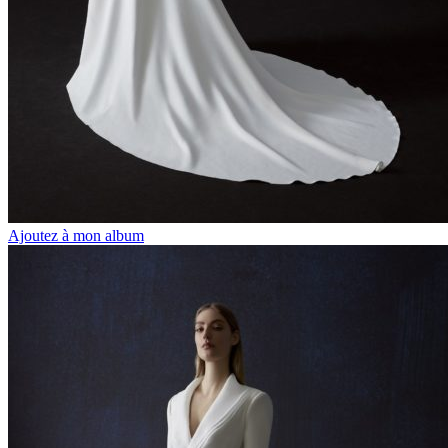
Ajoutez à mon album