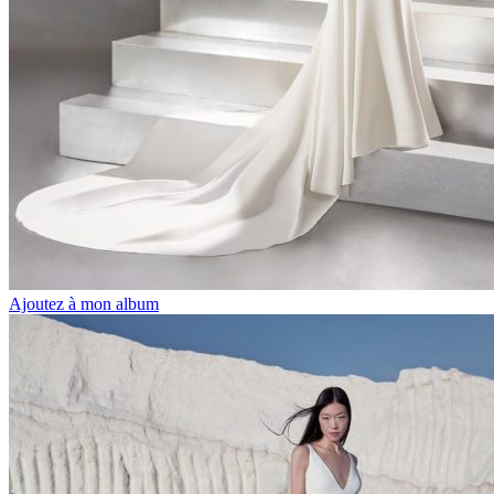
Ajoutez à mon album