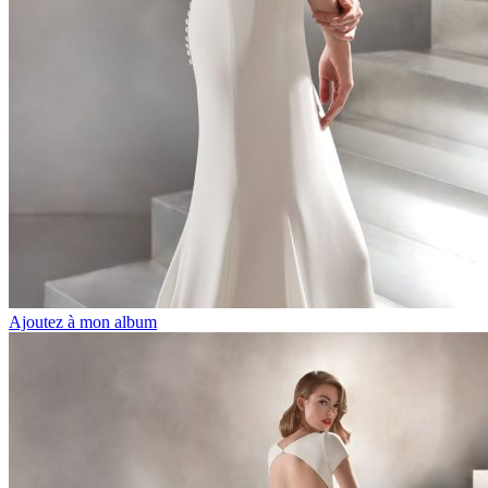
Ajoutez à mon album