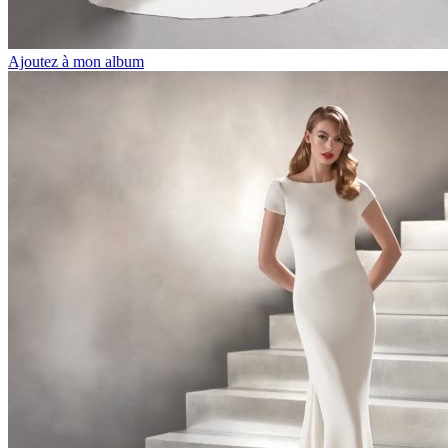
Ajoutez à mon album