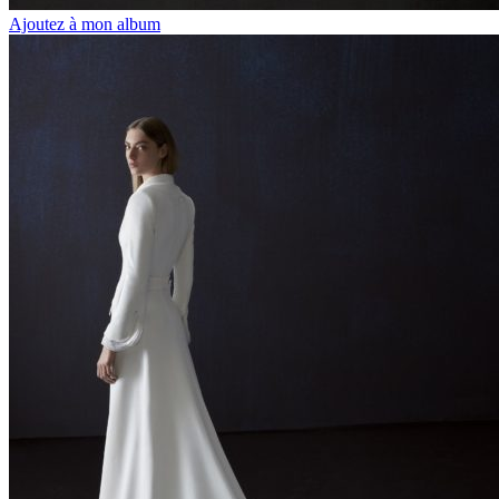
Ajoutez à mon album