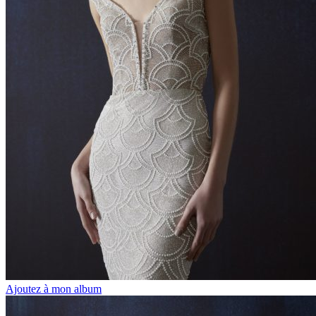
Ajoutez à mon album