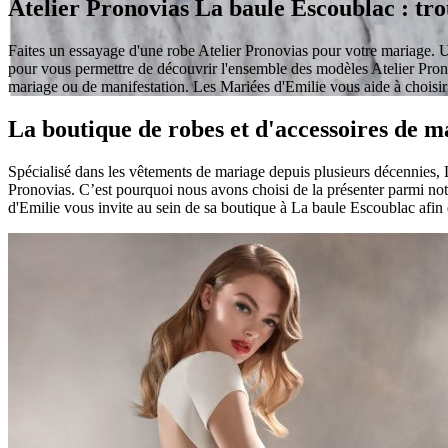
Atelier Pronovias La baule Escoublac : tro
Faites un essayage d'une robe Atelier Pronovias pour votre mariage. U
pour vous permettre de découvrir l'ensemble des modèles Atelier Prono
mariage ou de manifestation. Les Mariées d'Emilie vous aide à choisi
La boutique de robes et d'accessoires de 
Spécialisé dans les vêtements de mariage depuis plusieurs décennies, 
Pronovias. C’est pourquoi nous avons choisi de la présenter parmi notr
d'Emilie vous invite au sein de sa boutique à La baule Escoublac afin d