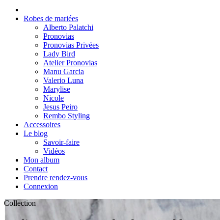
Robes de mariées
Alberto Palatchi
Pronovias
Pronovias Privées
Lady Bird
Atelier Pronovias
Manu Garcia
Valerio Luna
Marylise
Nicole
Jesus Peiro
Rembo Styling
Accessoires
Le blog
Savoir-faire
Vidéos
Mon album
Contact
Prendre rendez-vous
Connexion
Collection