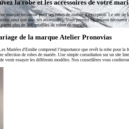
uvez la robe et les accessoires de votre mar
ne marque reconnue pour ses robes de mariée d’exception. Le site de la
vias ainsi que tous ses accessoires. Vous pouvez également découvrir d
r parmi plus de 300 modèles de robes de mariée.
mariage de la marque Atelier Pronovias
Les Mariées d'Emilie comprend l’importance que revêt la robe pour la fu
e sélection de robes de mariée. Une simple consultation sur un site Inte
e venir essayer les différents modèles. Nos conseillères vous confieront