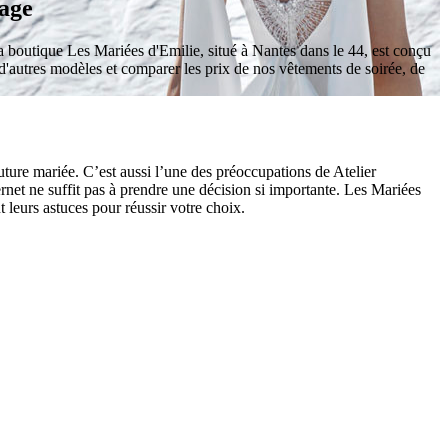
iage
 boutique Les Mariées d'Emilie, situé à Nantes dans le 44, est conçu
'autres modèles et comparer les prix de nos vêtements de soirée, de
ture mariée. C’est aussi l’une des préoccupations de Atelier
rnet ne suffit pas à prendre une décision si importante. Les Mariées
 leurs astuces pour réussir votre choix.