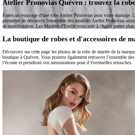
Atelier Pronovias Quéven : trouvez la robe
Faites un essayage d'une robe Atelier Pronovias pour votre mariage. Un
permettre de découvrir l'ensemble des modèles Atelier Pronovias ainsi
de manifestation. Les Mariées d'Emilie vous aide à choisir parmi plu
La boutique de robes et d'accessoires de 
Découvrez sur cette page les photos de la robe de mariée de la marque
boutique à Quéven. Vous pourrez également retrouver l’ensemble des m
l’écoute et prendront vos mensurations pour d’éventuelles retouches.