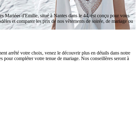
Les Mariées d'Emilie, situé à Nantes dans le 44, est conçu pour vous
dèles et comparer les prix de nos vêtements de soirée, de mariage ou
nt arrêté votre choix, venez le découvrir plus en détails dans notre
s pour compléter votre tenue de mariage. Nos conseillères seront à