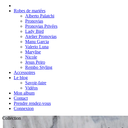
Robes de mariées
Alberto Palatchi
Pronovias
Pronovias Privées
Lady Bird
Atelier Pronovias
Manu Garcia
Valerio Luna
Marylise
Nicole
Jesus Peiro
Rembo Styling
Accessoires
Le blog
Savoir-faire
Vidéos
Mon album
Contact
Prendre rendez-vous
Connexion
Collection