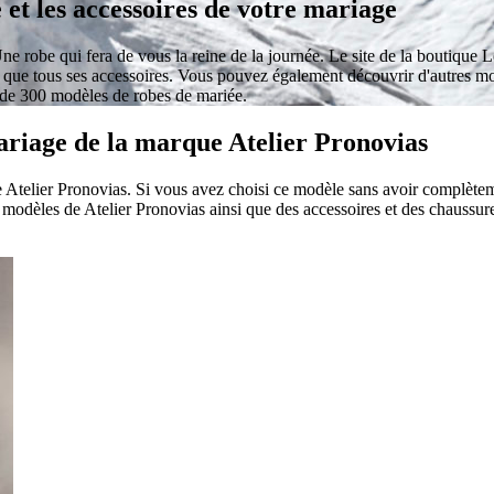
 et les accessoires de votre mariage
e robe qui fera de vous la reine de la journée. Le site de la boutique 
 que tous ses accessoires. Vous pouvez également découvrir d'autres mo
s de 300 modèles de robes de mariée.
mariage de la marque Atelier Pronovias
 Atelier Pronovias. Si vous avez choisi ce modèle sans avoir complèteme
odèles de Atelier Pronovias ainsi que des accessoires et des chaussure