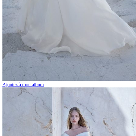
Ajoutez à mon album