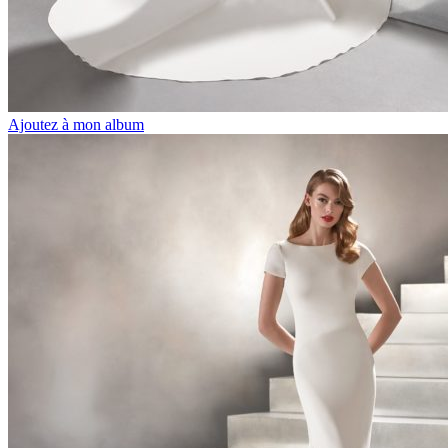
Ajoutez à mon album