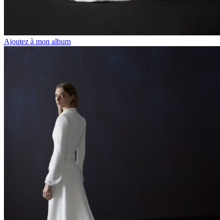
Ajoutez à mon album