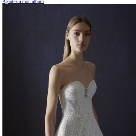
Ajoutez à mon album