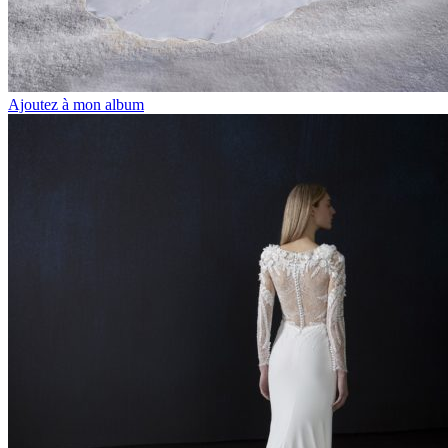
Ajoutez à mon album