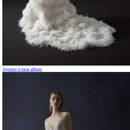
Ajoutez à mon album