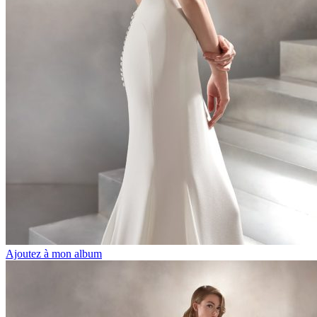
Ajoutez à mon album