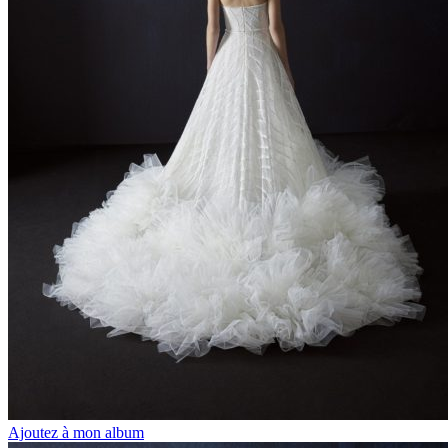
Ajoutez à mon album