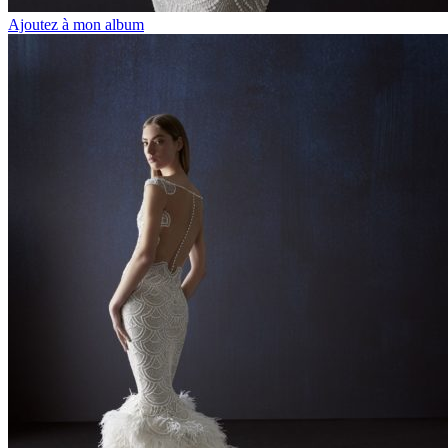
Ajoutez à mon album