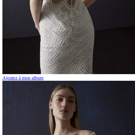
Ajoutez à mon album