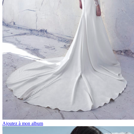
Ajoutez à mon album