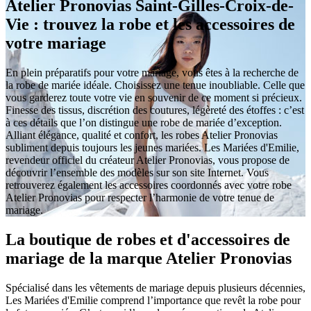
Atelier Pronovias Saint-Gilles-Croix-de-
Vie : trouvez la robe et les accessoires de
votre mariage
En plein préparatifs pour votre mariage, vous êtes à la recherche de
la robe de mariée idéale. Choisissez une tenue inoubliable. Celle que
vous garderez toute votre vie en souvenir de ce moment si précieux.
Finesse des tissus, discrétion des coutures, légèreté des étoffes : c’est
à ces détails que l’on distingue une robe de mariée d’exception.
Alliant élégance, qualité et confort, les robes Atelier Pronovias
subliment depuis toujours les jeunes mariées. Les Mariées d'Emilie,
revendeur officiel du créateur Atelier Pronovias, vous propose de
découvrir l’ensemble des modèles sur son site Internet. Vous
retrouverez également les accessoires coordonnés avec votre robe
Atelier Pronovias pour respecter l’harmonie de votre tenue de
mariage.
La boutique de robes et d'accessoires de
mariage de la marque Atelier Pronovias
Spécialisé dans les vêtements de mariage depuis plusieurs décennies,
Les Mariées d'Emilie comprend l’importance que revêt la robe pour