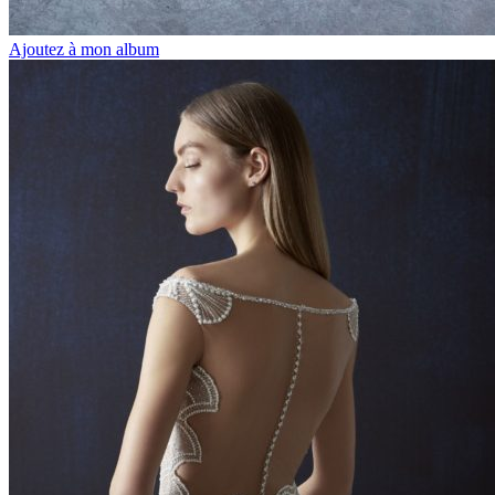
Ajoutez à mon album