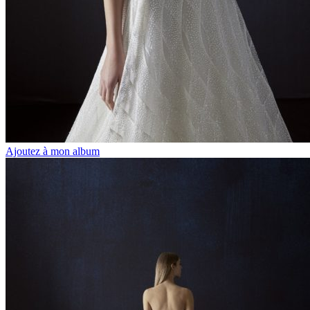
Ajoutez à mon album