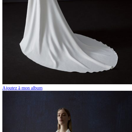
Ajoutez à mon album