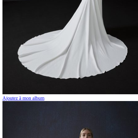
Ajoutez à mon album