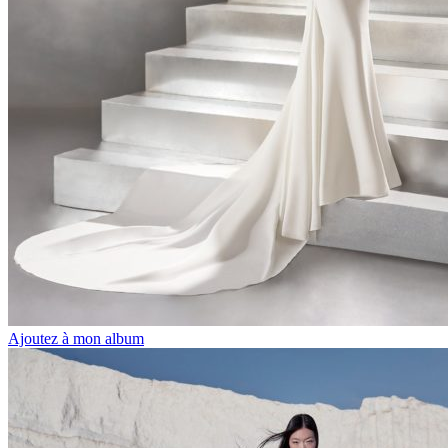
Ajoutez à mon album