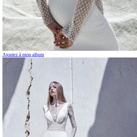
Ajoutez à mon album