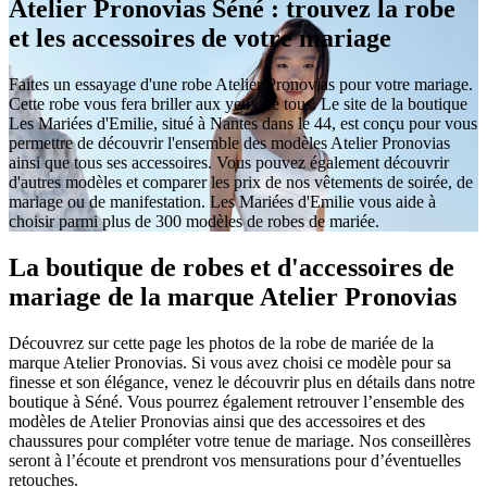
Atelier Pronovias Séné : trouvez la robe
et les accessoires de votre mariage
Faites un essayage d'une robe Atelier Pronovias pour votre mariage.
Cette robe vous fera briller aux yeux de tous. Le site de la boutique
Les Mariées d'Emilie, situé à Nantes dans le 44, est conçu pour vous
permettre de découvrir l'ensemble des modèles Atelier Pronovias
ainsi que tous ses accessoires. Vous pouvez également découvrir
d'autres modèles et comparer les prix de nos vêtements de soirée, de
mariage ou de manifestation. Les Mariées d'Emilie vous aide à
choisir parmi plus de 300 modèles de robes de mariée.
La boutique de robes et d'accessoires de
mariage de la marque Atelier Pronovias
Découvrez sur cette page les photos de la robe de mariée de la
marque Atelier Pronovias. Si vous avez choisi ce modèle pour sa
finesse et son élégance, venez le découvrir plus en détails dans notre
boutique à Séné. Vous pourrez également retrouver l’ensemble des
modèles de Atelier Pronovias ainsi que des accessoires et des
chaussures pour compléter votre tenue de mariage. Nos conseillères
seront à l’écoute et prendront vos mensurations pour d’éventuelles
retouches.