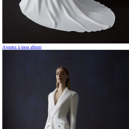
Ajoutez à mon album