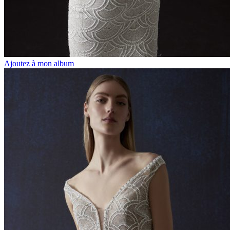
Ajoutez à mon album