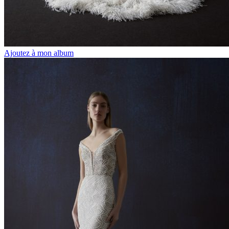
Ajoutez à mon album