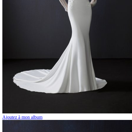
Ajoutez à mon album