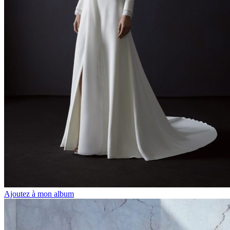
Ajoutez à mon album