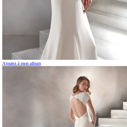
Ajoutez à mon album