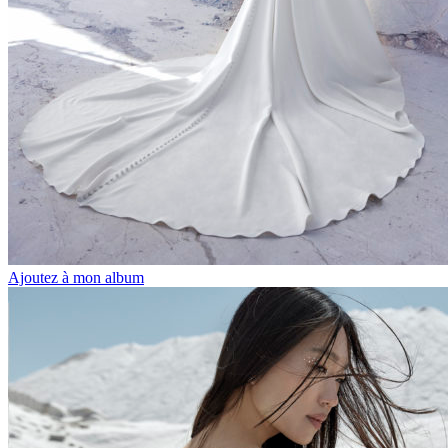
Ajoutez à mon album