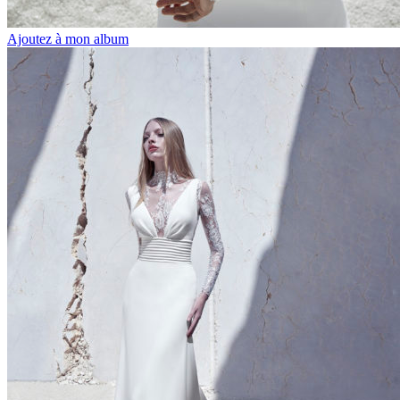
Ajoutez à mon album