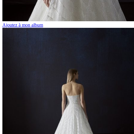
Ajoutez à mon album