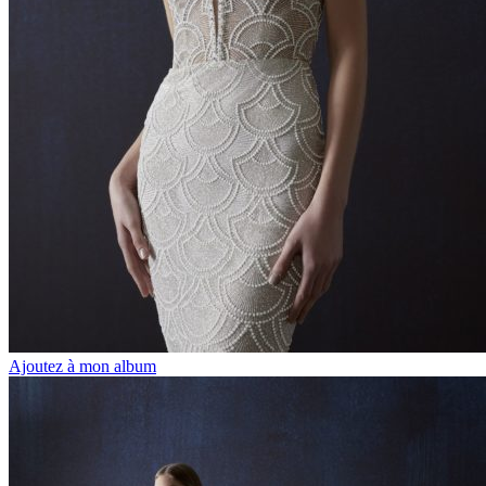
Ajoutez à mon album