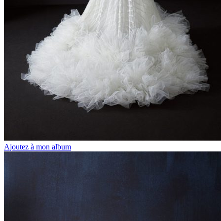
Ajoutez à mon album