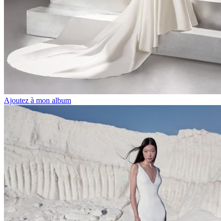
Ajoutez à mon album