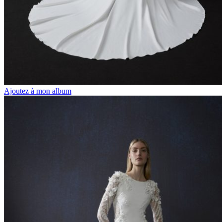
Ajoutez à mon album