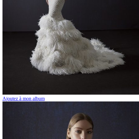
Ajoutez à mon album