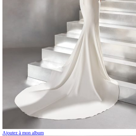
Ajoutez à mon album