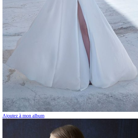
Ajoutez à mon album