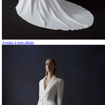
Ajoutez à mon album