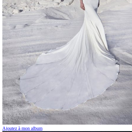
Ajoutez à mon album