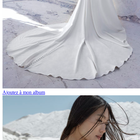
Ajoutez à mon album