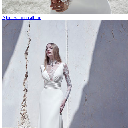
Ajoutez à mon album