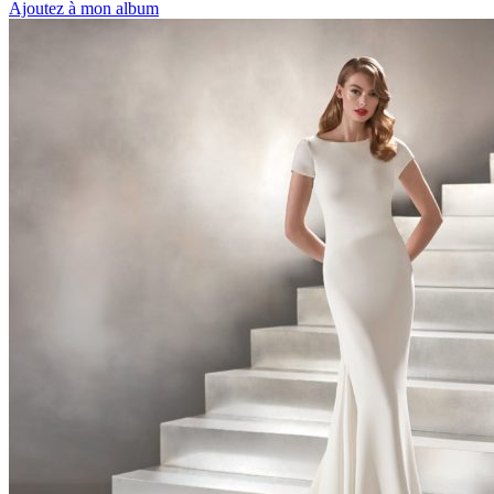
Ajoutez à mon album