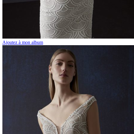
Ajoutez à mon album