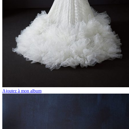
Ajoutez à mon album