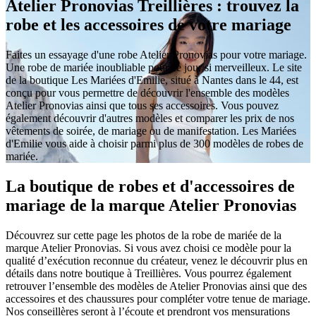
Atelier Pronovias Treillières : trouvez la
robe et les accessoires de votre mariage
Faites un essayage d'une robe Atelier Pronovias pour votre mariage.
Une robe de mariée inoubliable pour ce jour si merveilleux. Le site
de la boutique Les Mariées d'Emilie, situé à Nantes dans le 44, est
conçu pour vous permettre de découvrir l'ensemble des modèles
Atelier Pronovias ainsi que tous ses accessoires. Vous pouvez
également découvrir d'autres modèles et comparer les prix de nos
vêtements de soirée, de mariage ou de manifestation. Les Mariées
d'Emilie vous aide à choisir parmi plus de 300 modèles de robes de
mariée.
La boutique de robes et d'accessoires de
mariage de la marque Atelier Pronovias
Découvrez sur cette page les photos de la robe de mariée de la
marque Atelier Pronovias. Si vous avez choisi ce modèle pour la
qualité d’exécution reconnue du créateur, venez le découvrir plus en
détails dans notre boutique à Treillières. Vous pourrez également
retrouver l’ensemble des modèles de Atelier Pronovias ainsi que des
accessoires et des chaussures pour compléter votre tenue de mariage.
Nos conseillères seront à l’écoute et prendront vos mensurations