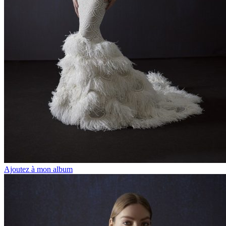
Ajoutez à mon album