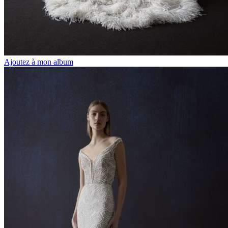
Ajoutez à mon album