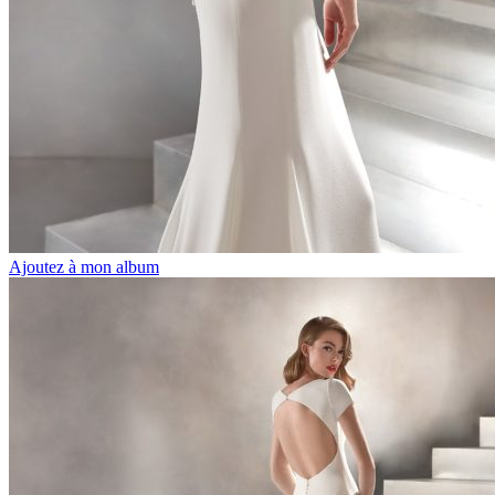
Ajoutez à mon album