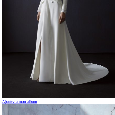
Ajoutez à mon album