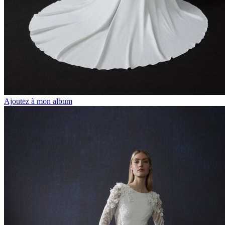
Ajoutez à mon album