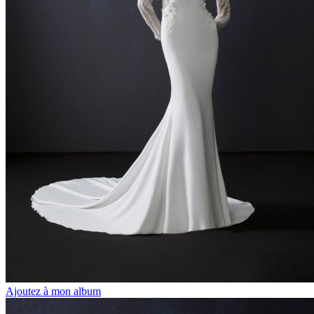
Ajoutez à mon album