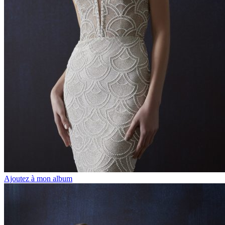
Ajoutez à mon album