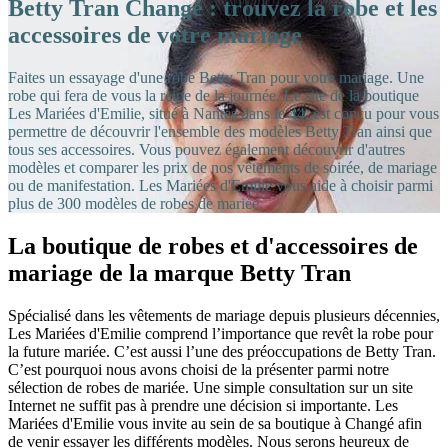
Betty Tran Changé : trouvez la robe et les
accessoires de votre mariage
Faites un essayage d'une robe Betty Tran pour votre mariage. Une
robe qui fera de vous la reine de la journée. Le site de la boutique
Les Mariées d'Emilie, situé à Nantes dans le 44, est conçu pour vous
permettre de découvrir l'ensemble des modèles Betty Tran ainsi que
tous ses accessoires. Vous pouvez également découvrir d'autres
modèles et comparer les prix de nos vêtements de soirée, de mariage
ou de manifestation. Les Mariées d'Emilie vous aide à choisir parmi
plus de 300 modèles de robes de mariée.
La boutique de robes et d'accessoires de
mariage de la marque Betty Tran
Spécialisé dans les vêtements de mariage depuis plusieurs décennies,
Les Mariées d'Emilie comprend l’importance que revêt la robe pour
la future mariée. C’est aussi l’une des préoccupations de Betty Tran.
C’est pourquoi nous avons choisi de la présenter parmi notre
sélection de robes de mariée. Une simple consultation sur un site
Internet ne suffit pas à prendre une décision si importante. Les
Mariées d'Emilie vous invite au sein de sa boutique à Changé afin
de venir essayer les différents modèles. Nous serons heureux de