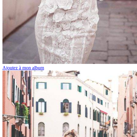
Ajoutez à mon album