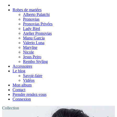
Robes de mariées
Alberto Palatchi
Pronovias
Pronovias Privées
Lady Bird
Atelier Pronovias
Manu Garcia
Valerio Luna
Marylise
Nicole
Jesus Peiro
Rembo Styling
Accessoires
Le blog
Savoir-faire
Vidéos
Mon album
Contact
Prendre rendez-vous
Connexion
Collection