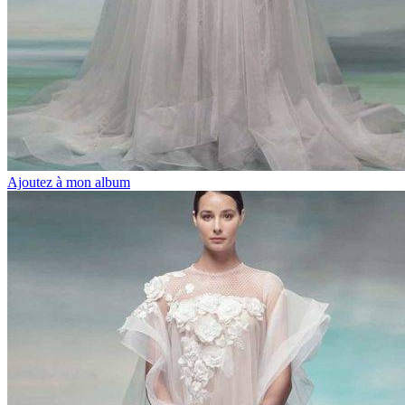
Ajoutez à mon album