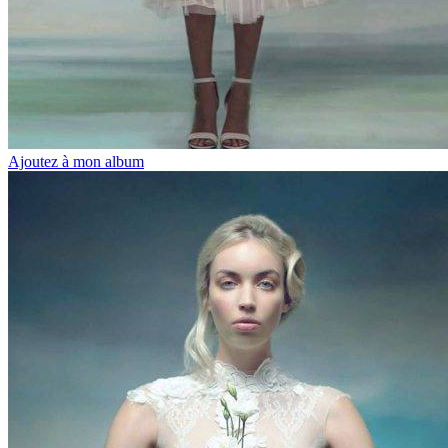
Ajoutez à mon album