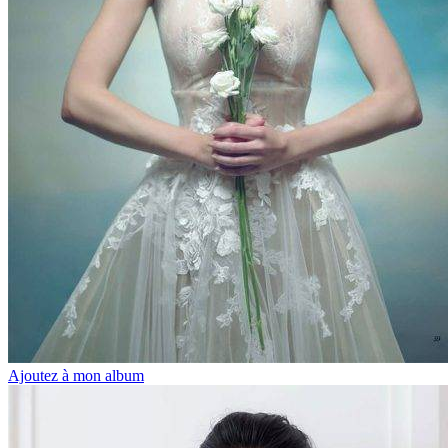
Ajoutez à mon album