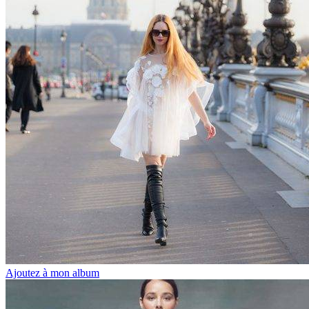
Ajoutez à mon album