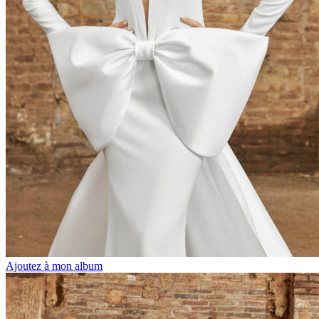
Ajoutez à mon album