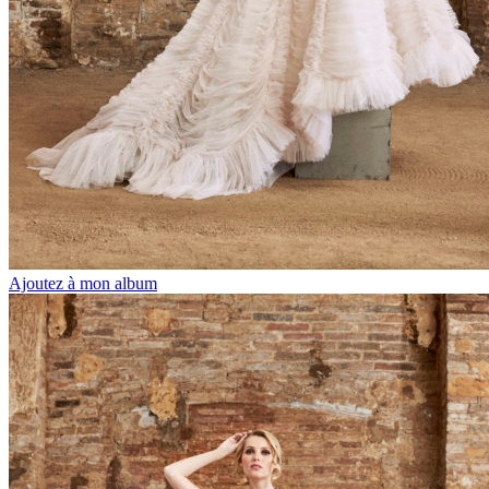
Ajoutez à mon album