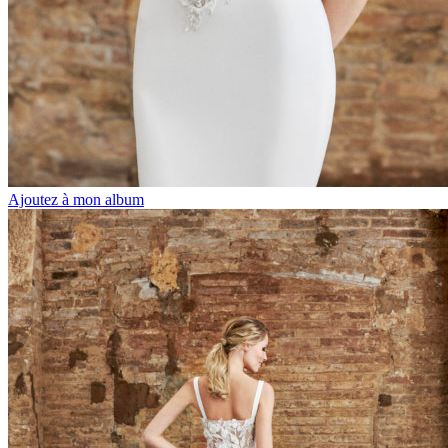
Ajoutez à mon album