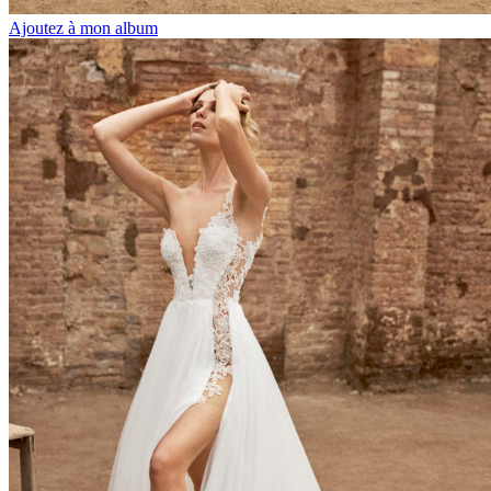
Ajoutez à mon album