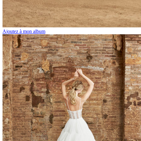
Ajoutez à mon album