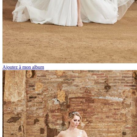
Ajoutez à mon album