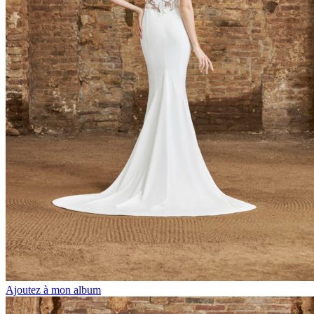
Ajoutez à mon album