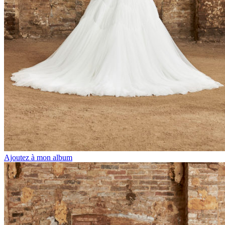
Ajoutez à mon album