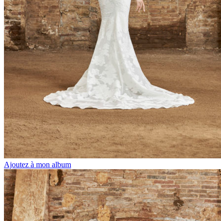
Ajoutez à mon album