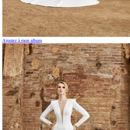
Ajoutez à mon album