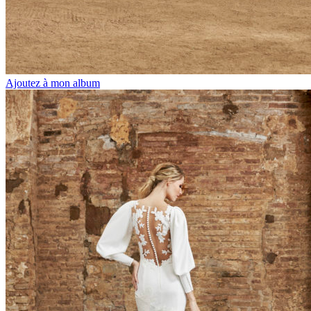
Ajoutez à mon album