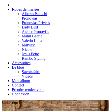
Robes de mariées
Alberto Palatchi
Pronovias
Pronovias Privées
Lady Bird
Atelier Pronovias
Manu Garcia
Valerio Luna
Marylise
Nicole
Jesus Peiro
Rembo Styling
Accessoires
Le blog
Savoir-faire
Vidéos
Mon album
Contact
Prendre rendez-vous
Connexion
Collection