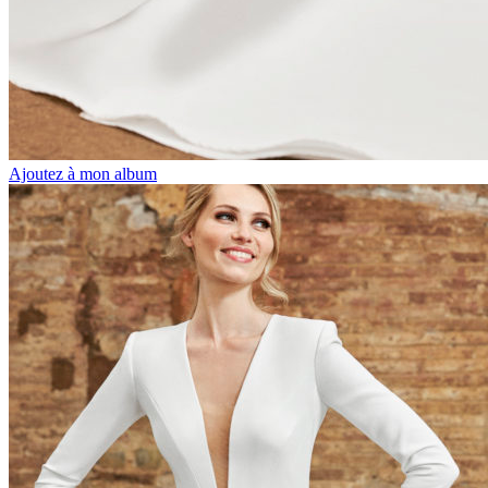
Ajoutez à mon album