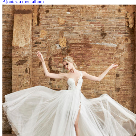
Ajoutez à mon album