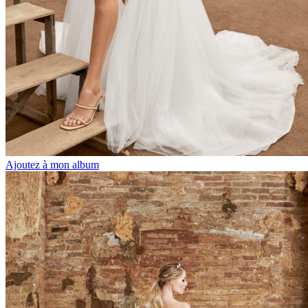
Ajoutez à mon album