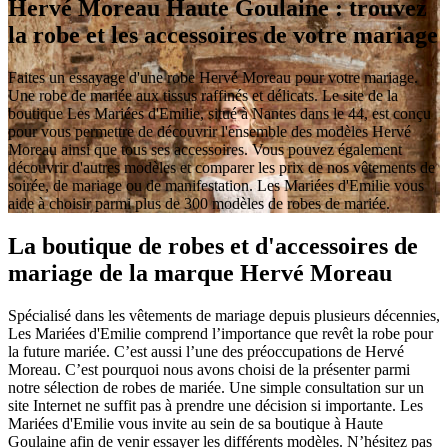
Hervé Moreau Haute Goulaine : trouvez
la robe et les accessoires de votre mariage
Faites un essayage d'une robe Hervé Moreau pour votre mariage.
Une robe de mariée aux tissus raffinés et délicats. Le site de la
boutique Les Mariées d'Emilie, situé à Nantes dans le 44, est conçu
pour vous permettre de découvrir l'ensemble des modèles Hervé
Moreau ainsi que tous ses accessoires. Vous pouvez également
découvrir d'autres modèles et comparer les prix de nos vêtements de
soirée, de mariage ou de manifestation. Les Mariées d'Emilie vous
aide à choisir parmi plus de 300 modèles de robes de mariée.
La boutique de robes et d'accessoires de
mariage de la marque Hervé Moreau
Spécialisé dans les vêtements de mariage depuis plusieurs décennies,
Les Mariées d'Emilie comprend l’importance que revêt la robe pour
la future mariée. C’est aussi l’une des préoccupations de Hervé
Moreau. C’est pourquoi nous avons choisi de la présenter parmi
notre sélection de robes de mariée. Une simple consultation sur un
site Internet ne suffit pas à prendre une décision si importante. Les
Mariées d'Emilie vous invite au sein de sa boutique à Haute
Goulaine afin de venir essayer les différents modèles. N’hésitez pas