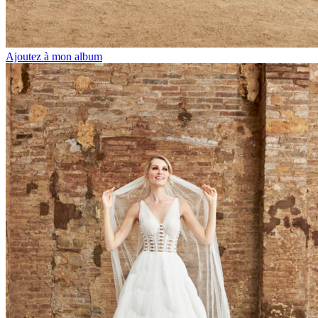
Ajoutez à mon album