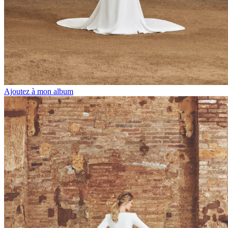
Ajoutez à mon album