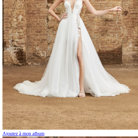
Ajoutez à mon album