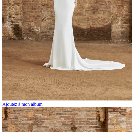
Ajoutez à mon album