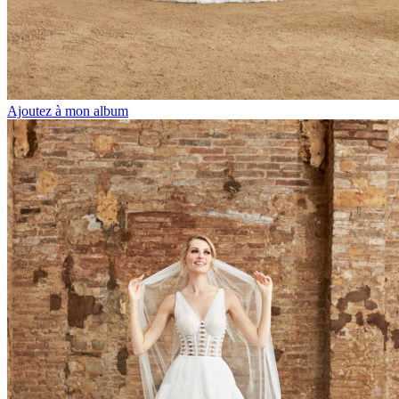
Ajoutez à mon album