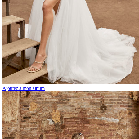
Ajoutez à mon album