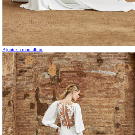
Ajoutez à mon album