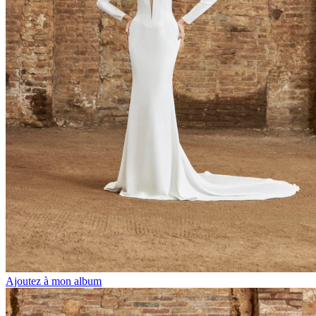
Ajoutez à mon album