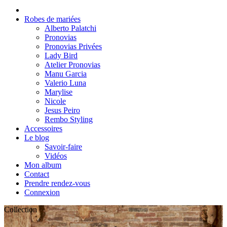
Robes de mariées
Alberto Palatchi
Pronovias
Pronovias Privées
Lady Bird
Atelier Pronovias
Manu Garcia
Valerio Luna
Marylise
Nicole
Jesus Peiro
Rembo Styling
Accessoires
Le blog
Savoir-faire
Vidéos
Mon album
Contact
Prendre rendez-vous
Connexion
Collection