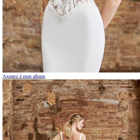
Ajoutez à mon album