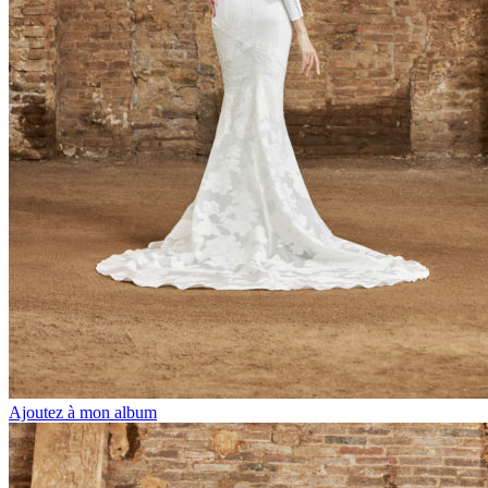
Ajoutez à mon album