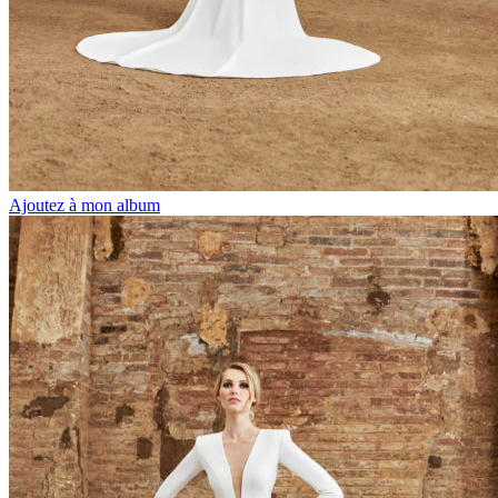
Ajoutez à mon album