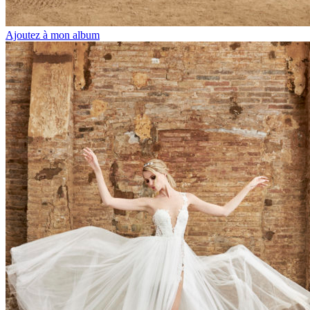
Ajoutez à mon album