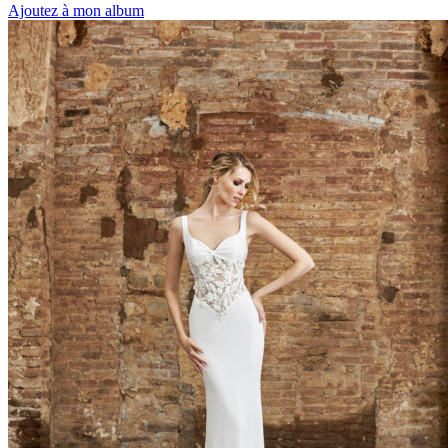
Ajoutez à mon album