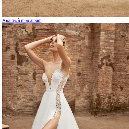
Ajoutez à mon album