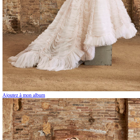
Ajoutez à mon album