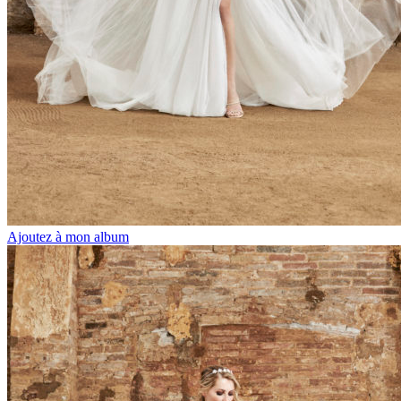
Ajoutez à mon album