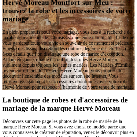
Hervé Moreau Montfort-sur-Meu :
trouvez la robe et les accessoires de votre
mariage
En plein préparatifs pour votre mariage, vous êtes à la recherche de
la robe de mariée idéale. Choisissez une tenue inoubliable. Celle que
vous garderez toute votre vie en souvenir de ce moment si précieux.
Finesse des tissus, discrétion des coutures, légèreté des étoffes : c’est
à ces détails que l’on distingue une robe de mariée d’exception.
Alliant élégance, qualité et confort, les robes Hervé Moreau
subliment depuis toujours les jeunes mariées. Les Mariées d'Emilie,
revendeur officiel du créateur Hervé Moreau, vous propose de
découvrir l’ensemble des modèles sur son site Internet. Vous
retrouverez également les accessoires coordonnés avec votre robe
Hervé Moreau pour respecter l’harmonie de votre tenue de mariage.
La boutique de robes et d'accessoires de
mariage de la marque Hervé Moreau
Découvrez sur cette page les photos de la robe de mariée de la
marque Hervé Moreau. Si vous avez choisi ce modèle parce que
vous connaissez le créateur de réputation, venez le découvrir plus en