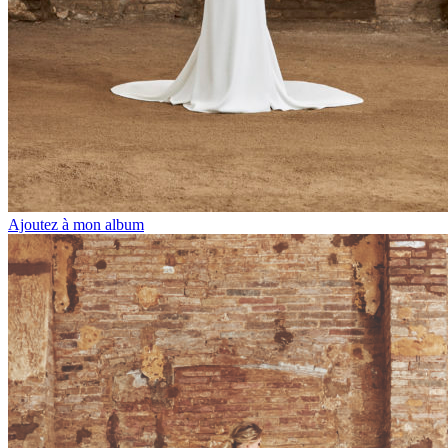
Ajoutez à mon album