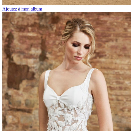
Ajoutez à mon album