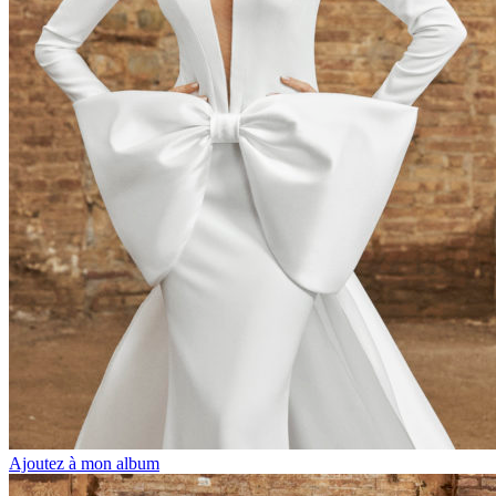
Ajoutez à mon album