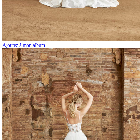
Ajoutez à mon album