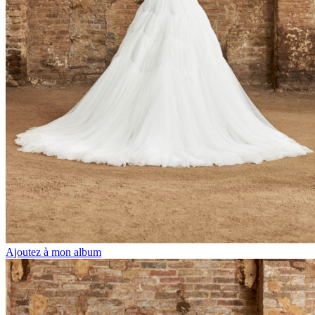
Ajoutez à mon album