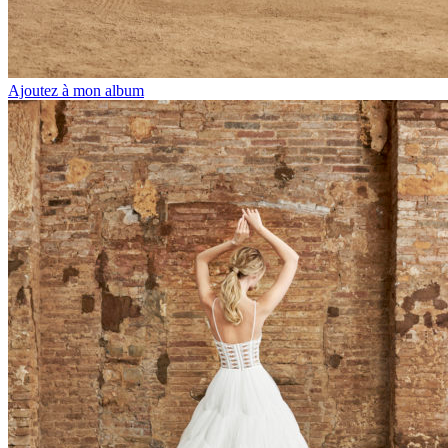
Ajoutez à mon album