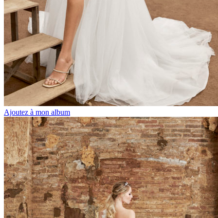
Ajoutez à mon album