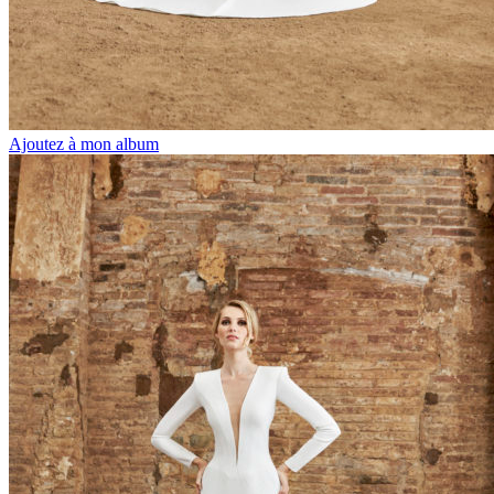
Ajoutez à mon album