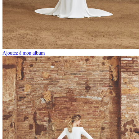
Ajoutez à mon album