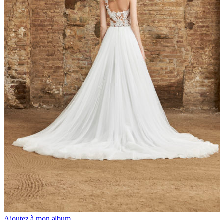
Ajoutez à mon album