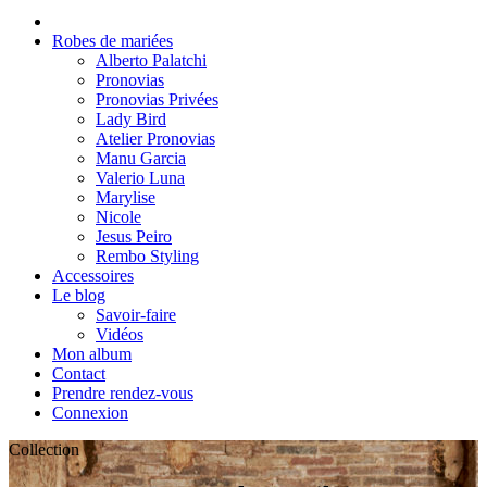
Robes de mariées
Alberto Palatchi
Pronovias
Pronovias Privées
Lady Bird
Atelier Pronovias
Manu Garcia
Valerio Luna
Marylise
Nicole
Jesus Peiro
Rembo Styling
Accessoires
Le blog
Savoir-faire
Vidéos
Mon album
Contact
Prendre rendez-vous
Connexion
Collection