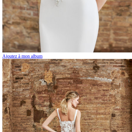
Ajoutez à mon album