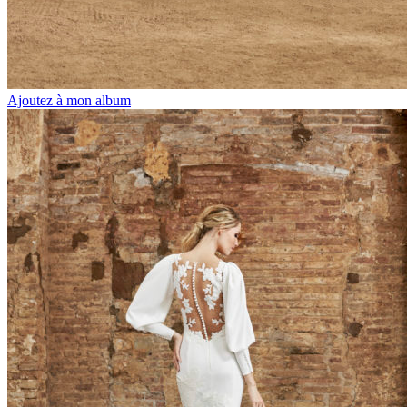
Ajoutez à mon album