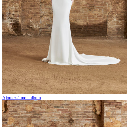
Ajoutez à mon album