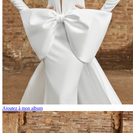
Ajoutez à mon album