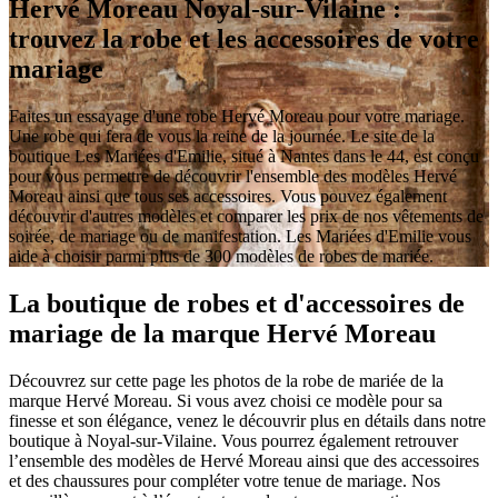
Hervé Moreau Noyal-sur-Vilaine :
trouvez la robe et les accessoires de votre
mariage
Faites un essayage d'une robe Hervé Moreau pour votre mariage.
Une robe qui fera de vous la reine de la journée. Le site de la
boutique Les Mariées d'Emilie, situé à Nantes dans le 44, est conçu
pour vous permettre de découvrir l'ensemble des modèles Hervé
Moreau ainsi que tous ses accessoires. Vous pouvez également
découvrir d'autres modèles et comparer les prix de nos vêtements de
soirée, de mariage ou de manifestation. Les Mariées d'Emilie vous
aide à choisir parmi plus de 300 modèles de robes de mariée.
La boutique de robes et d'accessoires de
mariage de la marque Hervé Moreau
Découvrez sur cette page les photos de la robe de mariée de la
marque Hervé Moreau. Si vous avez choisi ce modèle pour sa
finesse et son élégance, venez le découvrir plus en détails dans notre
boutique à Noyal-sur-Vilaine. Vous pourrez également retrouver
l’ensemble des modèles de Hervé Moreau ainsi que des accessoires
et des chaussures pour compléter votre tenue de mariage. Nos