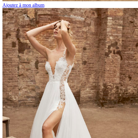
Ajoutez à mon album