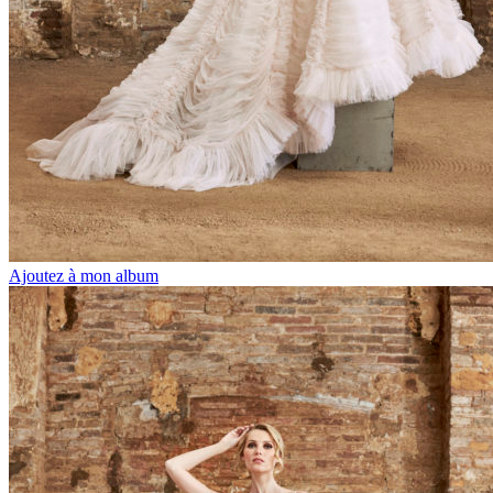
Ajoutez à mon album