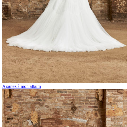
Ajoutez à mon album