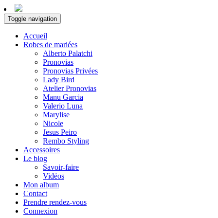
Toggle navigation
Accueil
Robes de mariées
Alberto Palatchi
Pronovias
Pronovias Privées
Lady Bird
Atelier Pronovias
Manu Garcia
Valerio Luna
Marylise
Nicole
Jesus Peiro
Rembo Styling
Accessoires
Le blog
Savoir-faire
Vidéos
Mon album
Contact
Prendre rendez-vous
Connexion