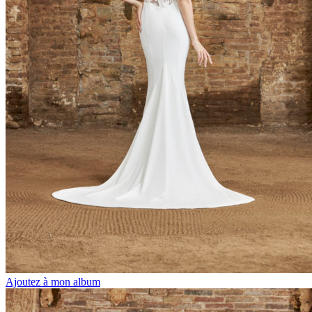
Ajoutez à mon album