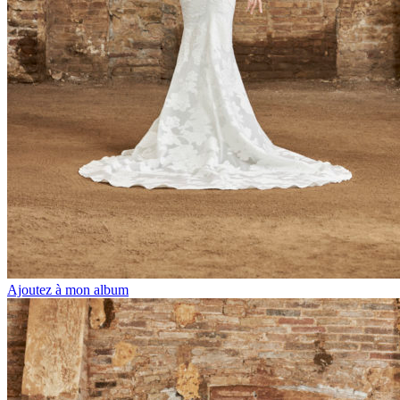
Ajoutez à mon album