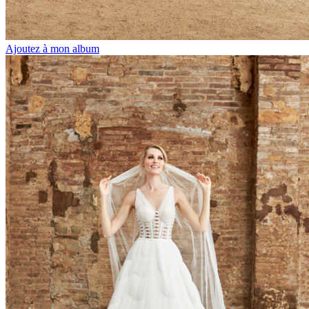
Ajoutez à mon album