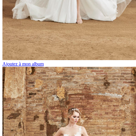
Ajoutez à mon album