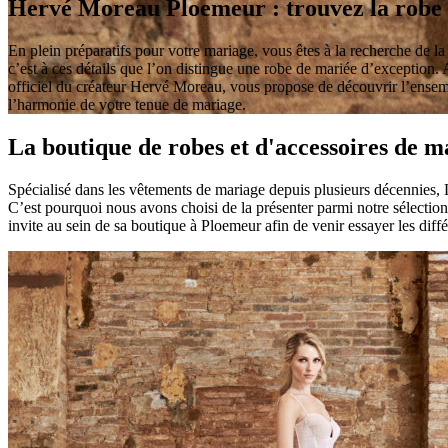
Hervé Moreau Ploemeur : trouvez la robe e
En plein préparatifs pour votre mariage, vous êtes à la recherche de la r
c’est à ces détails que l’on distingue une robe de mariée d’exception.
officiel du créateur Hervé Moreau, vous propose de découvrir l’ensem
l’harmonie de votre tenue de mariage.
La boutique de robes et d'accessoires de
Spécialisé dans les vêtements de mariage depuis plusieurs décennies,
C’est pourquoi nous avons choisi de la présenter parmi notre sélection
invite au sein de sa boutique à Ploemeur afin de venir essayer les dif