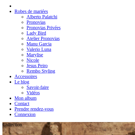
Robes de mariées
Alberto Palatchi
Pronovias
Pronovias Privées
Lady Bird
Atelier Pronovias
Manu Garcia
Valerio Luna
Marylise
Nicole
Jesus Peiro
Rembo Styling
Accessoires
Le blog
Savoir-faire
Vidéos
Mon album
Contact
Prendre rendez-vous
Connexion
Collection