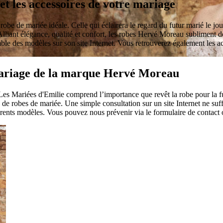
t les accessoires de votre mariage
obe de mariée idéale. Celle qui éclairera le regard du futur marié le jour 
 Alliant élégance, qualité et confort, les robes Hervé Moreau subliment 
ble des modèles sur son site Internet. Vous retrouverez également les
 mariage de la marque Hervé Moreau
 Les Mariées d'Emilie comprend l’importance que revêt la robe pour la 
 de robes de mariée. Une simple consultation sur un site Internet ne suf
férents modèles. Vous pouvez nous prévenir via le formulaire de contact