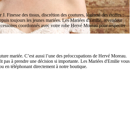
J. Finesse des tissus, discrétion des coutures, légèreté des étoffes :
depuis toujours les jeunes mariées. Les Mariées d'Emilie, revendeur
 accessoires coordonnés avec votre robe Hervé Moreau pour respecter
future mariée. C’est aussi l’une des préoccupations de Hervé Moreau.
fit pas à prendre une décision si importante. Les Mariées d'Emilie vous
 ou en téléphonant directement à notre boutique.