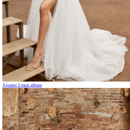
Ajoutez à mon album