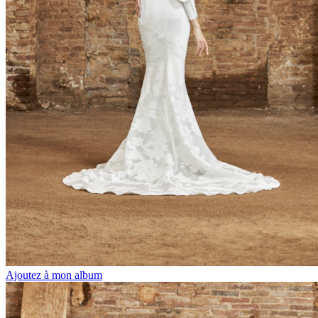
Ajoutez à mon album