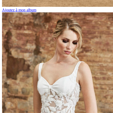
Ajoutez à mon album