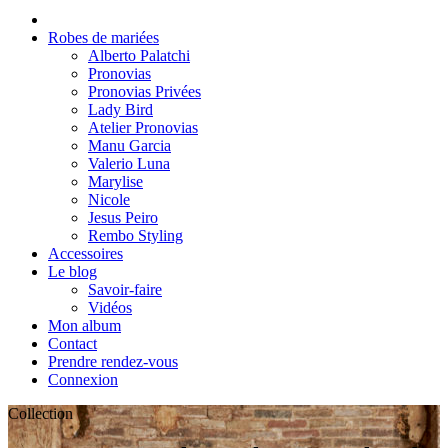
Robes de mariées
Alberto Palatchi
Pronovias
Pronovias Privées
Lady Bird
Atelier Pronovias
Manu Garcia
Valerio Luna
Marylise
Nicole
Jesus Peiro
Rembo Styling
Accessoires
Le blog
Savoir-faire
Vidéos
Mon album
Contact
Prendre rendez-vous
Connexion
Collection