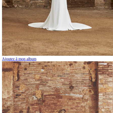
Ajoutez à mon album