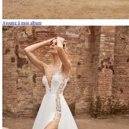
Ajoutez à mon album