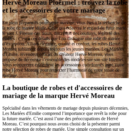
Hervé Moreau Ploërmel : trouvez la robe
et les accessoires de votre mariage
En plein préparatifs pour votre mariage, vous êtes à la recherche de
la robe de mariée idéale. Celle qui éclairera le regard du futur marié
le jour J. Finesse des tissus, discrétion des coutures, légèreté des
étoffes : c’est à ces détails que l’on distingue une robe de mariée
d’exception. Alliant élégance, qualité et confort, les robes Hervé
Moreau subliment depuis toujours les jeunes mariées. Les Mariées
d'Emilie, revendeur officiel du créateur Hervé Moreau, vous
propose de découvrir l’ensemble des modèles sur son site Internet.
Vous retrouverez également les accessoires coordonnés avec votre
robe Hervé Moreau pour respecter l’harmonie de votre tenue de
mariage.
La boutique de robes et d'accessoires de
mariage de la marque Hervé Moreau
Spécialisé dans les vêtements de mariage depuis plusieurs décennies,
Les Mariées d'Emilie comprend l’importance que revêt la robe pour
la future mariée. C’est aussi l’une des préoccupations de Hervé
Moreau. C’est pourquoi nous avons choisi de la présenter parmi
notre sélection de robes de mariée. Une simple consultation sur un