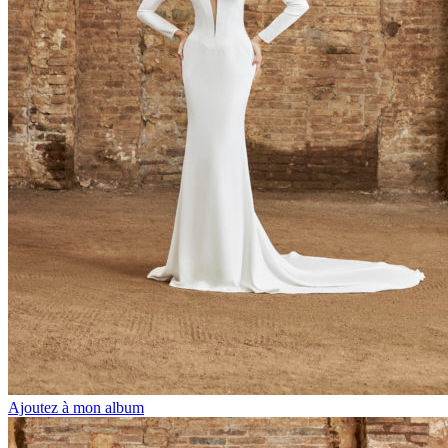
Ajoutez à mon album