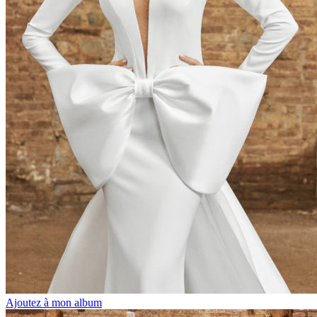
Ajoutez à mon album