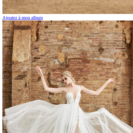
Ajoutez à mon album