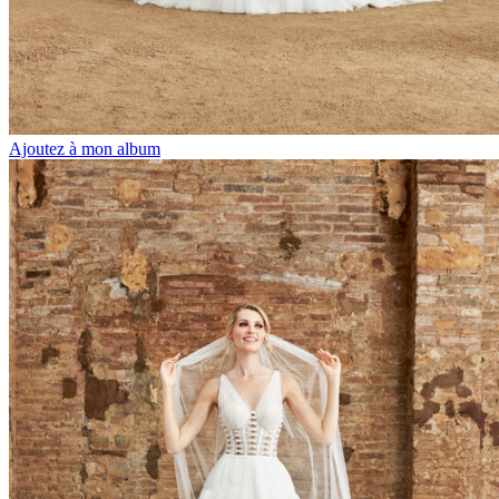
Ajoutez à mon album