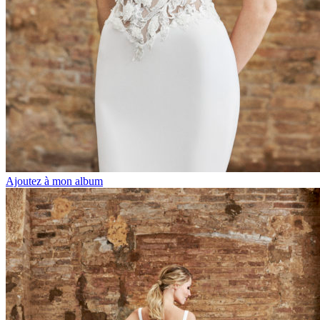
Ajoutez à mon album