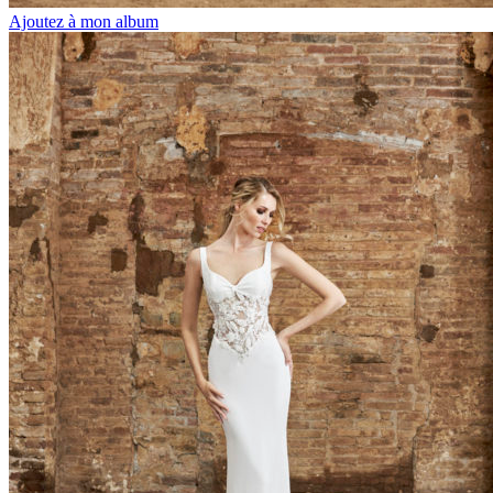
Ajoutez à mon album