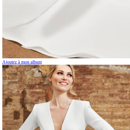
Ajoutez à mon album