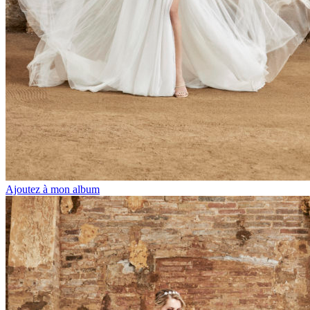
Ajoutez à mon album