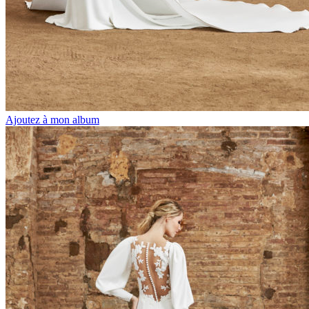
Ajoutez à mon album