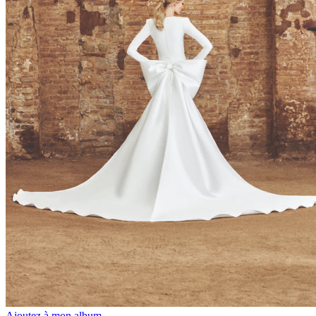
Ajoutez à mon album