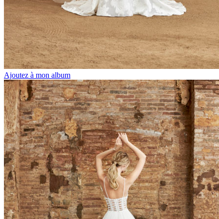
Ajoutez à mon album