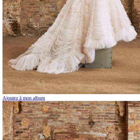
Ajoutez à mon album