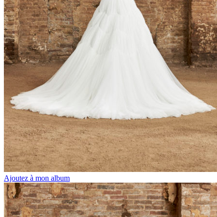
Ajoutez à mon album