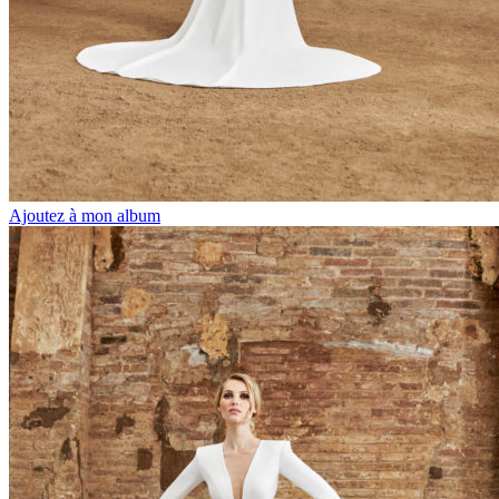
Ajoutez à mon album