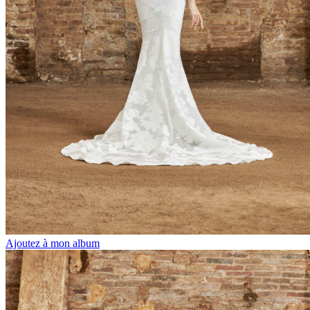
Ajoutez à mon album