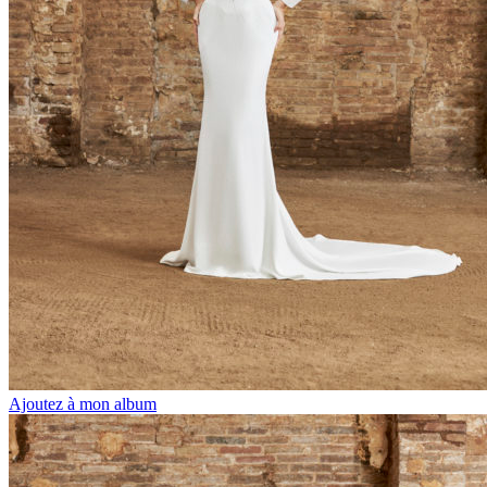
Ajoutez à mon album