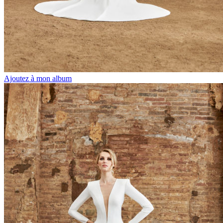
Ajoutez à mon album