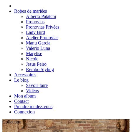
Robes de mariées
Alberto Palatchi
Pronovias
Pronovias Privées
Lady Bird
Atelier Pronovias
Manu Garcia
Valerio Luna
Marylise
Nicole
Jesus Peiro
Rembo Styling
Accessoires
Le blog
Savoir-faire
Vidéos
Mon album
Contact
Prendre rendez-vous
Connexion
Collection