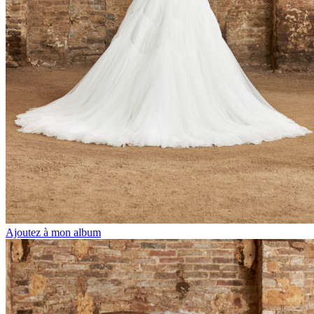
Ajoutez à mon album