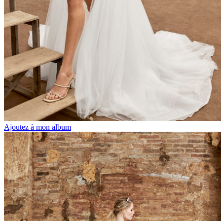
Ajoutez à mon album