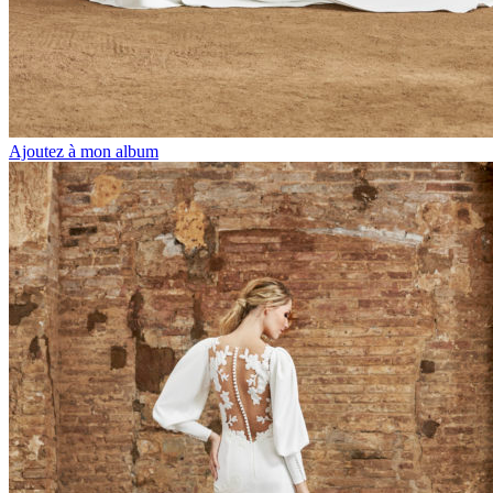
Ajoutez à mon album