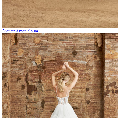
Ajoutez à mon album