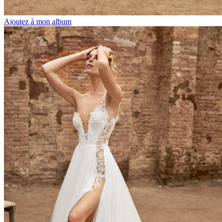
Ajoutez à mon album