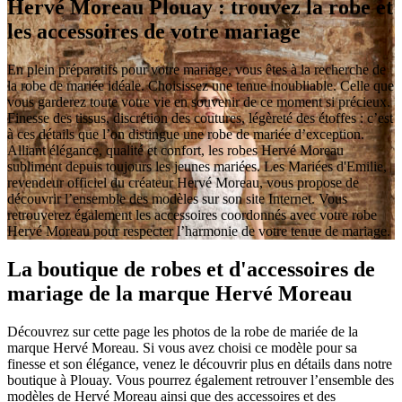
Hervé Moreau Plouay : trouvez la robe et
les accessoires de votre mariage
En plein préparatifs pour votre mariage, vous êtes à la recherche de
la robe de mariée idéale. Choisissez une tenue inoubliable. Celle que
vous garderez toute votre vie en souvenir de ce moment si précieux.
Finesse des tissus, discrétion des coutures, légèreté des étoffes : c’est
à ces détails que l’on distingue une robe de mariée d’exception.
Alliant élégance, qualité et confort, les robes Hervé Moreau
subliment depuis toujours les jeunes mariées. Les Mariées d'Emilie,
revendeur officiel du créateur Hervé Moreau, vous propose de
découvrir l’ensemble des modèles sur son site Internet. Vous
retrouverez également les accessoires coordonnés avec votre robe
Hervé Moreau pour respecter l’harmonie de votre tenue de mariage.
La boutique de robes et d'accessoires de
mariage de la marque Hervé Moreau
Découvrez sur cette page les photos de la robe de mariée de la
marque Hervé Moreau. Si vous avez choisi ce modèle pour sa
finesse et son élégance, venez le découvrir plus en détails dans notre
boutique à Plouay. Vous pourrez également retrouver l’ensemble des
modèles de Hervé Moreau ainsi que des accessoires et des