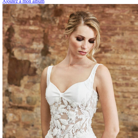
Ajoutez à mon album