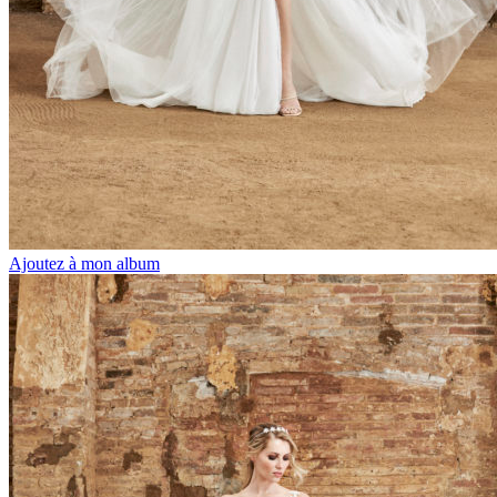
Ajoutez à mon album