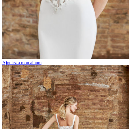
Ajoutez à mon album