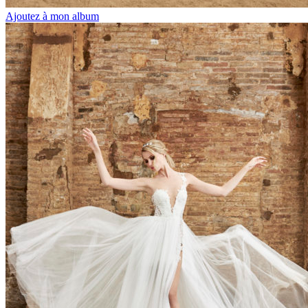
Ajoutez à mon album