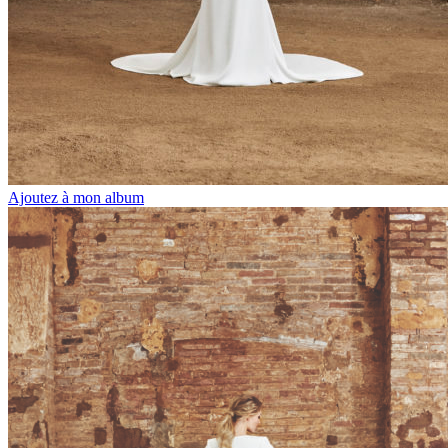
Ajoutez à mon album