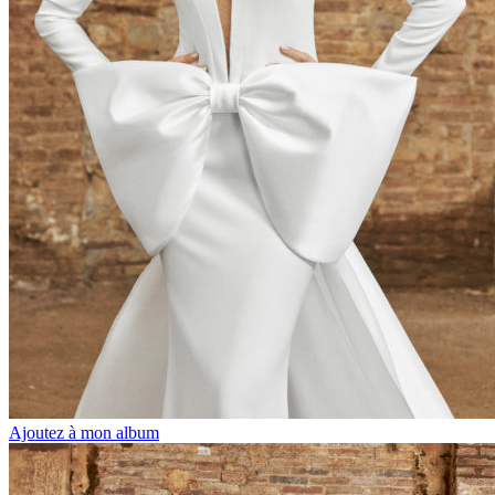
Ajoutez à mon album