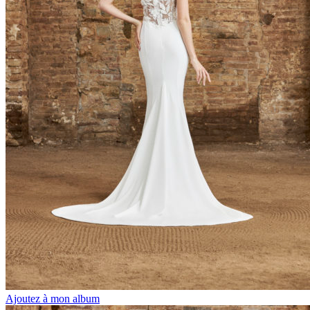
Ajoutez à mon album