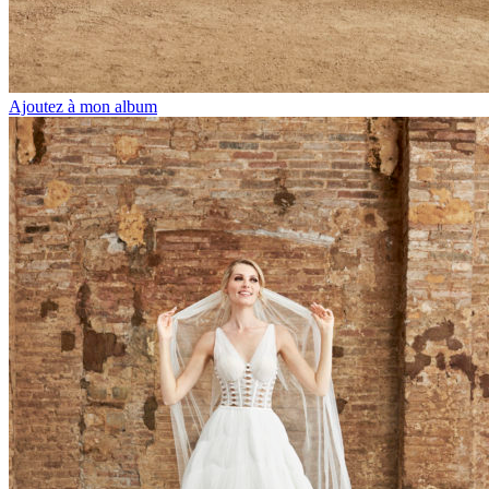
Ajoutez à mon album