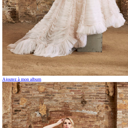
Ajoutez à mon album