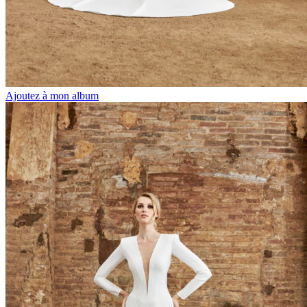
Ajoutez à mon album