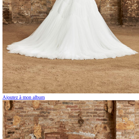
Ajoutez à mon album