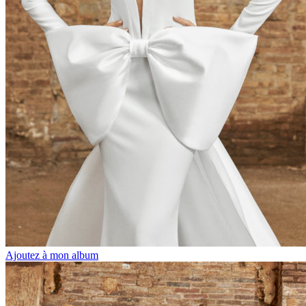
Ajoutez à mon album