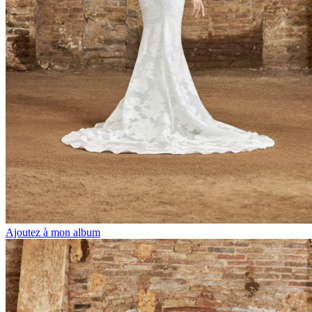
Ajoutez à mon album