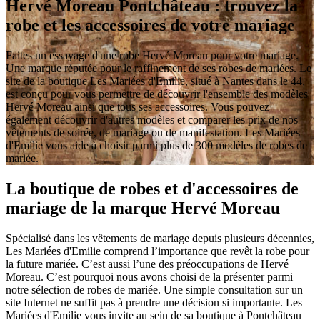
Hervé Moreau Pontchâteau : trouvez la
robe et les accessoires de votre mariage
Faites un essayage d'une robe Hervé Moreau pour votre mariage.
Une marque réputée pour le raffinement de ses robes de mariées. Le
site de la boutique Les Mariées d'Emilie, situé à Nantes dans le 44,
est conçu pour vous permettre de découvrir l'ensemble des modèles
Hervé Moreau ainsi que tous ses accessoires. Vous pouvez
également découvrir d'autres modèles et comparer les prix de nos
vêtements de soirée, de mariage ou de manifestation. Les Mariées
d'Emilie vous aide à choisir parmi plus de 300 modèles de robes de
mariée.
La boutique de robes et d'accessoires de
mariage de la marque Hervé Moreau
Spécialisé dans les vêtements de mariage depuis plusieurs décennies,
Les Mariées d'Emilie comprend l’importance que revêt la robe pour
la future mariée. C’est aussi l’une des préoccupations de Hervé
Moreau. C’est pourquoi nous avons choisi de la présenter parmi
notre sélection de robes de mariée. Une simple consultation sur un
site Internet ne suffit pas à prendre une décision si importante. Les
Mariées d'Emilie vous invite au sein de sa boutique à Pontchâteau