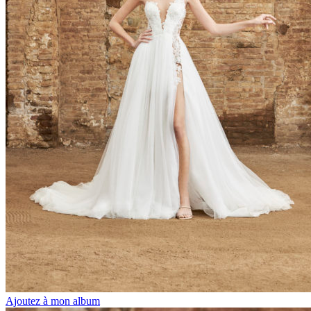
Ajoutez à mon album