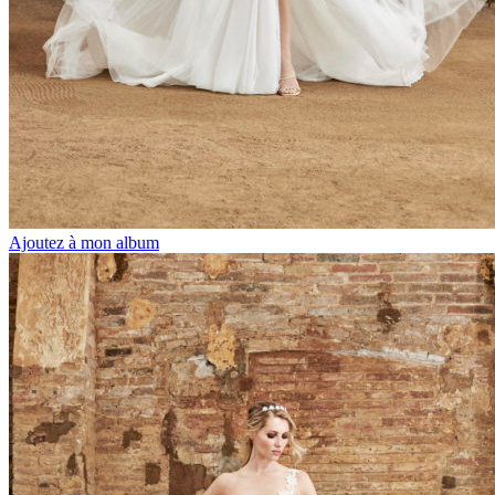
Ajoutez à mon album