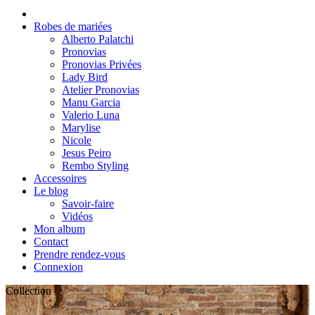
Robes de mariées
Alberto Palatchi
Pronovias
Pronovias Privées
Lady Bird
Atelier Pronovias
Manu Garcia
Valerio Luna
Marylise
Nicole
Jesus Peiro
Rembo Styling
Accessoires
Le blog
Savoir-faire
Vidéos
Mon album
Contact
Prendre rendez-vous
Connexion
Collection