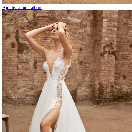
Ajoutez à mon album