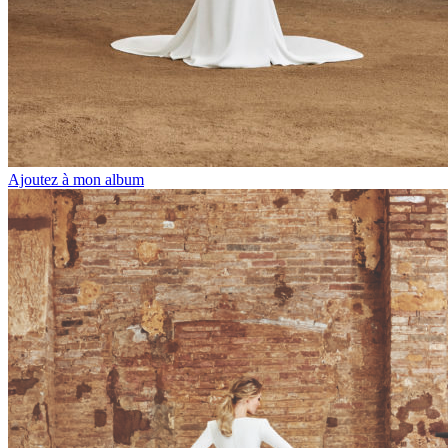
Ajoutez à mon album