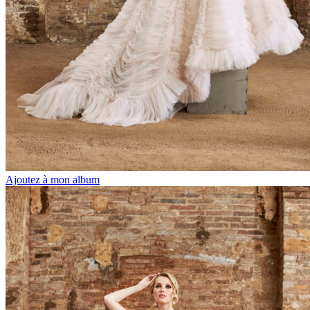
Ajoutez à mon album