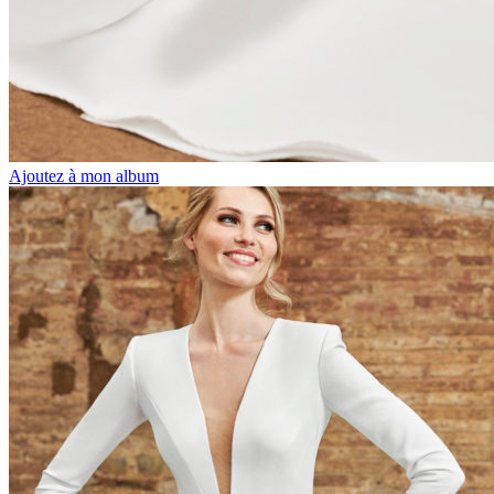
Ajoutez à mon album