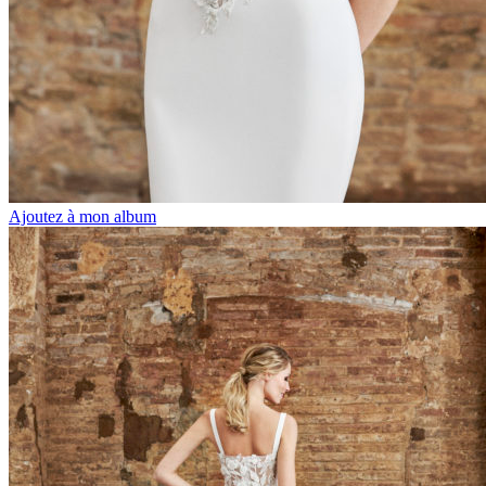
Ajoutez à mon album