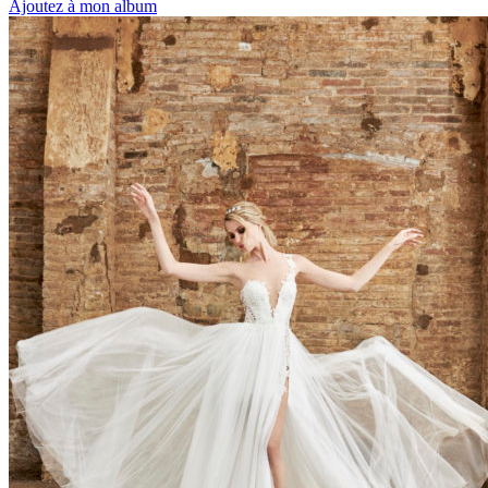
Ajoutez à mon album