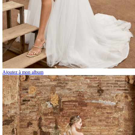
Ajoutez à mon album