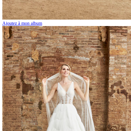
Ajoutez à mon album