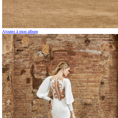
Ajoutez à mon album