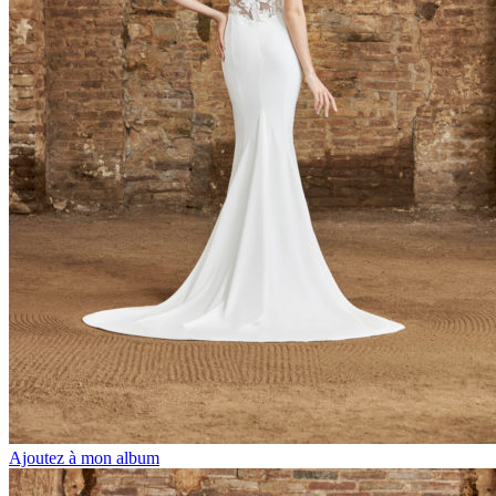
Ajoutez à mon album