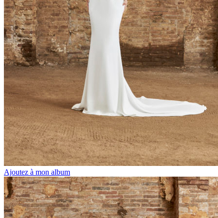
Ajoutez à mon album