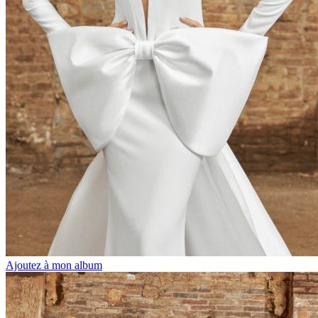
Ajoutez à mon album