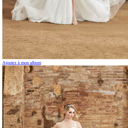
Ajoutez à mon album