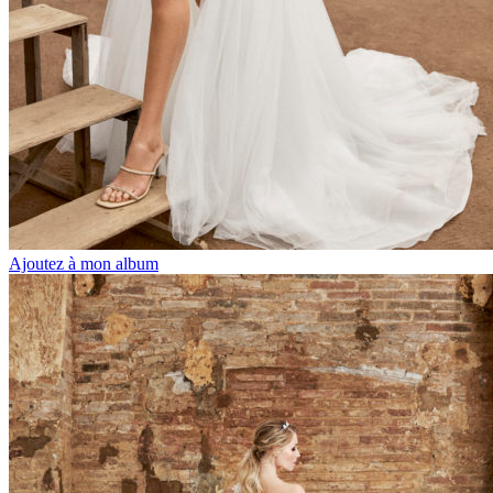
Ajoutez à mon album