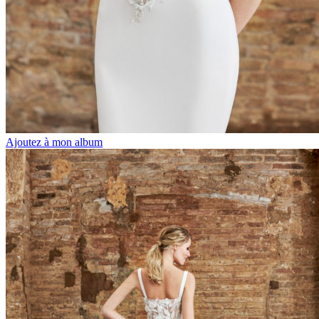
Ajoutez à mon album