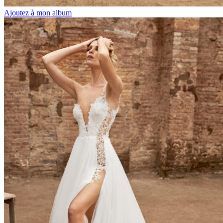
Ajoutez à mon album