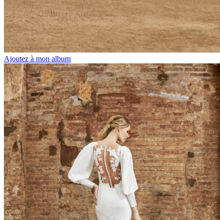
Ajoutez à mon album