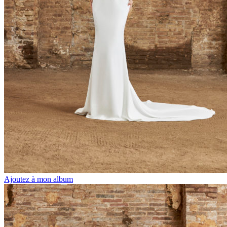
Ajoutez à mon album