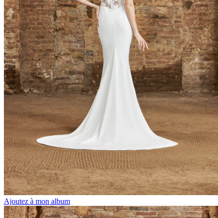
Ajoutez à mon album