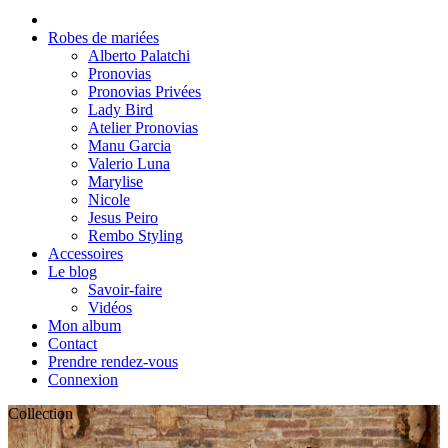
Robes de mariées
Alberto Palatchi
Pronovias
Pronovias Privées
Lady Bird
Atelier Pronovias
Manu Garcia
Valerio Luna
Marylise
Nicole
Jesus Peiro
Rembo Styling
Accessoires
Le blog
Savoir-faire
Vidéos
Mon album
Contact
Prendre rendez-vous
Connexion
Collection