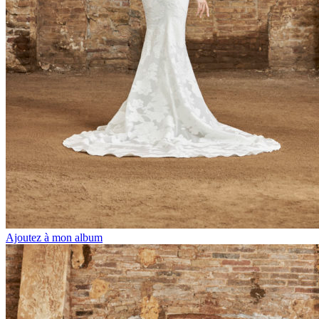
Ajoutez à mon album