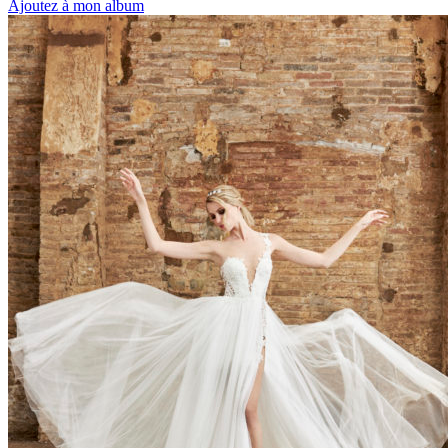
Ajoutez à mon album