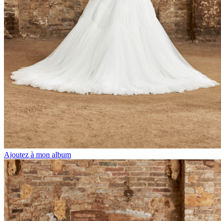
Ajoutez à mon album