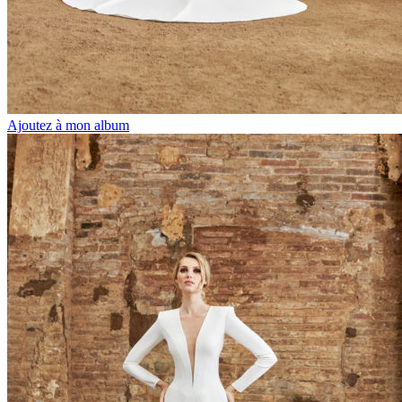
Ajoutez à mon album