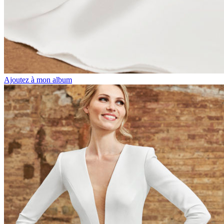
Ajoutez à mon album