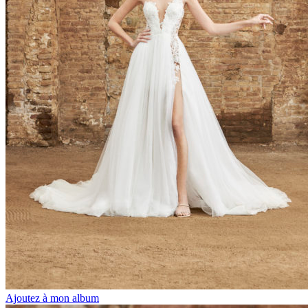
Ajoutez à mon album