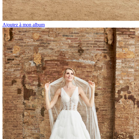
Ajoutez à mon album