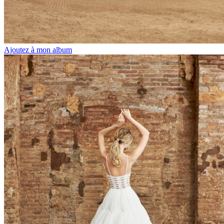
Ajoutez à mon album