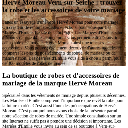
Hervé Moreau Vern-sur-Seiche : trouvez
la robe et les accessoires de votre mariage
Faites un essayage d'une robe Hervé Moreau pour votre mariage.
Un créateur de renom spécialement choisi pour vous par Les
Mariées d'Emilie. Le site de la boutique Les Mariées d'Emilie, situé
à Nantes dans le 44, est conçu pour vous permettre de découvrir
l'ensemble des modèles Hervé Moreau ainsi que tous ses
accessoires. Vous pouvez également découvrir d'autres modèles et
comparer les prix de nos vêtements de soirée, de mariage ou de
manifestation. Les Mariées d'Emilie vous aide à choisir parmi plus
de 300 modèles de robes de mariée.
La boutique de robes et d'accessoires de
mariage de la marque Hervé Moreau
Spécialisé dans les vêtements de mariage depuis plusieurs décennies,
Les Mariées d'Emilie comprend l’importance que revêt la robe pour
la future mariée. C’est aussi l’une des préoccupations de Hervé
Moreau. C’est pourquoi nous avons choisi de la présenter parmi
notre sélection de robes de mariée. Une simple consultation sur un
site Internet ne suffit pas à prendre une décision si importante. Les
Mariées d'Emilie vous invite au sein de sa boutique à Vern-sur-