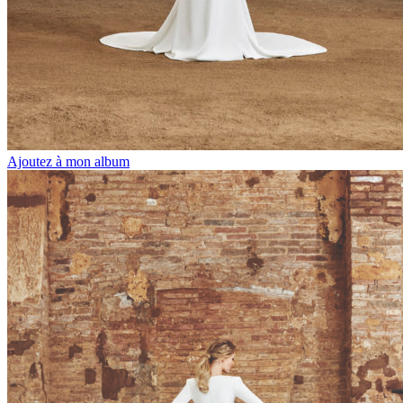
Ajoutez à mon album