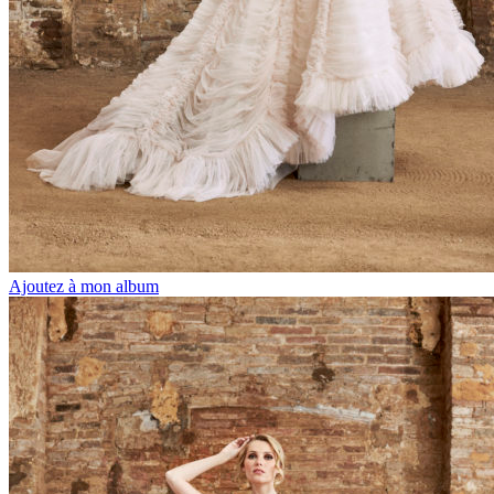
Ajoutez à mon album