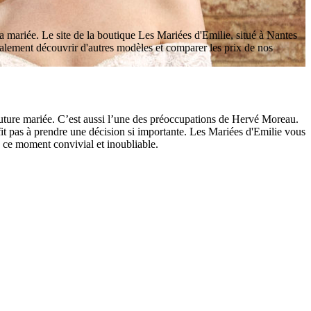
 mariée. Le site de la boutique Les Mariées d'Emilie, situé à Nantes
alement découvrir d'autres modèles et comparer les prix de nos
future mariée. C’est aussi l’une des préoccupations de Hervé Moreau.
fit pas à prendre une décision si importante. Les Mariées d'Emilie vous
 ce moment convivial et inoubliable.