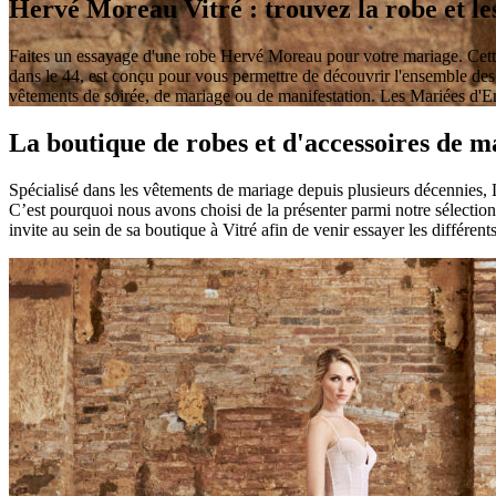
Hervé Moreau Vitré : trouvez la robe et le
Faites un essayage d'une robe Hervé Moreau pour votre mariage. Cette 
dans le 44, est conçu pour vous permettre de découvrir l'ensemble de
vêtements de soirée, de mariage ou de manifestation. Les Mariées d'E
La boutique de robes et d'accessoires de
Spécialisé dans les vêtements de mariage depuis plusieurs décennies,
C’est pourquoi nous avons choisi de la présenter parmi notre sélection
invite au sein de sa boutique à Vitré afin de venir essayer les diffé