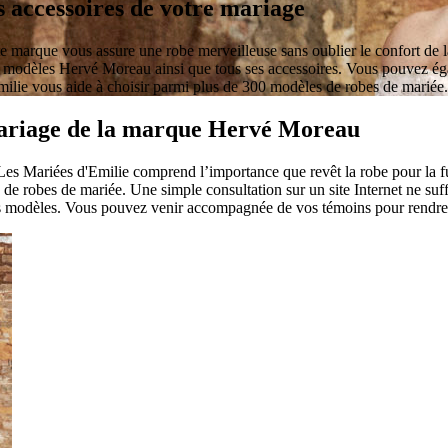
s accessoires de votre mariage
marque vous assure une robe merveilleuse sans oublier le confort de la
s modèles Hervé Moreau ainsi que tous ses accessoires. Vous pouvez ég
milie vous aide à choisir parmi plus de 300 modèles de robes de mariée.
 mariage de la marque Hervé Moreau
 Les Mariées d'Emilie comprend l’importance que revêt la robe pour la 
 de robes de mariée. Une simple consultation sur un site Internet ne suf
rents modèles. Vous pouvez venir accompagnée de vos témoins pour rendre