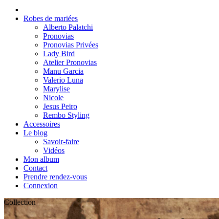
Robes de mariées
Alberto Palatchi
Pronovias
Pronovias Privées
Lady Bird
Atelier Pronovias
Manu Garcia
Valerio Luna
Marylise
Nicole
Jesus Peiro
Rembo Styling
Accessoires
Le blog
Savoir-faire
Vidéos
Mon album
Contact
Prendre rendez-vous
Connexion
Collection