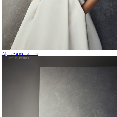
Ajoutez à mon album