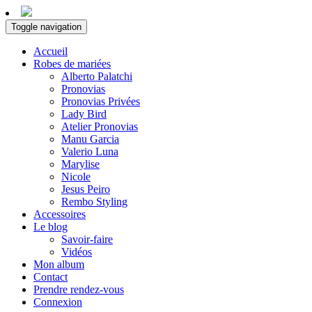
Toggle navigation
Accueil
Robes de mariées
Alberto Palatchi
Pronovias
Pronovias Privées
Lady Bird
Atelier Pronovias
Manu Garcia
Valerio Luna
Marylise
Nicole
Jesus Peiro
Rembo Styling
Accessoires
Le blog
Savoir-faire
Vidéos
Mon album
Contact
Prendre rendez-vous
Connexion