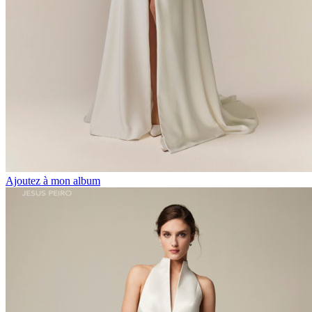
Ajoutez à mon album