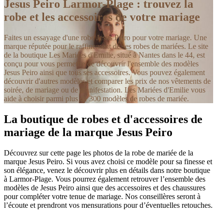
Jesus Peiro Larmor-Plage : trouvez la
robe et les accessoires de votre mariage
Faites un essayage d'une robe Jesus Peiro pour votre mariage. Une
marque réputée pour le raffinement de ses robes de mariées. Le site
de la boutique Les Mariées d'Emilie, situé à Nantes dans le 44, est
conçu pour vous permettre de découvrir l'ensemble des modèles
Jesus Peiro ainsi que tous ses accessoires. Vous pouvez également
découvrir d'autres modèles et comparer les prix de nos vêtements de
soirée, de mariage ou de manifestation. Les Mariées d'Emilie vous
aide à choisir parmi plus de 300 modèles de robes de mariée.
La boutique de robes et d'accessoires de
mariage de la marque Jesus Peiro
Découvrez sur cette page les photos de la robe de mariée de la
marque Jesus Peiro. Si vous avez choisi ce modèle pour sa finesse et
son élégance, venez le découvrir plus en détails dans notre boutique
à Larmor-Plage. Vous pourrez également retrouver l’ensemble des
modèles de Jesus Peiro ainsi que des accessoires et des chaussures
pour compléter votre tenue de mariage. Nos conseillères seront à
l’écoute et prendront vos mensurations pour d’éventuelles retouches.