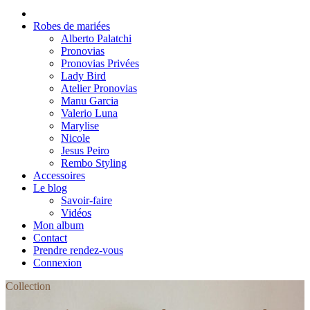
Robes de mariées
Alberto Palatchi
Pronovias
Pronovias Privées
Lady Bird
Atelier Pronovias
Manu Garcia
Valerio Luna
Marylise
Nicole
Jesus Peiro
Rembo Styling
Accessoires
Le blog
Savoir-faire
Vidéos
Mon album
Contact
Prendre rendez-vous
Connexion
Collection