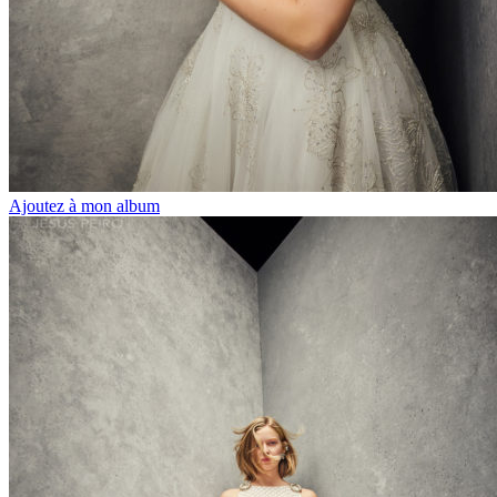
Ajoutez à mon album