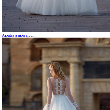
Ajoutez à mon album