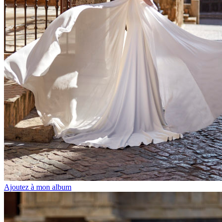
Ajoutez à mon album