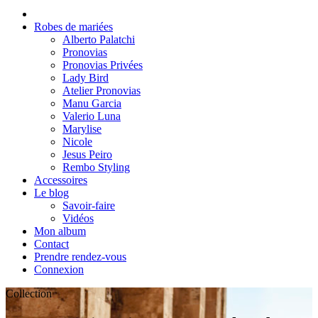
Robes de mariées
Alberto Palatchi
Pronovias
Pronovias Privées
Lady Bird
Atelier Pronovias
Manu Garcia
Valerio Luna
Marylise
Nicole
Jesus Peiro
Rembo Styling
Accessoires
Le blog
Savoir-faire
Vidéos
Mon album
Contact
Prendre rendez-vous
Connexion
Collection