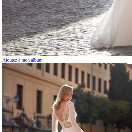
Ajoutez à mon album