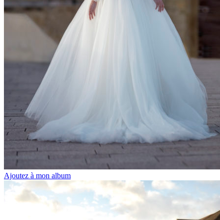
Ajoutez à mon album