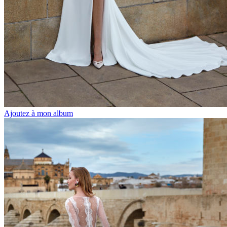
Ajoutez à mon album