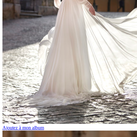
Ajoutez à mon album