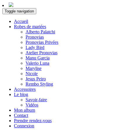
Toggle navigation
Accueil
Robes de mariées
Alberto Palatchi
Pronovias
Pronovias Privées
Lady Bird
Atelier Pronovias
Manu Garcia
Valerio Luna
Marylise
Nicole
Jesus Peiro
Rembo Styling
Accessoires
Le blog
Savoir-faire
Vidéos
Mon album
Contact
Prendre rendez-vous
Connexion