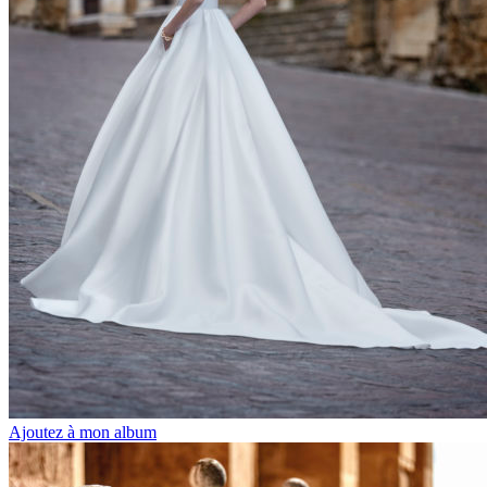
Ajoutez à mon album