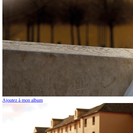
Ajoutez à mon album