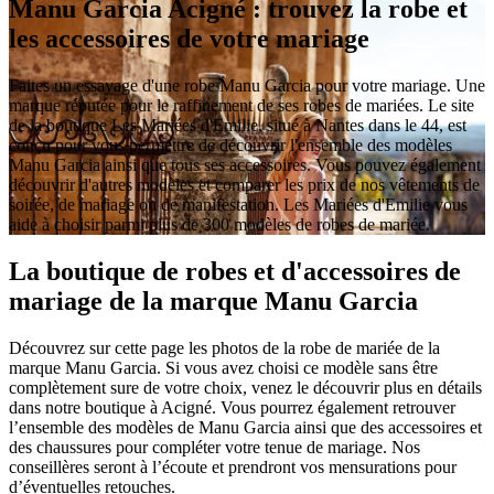
Manu Garcia Acigné : trouvez la robe et
les accessoires de votre mariage
Faites un essayage d'une robe Manu Garcia pour votre mariage. Une
marque réputée pour le raffinement de ses robes de mariées. Le site
de la boutique Les Mariées d'Emilie, situé à Nantes dans le 44, est
conçu pour vous permettre de découvrir l'ensemble des modèles
Manu Garcia ainsi que tous ses accessoires. Vous pouvez également
découvrir d'autres modèles et comparer les prix de nos vêtements de
soirée, de mariage ou de manifestation. Les Mariées d'Emilie vous
aide à choisir parmi plus de 300 modèles de robes de mariée.
La boutique de robes et d'accessoires de
mariage de la marque Manu Garcia
Découvrez sur cette page les photos de la robe de mariée de la
marque Manu Garcia. Si vous avez choisi ce modèle sans être
complètement sure de votre choix, venez le découvrir plus en détails
dans notre boutique à Acigné. Vous pourrez également retrouver
l’ensemble des modèles de Manu Garcia ainsi que des accessoires et
des chaussures pour compléter votre tenue de mariage. Nos
conseillères seront à l’écoute et prendront vos mensurations pour
d’éventuelles retouches.