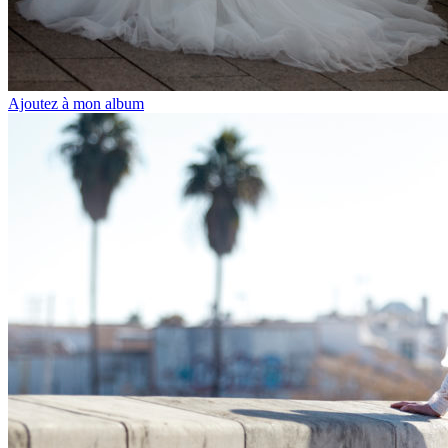
Ajoutez à mon album