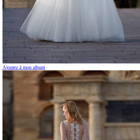
Ajoutez à mon album