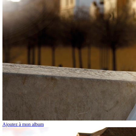
Ajoutez à mon album