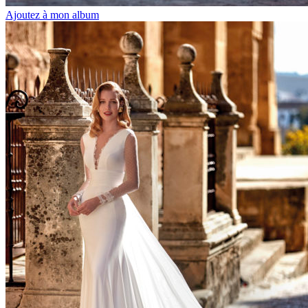
Ajoutez à mon album