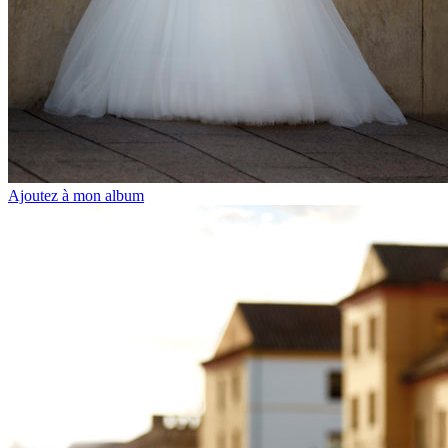
Ajoutez à mon album