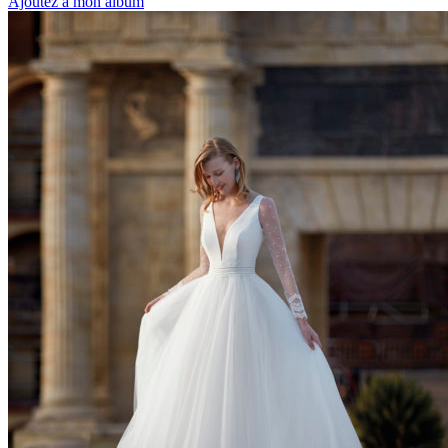
Ajoutez à mon album