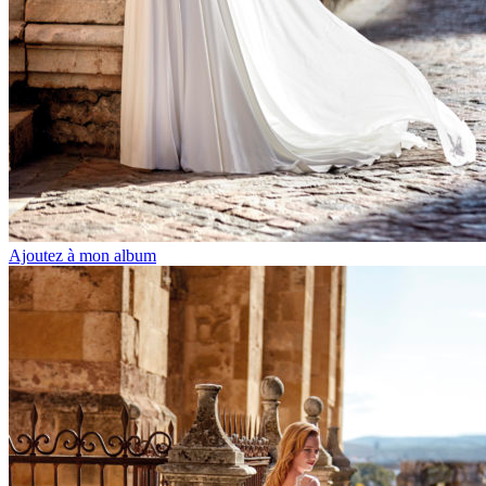
Ajoutez à mon album