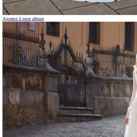
Ajoutez à mon album