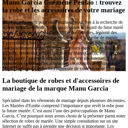
Manu Garcia Guéméné Penfao : trouvez
la robe et les accessoires de votre mariage
En plein préparatifs pour votre mariage, vous êtes à la recherche de
la robe de mariée idéale. Celle qui éclairera le regard du futur marié
le jour J. Finesse des tissus, discrétion des coutures, légèreté des
étoffes : c’est à ces détails que l’on distingue une robe de mariée
d’exception. Alliant élégance, qualité et confort, les robes Manu
Garcia subliment depuis toujours les jeunes mariées. Les Mariées
d'Emilie, revendeur officiel du créateur Manu Garcia, vous propose
de découvrir l’ensemble des modèles sur son site Internet. Vous
retrouverez également les accessoires coordonnés avec votre robe
Manu Garcia pour respecter l’harmonie de votre tenue de mariage.
La boutique de robes et d'accessoires de
mariage de la marque Manu Garcia
Spécialisé dans les vêtements de mariage depuis plusieurs décennies,
Les Mariées d'Emilie comprend l’importance que revêt la robe pour
la future mariée. C’est aussi l’une des préoccupations de Manu
Garcia. C’est pourquoi nous avons choisi de la présenter parmi notre
sélection de robes de mariée. Une simple consultation sur un site
Internet ne suffit pas à prendre une décision si importante. Les