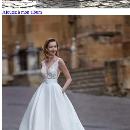
Ajoutez à mon album