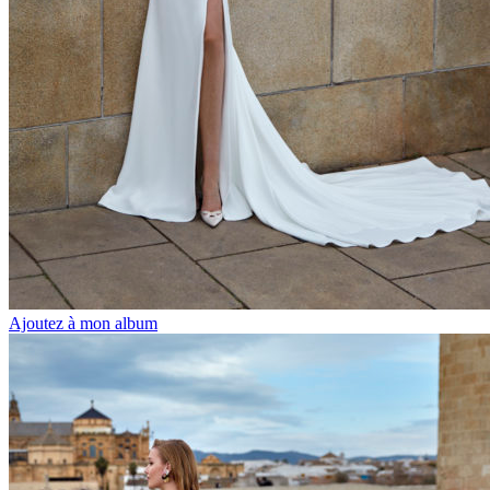
Ajoutez à mon album