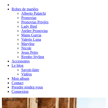
Robes de mariées
Alberto Palatchi
Pronovias
Pronovias Privées
Lady Bird
Atelier Pronovias
Manu Garcia
Valerio Luna
Marylise
Nicole
Jesus Peiro
Rembo Styling
Accessoires
Le blog
Savoir-faire
Vidéos
Mon album
Contact
Prendre rendez-vous
Connexion
Collection