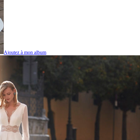
Ajoutez à mon album