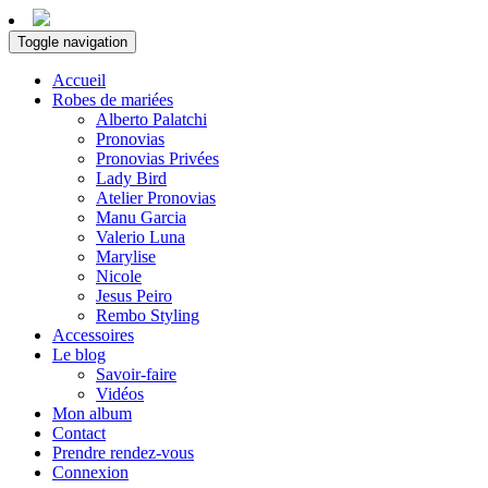
Toggle navigation
Accueil
Robes de mariées
Alberto Palatchi
Pronovias
Pronovias Privées
Lady Bird
Atelier Pronovias
Manu Garcia
Valerio Luna
Marylise
Nicole
Jesus Peiro
Rembo Styling
Accessoires
Le blog
Savoir-faire
Vidéos
Mon album
Contact
Prendre rendez-vous
Connexion