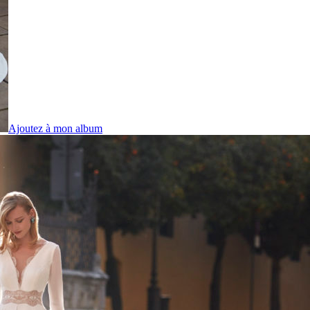
Ajoutez à mon album