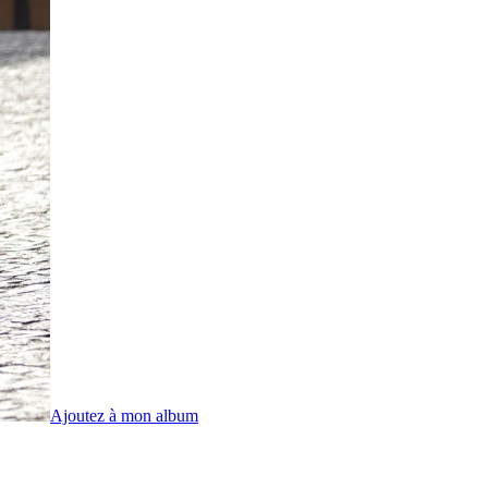
Ajoutez à mon album