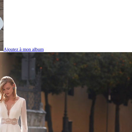
Ajoutez à mon album