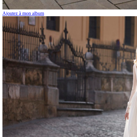
Ajoutez à mon album