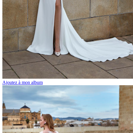
Ajoutez à mon album