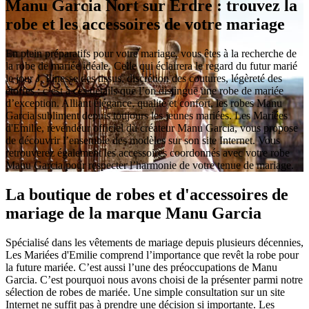
Manu Garcia Nort sur Erdre : trouvez la
robe et les accessoires de votre mariage
En plein préparatifs pour votre mariage, vous êtes à la recherche de
la robe de mariée idéale. Celle qui éclairera le regard du futur marié
le jour J. Finesse des tissus, discrétion des coutures, légèreté des
étoffes : c’est à ces détails que l’on distingue une robe de mariée
d’exception. Alliant élégance, qualité et confort, les robes Manu
Garcia subliment depuis toujours les jeunes mariées. Les Mariées
d'Emilie, revendeur officiel du créateur Manu Garcia, vous propose
de découvrir l’ensemble des modèles sur son site Internet. Vous
retrouverez également les accessoires coordonnés avec votre robe
Manu Garcia pour respecter l’harmonie de votre tenue de mariage.
La boutique de robes et d'accessoires de
mariage de la marque Manu Garcia
Spécialisé dans les vêtements de mariage depuis plusieurs décennies,
Les Mariées d'Emilie comprend l’importance que revêt la robe pour
la future mariée. C’est aussi l’une des préoccupations de Manu
Garcia. C’est pourquoi nous avons choisi de la présenter parmi notre
sélection de robes de mariée. Une simple consultation sur un site
Internet ne suffit pas à prendre une décision si importante. Les