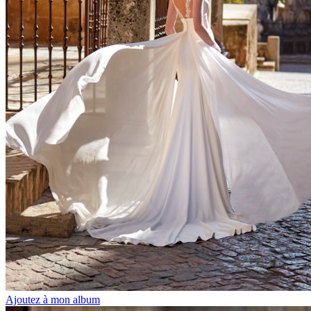
Ajoutez à mon album