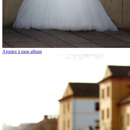
Ajoutez à mon album