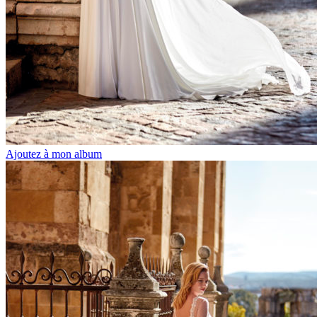
Ajoutez à mon album