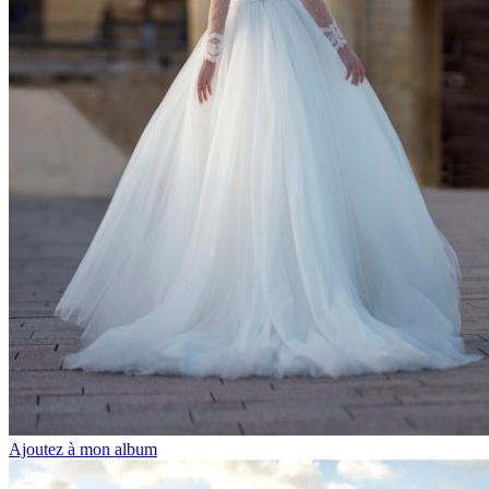
Ajoutez à mon album