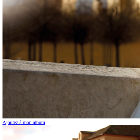
Ajoutez à mon album