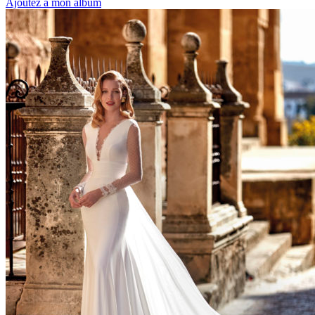
Ajoutez à mon album