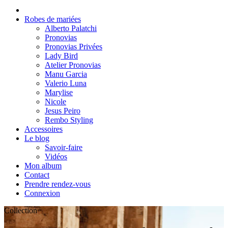
Robes de mariées
Alberto Palatchi
Pronovias
Pronovias Privées
Lady Bird
Atelier Pronovias
Manu Garcia
Valerio Luna
Marylise
Nicole
Jesus Peiro
Rembo Styling
Accessoires
Le blog
Savoir-faire
Vidéos
Mon album
Contact
Prendre rendez-vous
Connexion
Collection