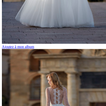
Ajoutez à mon album