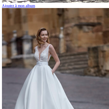
Ajoutez à mon album