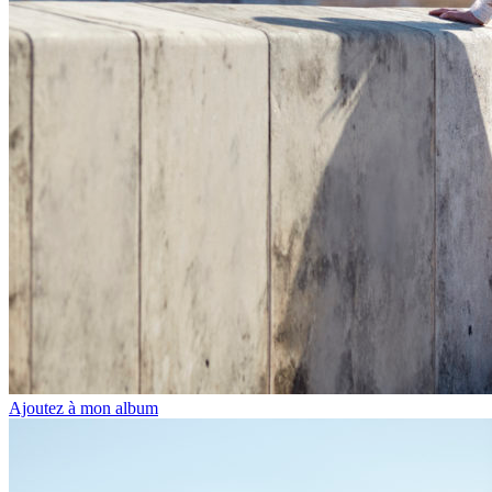
Ajoutez à mon album