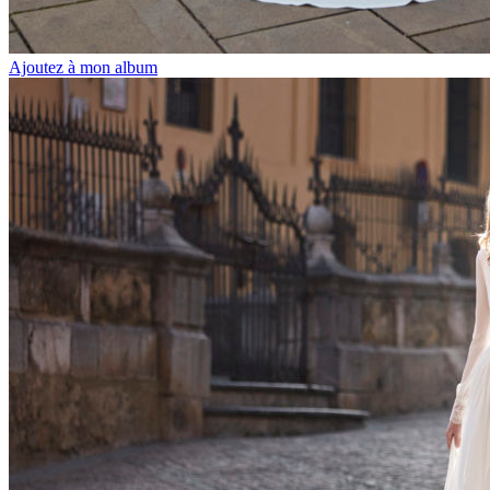
Ajoutez à mon album