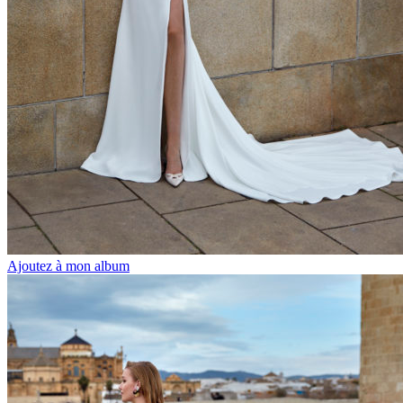
Ajoutez à mon album