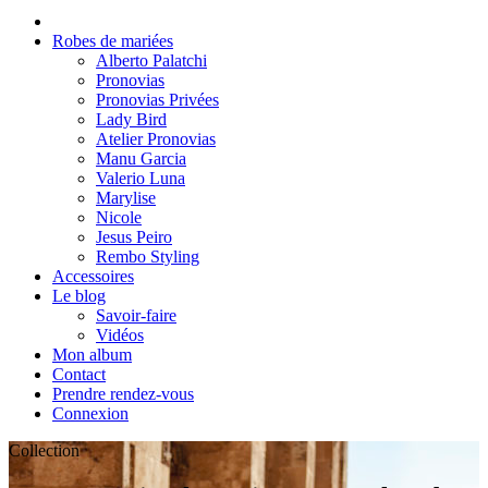
Robes de mariées
Alberto Palatchi
Pronovias
Pronovias Privées
Lady Bird
Atelier Pronovias
Manu Garcia
Valerio Luna
Marylise
Nicole
Jesus Peiro
Rembo Styling
Accessoires
Le blog
Savoir-faire
Vidéos
Mon album
Contact
Prendre rendez-vous
Connexion
Collection