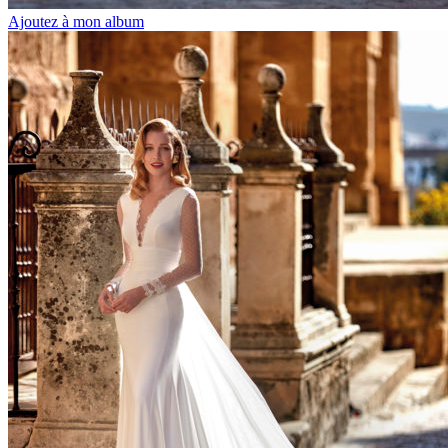
Ajoutez à mon album