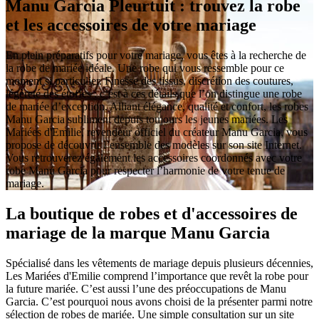
Manu Garcia Pleurtuit : trouvez la robe
et les accessoires de votre mariage
En plein préparatifs pour votre mariage, vous êtes à la recherche de
la robe de mariée idéale. Une robe qui vous ressemble pour ce
moment si particulier. Finesse des tissus, discrétion des coutures,
légèreté des étoffes : c’est à ces détails que l’on distingue une robe
de mariée d’exception. Alliant élégance, qualité et confort, les robes
Manu Garcia subliment depuis toujours les jeunes mariées. Les
Mariées d'Emilie, revendeur officiel du créateur Manu Garcia, vous
propose de découvrir l’ensemble des modèles sur son site Internet.
Vous retrouverez également les accessoires coordonnés avec votre
robe Manu Garcia pour respecter l’harmonie de votre tenue de
mariage.
La boutique de robes et d'accessoires de
mariage de la marque Manu Garcia
Spécialisé dans les vêtements de mariage depuis plusieurs décennies,
Les Mariées d'Emilie comprend l’importance que revêt la robe pour
la future mariée. C’est aussi l’une des préoccupations de Manu
Garcia. C’est pourquoi nous avons choisi de la présenter parmi notre
sélection de robes de mariée. Une simple consultation sur un site