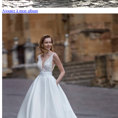
Ajoutez à mon album