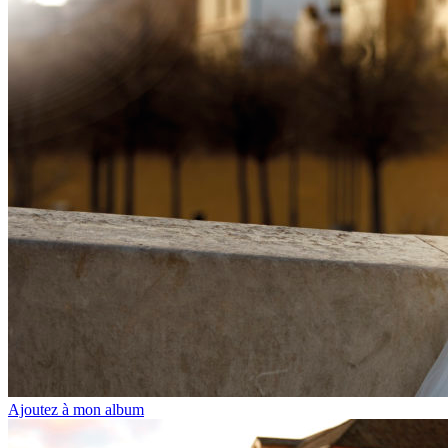
Ajoutez à mon album