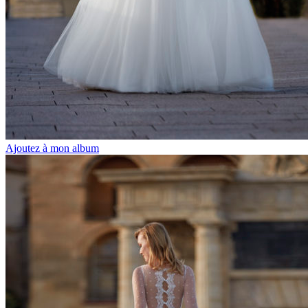
Ajoutez à mon album