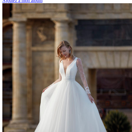
Ajoutez à mon album