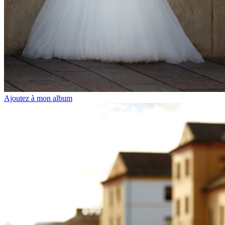
Ajoutez à mon album