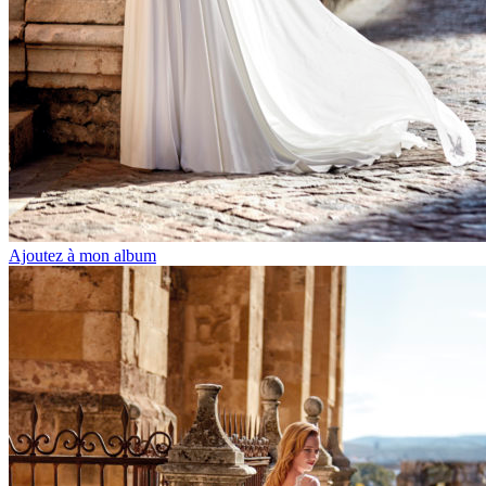
Ajoutez à mon album