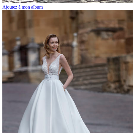
Ajoutez à mon album