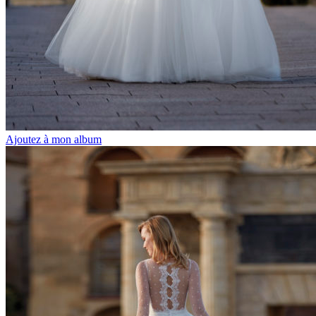
Ajoutez à mon album