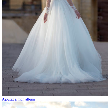
Ajoutez à mon album