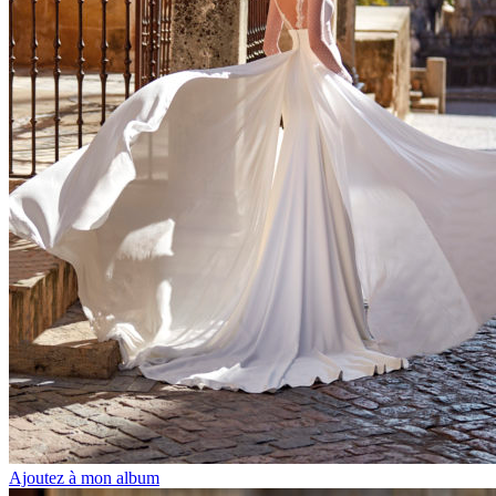
Ajoutez à mon album