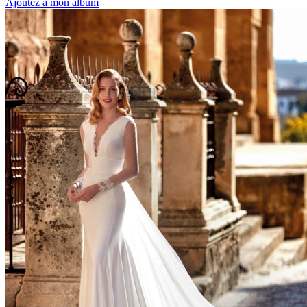
Ajoutez à mon album