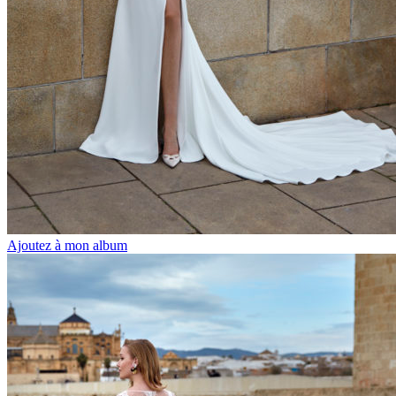
Ajoutez à mon album