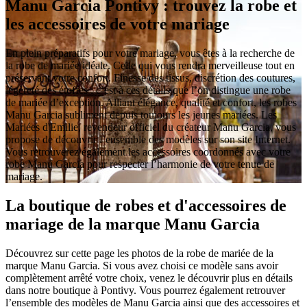
Manu Garcia Pontivy : trouvez la robe et
les accessoires de votre mariage
En plein préparatifs pour votre mariage, vous êtes à la recherche de
la robe de mariée idéale. Celle qui vous rendra merveilleuse tout en
préservant votre confort. Finesse des tissus, discrétion des coutures,
légèreté des étoffes : c’est à ces détails que l’on distingue une robe
de mariée d’exception. Alliant élégance, qualité et confort, les robes
Manu Garcia subliment depuis toujours les jeunes mariées. Les
Mariées d'Emilie, revendeur officiel du créateur Manu Garcia, vous
propose de découvrir l’ensemble des modèles sur son site Internet.
Vous retrouverez également les accessoires coordonnés avec votre
robe Manu Garcia pour respecter l’harmonie de votre tenue de
mariage.
La boutique de robes et d'accessoires de
mariage de la marque Manu Garcia
Découvrez sur cette page les photos de la robe de mariée de la
marque Manu Garcia. Si vous avez choisi ce modèle sans avoir
complètement arrêté votre choix, venez le découvrir plus en détails
dans notre boutique à Pontivy. Vous pourrez également retrouver
l’ensemble des modèles de Manu Garcia ainsi que des accessoires et