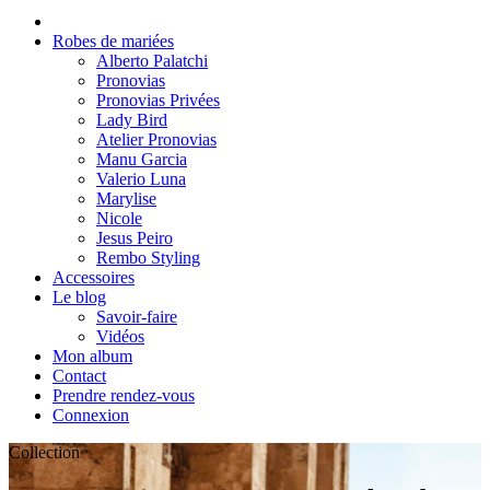
Robes de mariées
Alberto Palatchi
Pronovias
Pronovias Privées
Lady Bird
Atelier Pronovias
Manu Garcia
Valerio Luna
Marylise
Nicole
Jesus Peiro
Rembo Styling
Accessoires
Le blog
Savoir-faire
Vidéos
Mon album
Contact
Prendre rendez-vous
Connexion
Collection