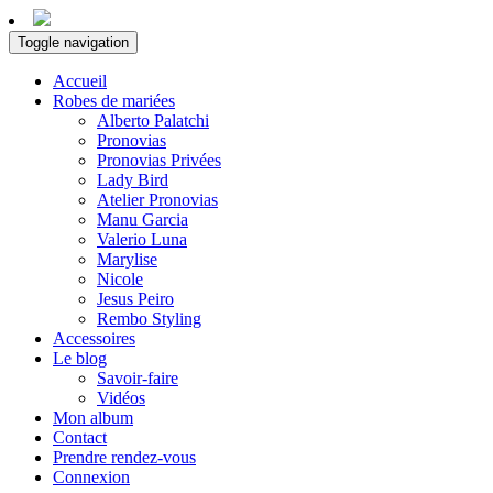
Toggle navigation
Accueil
Robes de mariées
Alberto Palatchi
Pronovias
Pronovias Privées
Lady Bird
Atelier Pronovias
Manu Garcia
Valerio Luna
Marylise
Nicole
Jesus Peiro
Rembo Styling
Accessoires
Le blog
Savoir-faire
Vidéos
Mon album
Contact
Prendre rendez-vous
Connexion