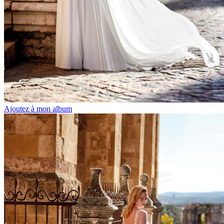
Ajoutez à mon album