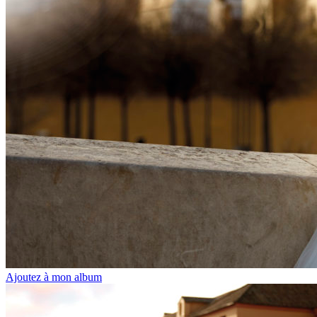
Ajoutez à mon album