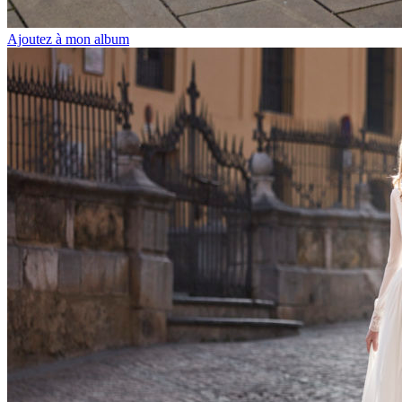
Ajoutez à mon album