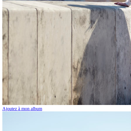
Ajoutez à mon album