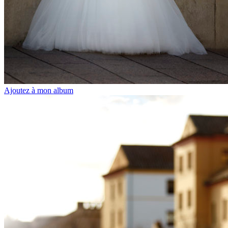
Ajoutez à mon album