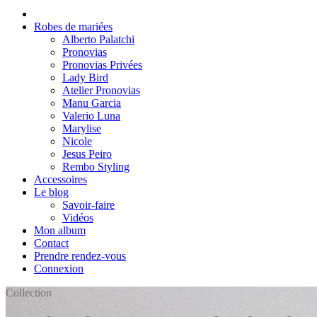
Robes de mariées
Alberto Palatchi
Pronovias
Pronovias Privées
Lady Bird
Atelier Pronovias
Manu Garcia
Valerio Luna
Marylise
Nicole
Jesus Peiro
Rembo Styling
Accessoires
Le blog
Savoir-faire
Vidéos
Mon album
Contact
Prendre rendez-vous
Connexion
Collection