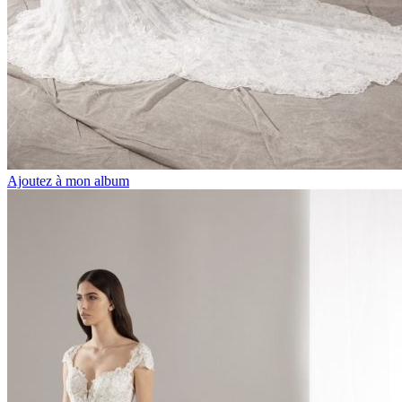
Ajoutez à mon album