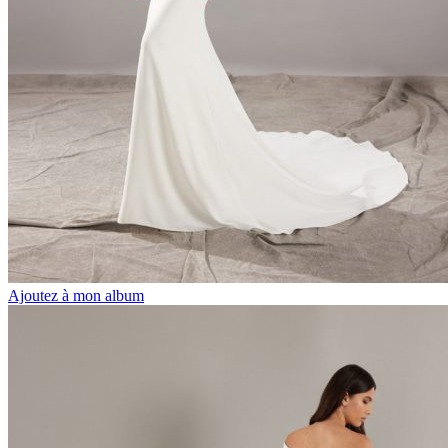
Ajoutez à mon album