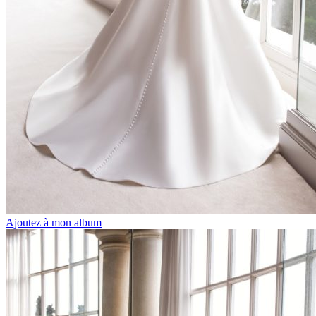
Ajoutez à mon album