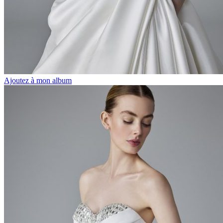
Ajoutez à mon album