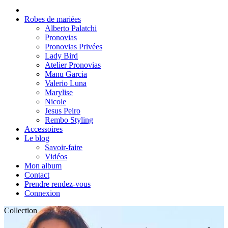
Robes de mariées
Alberto Palatchi
Pronovias
Pronovias Privées
Lady Bird
Atelier Pronovias
Manu Garcia
Valerio Luna
Marylise
Nicole
Jesus Peiro
Rembo Styling
Accessoires
Le blog
Savoir-faire
Vidéos
Mon album
Contact
Prendre rendez-vous
Connexion
Collection