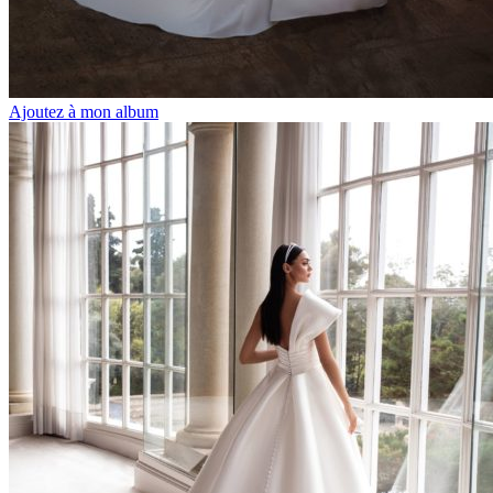
Ajoutez à mon album