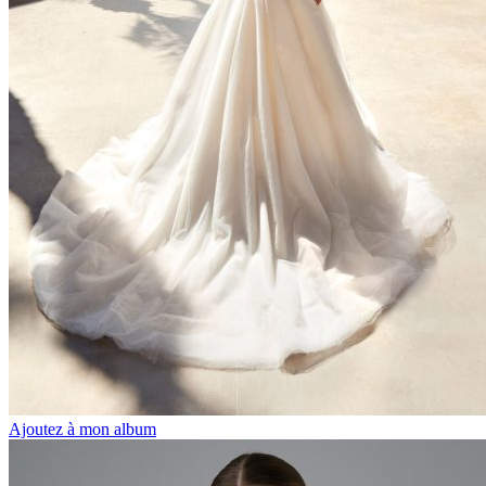
Ajoutez à mon album