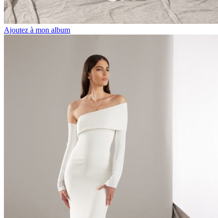
Ajoutez à mon album