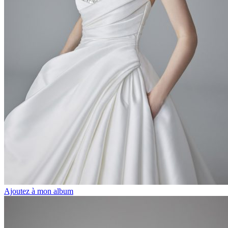
Ajoutez à mon album