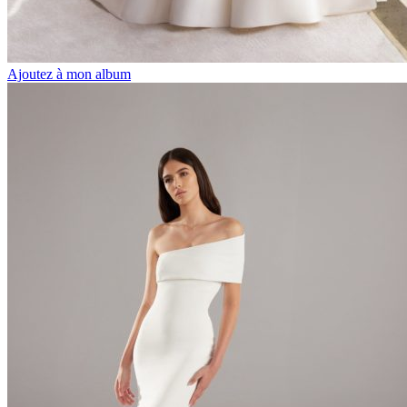
Ajoutez à mon album