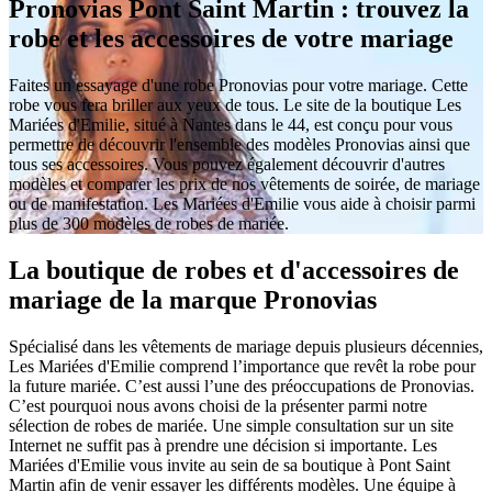
Pronovias Pont Saint Martin : trouvez la
robe et les accessoires de votre mariage
Faites un essayage d'une robe Pronovias pour votre mariage. Cette
robe vous fera briller aux yeux de tous. Le site de la boutique Les
Mariées d'Emilie, situé à Nantes dans le 44, est conçu pour vous
permettre de découvrir l'ensemble des modèles Pronovias ainsi que
tous ses accessoires. Vous pouvez également découvrir d'autres
modèles et comparer les prix de nos vêtements de soirée, de mariage
ou de manifestation. Les Mariées d'Emilie vous aide à choisir parmi
plus de 300 modèles de robes de mariée.
La boutique de robes et d'accessoires de
mariage de la marque Pronovias
Spécialisé dans les vêtements de mariage depuis plusieurs décennies,
Les Mariées d'Emilie comprend l’importance que revêt la robe pour
la future mariée. C’est aussi l’une des préoccupations de Pronovias.
C’est pourquoi nous avons choisi de la présenter parmi notre
sélection de robes de mariée. Une simple consultation sur un site
Internet ne suffit pas à prendre une décision si importante. Les
Mariées d'Emilie vous invite au sein de sa boutique à Pont Saint
Martin afin de venir essayer les différents modèles. Une équipe à