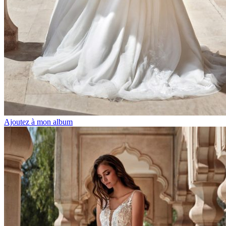
Ajoutez à mon album