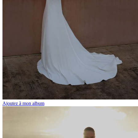
Ajoutez à mon album