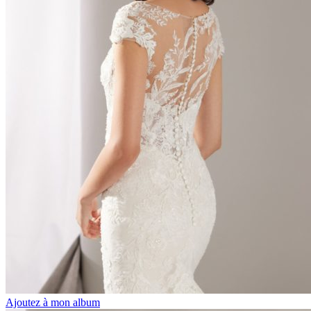
Ajoutez à mon album