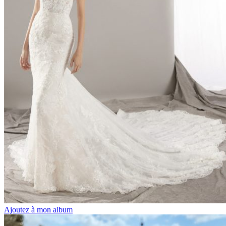
Ajoutez à mon album