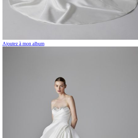
Ajoutez à mon album