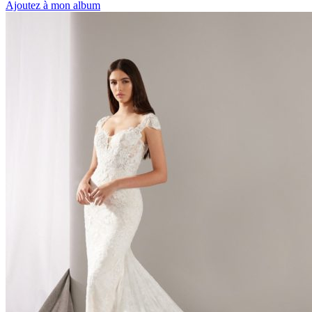
Ajoutez à mon album