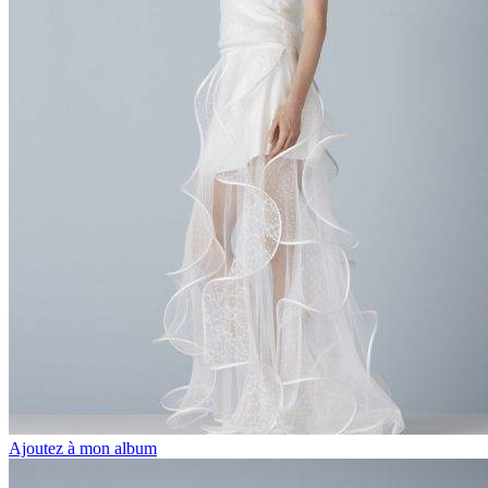
Ajoutez à mon album