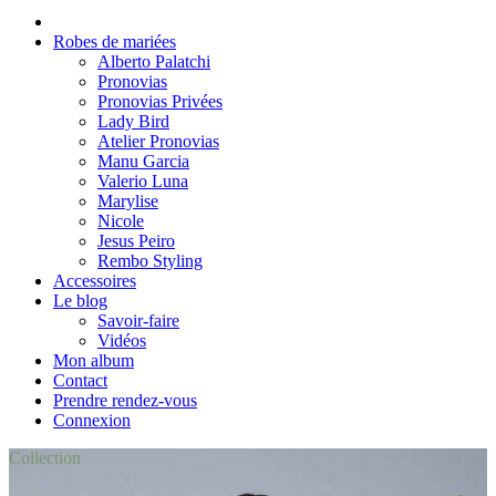
Robes de mariées
Alberto Palatchi
Pronovias
Pronovias Privées
Lady Bird
Atelier Pronovias
Manu Garcia
Valerio Luna
Marylise
Nicole
Jesus Peiro
Rembo Styling
Accessoires
Le blog
Savoir-faire
Vidéos
Mon album
Contact
Prendre rendez-vous
Connexion
Collection