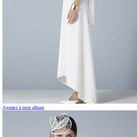
Ajoutez à mon album