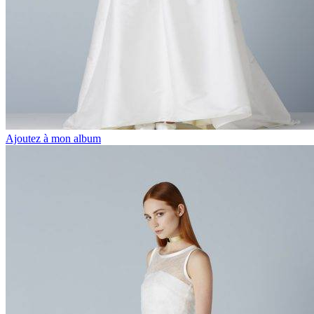
Ajoutez à mon album