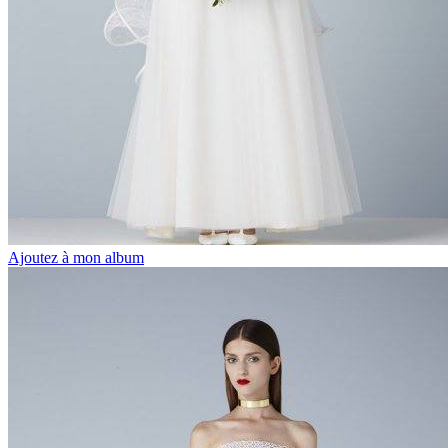
Ajoutez à mon album