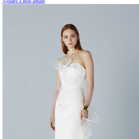
Ajoutez à mon album