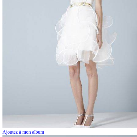
Ajoutez à mon album