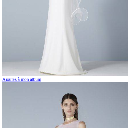
Ajoutez à mon album