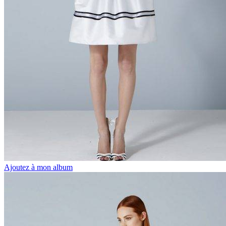
Ajoutez à mon album