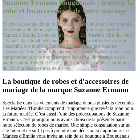
Suzanne Ermann Bouguenais : trouvez la
robe et les accessoires de votre mariage
Faites un essayage d'une robe Suzanne Ermann pour votre mariage.
Un créateur de renom spécialement choisi pour vous par Les
Mariées d'Emilie. Le site de la boutique Les Mariées d'Emilie, situé
à Nantes dans le 44, est conçu pour vous permettre de découvrir
l'ensemble des modèles Suzanne Ermann ainsi que tous ses
accessoires. Vous pouvez également découvrir d'autres modèles et
comparer les prix de nos vêtements de soirée, de mariage ou de
manifestation. Les Mariées d'Emilie vous aide à choisir parmi plus
de 300 modèles de robes de mariée.
La boutique de robes et d'accessoires de
mariage de la marque Suzanne Ermann
Spécialisé dans les vêtements de mariage depuis plusieurs décennies,
Les Mariées d'Emilie comprend l’importance que revêt la robe pour
la future mariée. C’est aussi l’une des préoccupations de Suzanne
Ermann. C’est pourquoi nous avons choisi de la présenter parmi
notre sélection de robes de mariée. Une simple consultation sur un
site Internet ne suffit pas à prendre une décision si importante. Les
Mariées d'Emilie vous invite au sein de sa boutique à Bouguenais