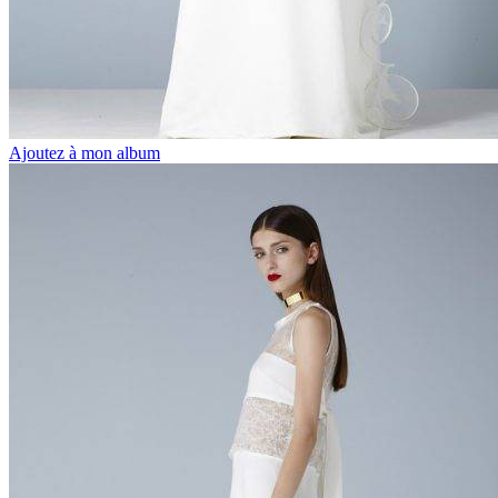
Ajoutez à mon album