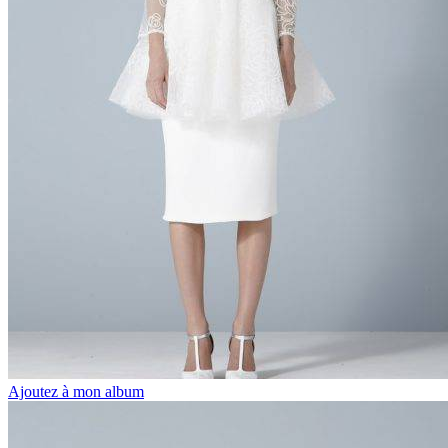
Ajoutez à mon album