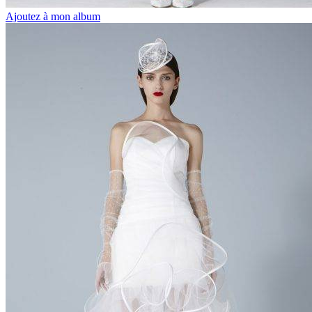
Ajoutez à mon album