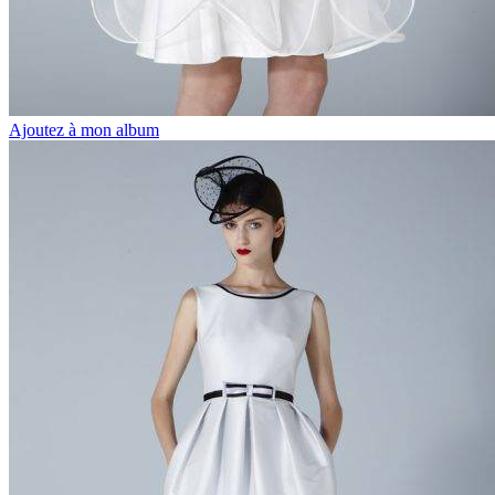
Ajoutez à mon album