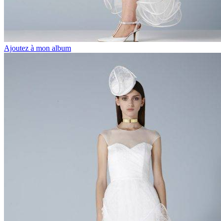
Ajoutez à mon album