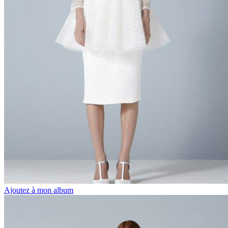
Ajoutez à mon album