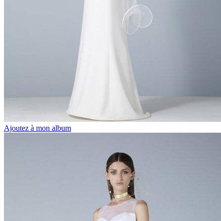
Ajoutez à mon album