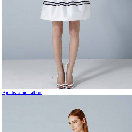
Ajoutez à mon album