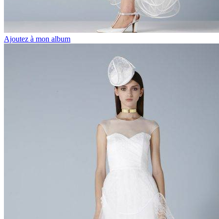
Ajoutez à mon album