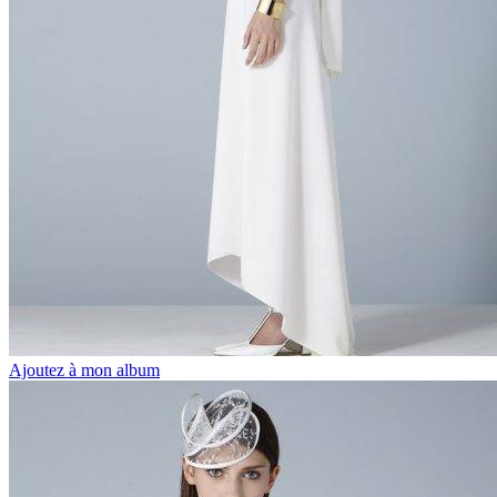
Ajoutez à mon album