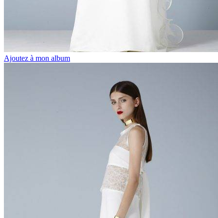
Ajoutez à mon album