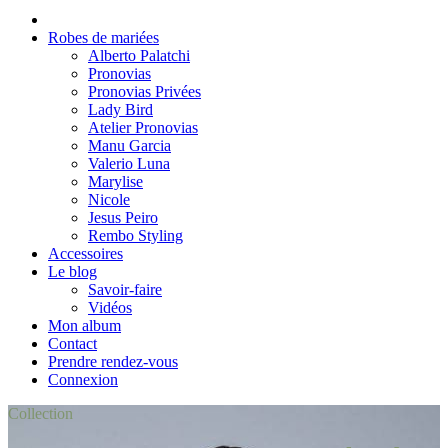
Robes de mariées
Alberto Palatchi
Pronovias
Pronovias Privées
Lady Bird
Atelier Pronovias
Manu Garcia
Valerio Luna
Marylise
Nicole
Jesus Peiro
Rembo Styling
Accessoires
Le blog
Savoir-faire
Vidéos
Mon album
Contact
Prendre rendez-vous
Connexion
Collection