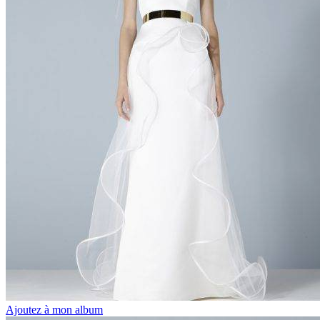
Ajoutez à mon album