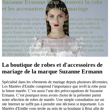
Suzanne Ermann Bruz : trouvez la robe
et les accessoires de votre mariage
Faites un essayage d'une robe Suzanne Ermann pour votre mariage.
Cette marque vous assure une robe merveilleuse sans oublier le
confort de la mariée. Le site de la boutique Les Mariées d'Emilie,
situé à Nantes dans le 44, est conçu pour vous permettre de
découvrir l'ensemble des modèles Suzanne Ermann ainsi que tous
ses accessoires. Vous pouvez également découvrir d'autres modèles
et comparer les prix de nos vêtements de soirée, de mariage ou de
manifestation. Les Mariées d'Emilie vous aide à choisir parmi plus
de 300 modèles de robes de mariée.
La boutique de robes et d'accessoires de
mariage de la marque Suzanne Ermann
Spécialisé dans les vêtements de mariage depuis plusieurs décennies,
Les Mariées d'Emilie comprend l’importance que revêt la robe pour
la future mariée. C’est aussi l’une des préoccupations de Suzanne
Ermann. C’est pourquoi nous avons choisi de la présenter parmi
notre sélection de robes de mariée. Une simple consultation sur un
site Internet ne suffit pas à prendre une décision si importante. Les
Mariées d'Emilie vous invite au sein de sa boutique à Bruz afin de