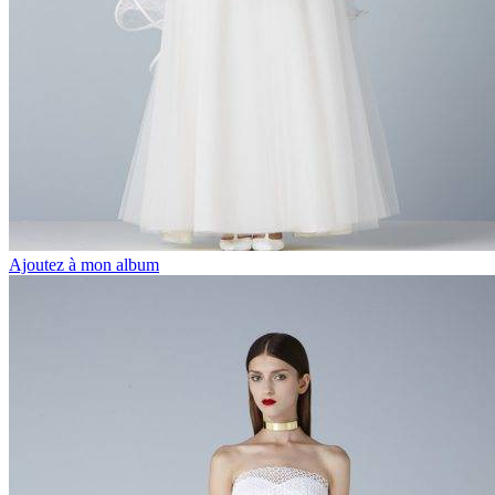
Ajoutez à mon album