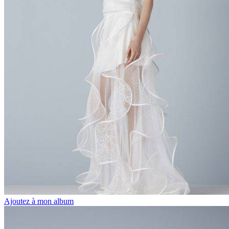
Ajoutez à mon album