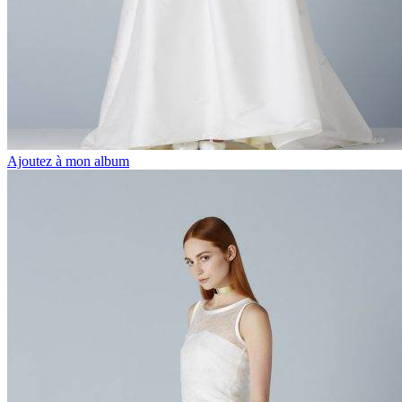
Ajoutez à mon album