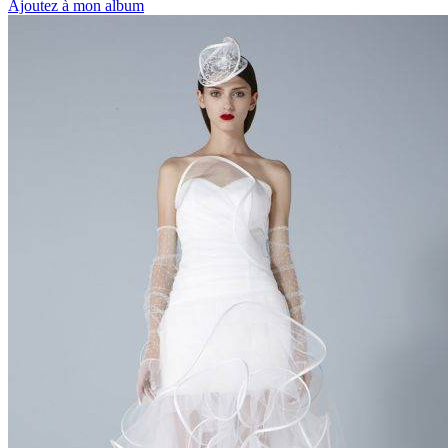
Ajoutez à mon album