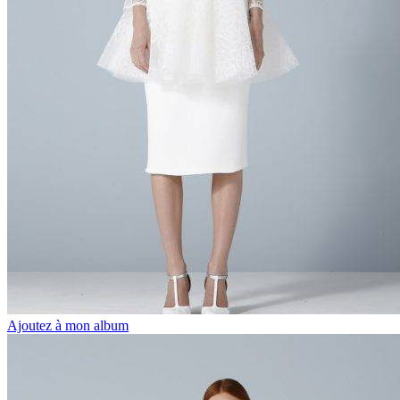
Ajoutez à mon album