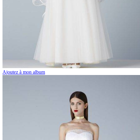
Ajoutez à mon album