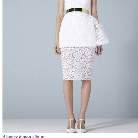
Ajoutez à mon album