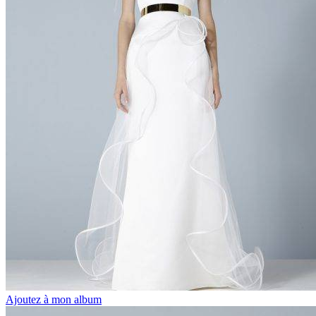
Ajoutez à mon album