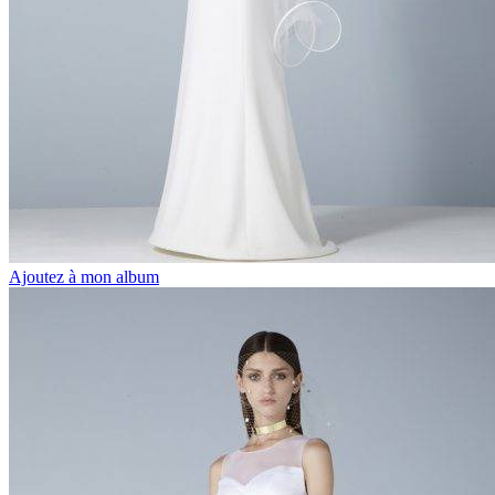
Ajoutez à mon album