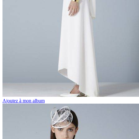
Ajoutez à mon album