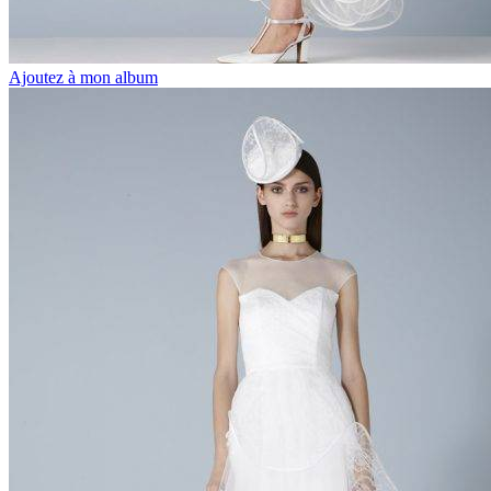
Ajoutez à mon album