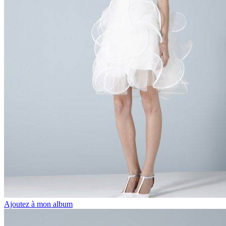
Ajoutez à mon album