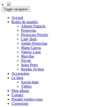
Toggle navigation
Accueil
Robes de mariées
Alberto Palatchi
Pronovias
Pronovias Privées
Lady Bird
Atelier Pronovias
Manu Garcia
Valerio Luna
Marylise
Nicole
Jesus Peiro
Rembo Styling
Accessoires
Le blog
Savoir-faire
Vidéos
Mon album
Contact
Prendre rendez-vous
Connexion