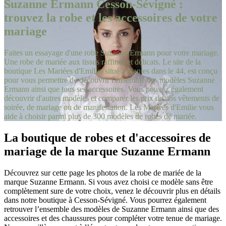
Suzanne Ermann Cesson-Sévigné :
trouvez la robe et les accessoires de votre
mariage
Faites un essayage d'une robe Suzanne Ermann pour votre mariage.
Une robe de mariée aux tissus raffinés et délicats. Le site de la
boutique Les Mariées d'Emilie, situé à Nantes dans le 44, est conçu
pour vous permettre de découvrir l'ensemble des modèles Suzanne
Ermann ainsi que tous ses accessoires. Vous pouvez également
découvrir d'autres modèles et comparer les prix de nos vêtements de
soirée, de mariage ou de manifestation. Les Mariées d'Emilie vous
aide à choisir parmi plus de 300 modèles de robes de mariée.
La boutique de robes et d'accessoires de
mariage de la marque Suzanne Ermann
Découvrez sur cette page les photos de la robe de mariée de la
marque Suzanne Ermann. Si vous avez choisi ce modèle sans être
complètement sure de votre choix, venez le découvrir plus en détails
dans notre boutique à Cesson-Sévigné. Vous pourrez également
retrouver l’ensemble des modèles de Suzanne Ermann ainsi que des
accessoires et des chaussures pour compléter votre tenue de mariage.