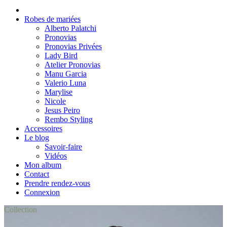
Robes de mariées
Alberto Palatchi
Pronovias
Pronovias Privées
Lady Bird
Atelier Pronovias
Manu Garcia
Valerio Luna
Marylise
Nicole
Jesus Peiro
Rembo Styling
Accessoires
Le blog
Savoir-faire
Vidéos
Mon album
Contact
Prendre rendez-vous
Connexion
Collection