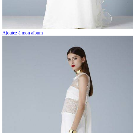
Ajoutez à mon album