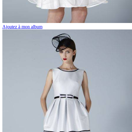
Ajoutez à mon album