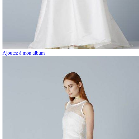
Ajoutez à mon album