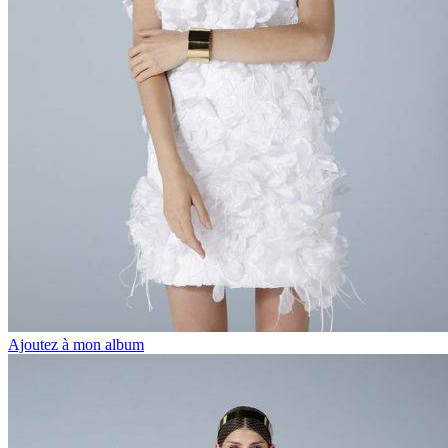
Ajoutez à mon album