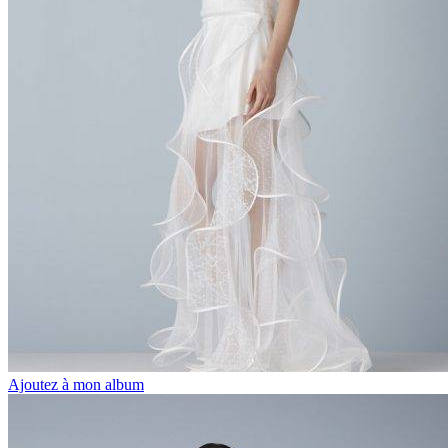
Ajoutez à mon album