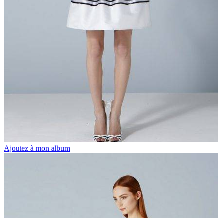
Ajoutez à mon album