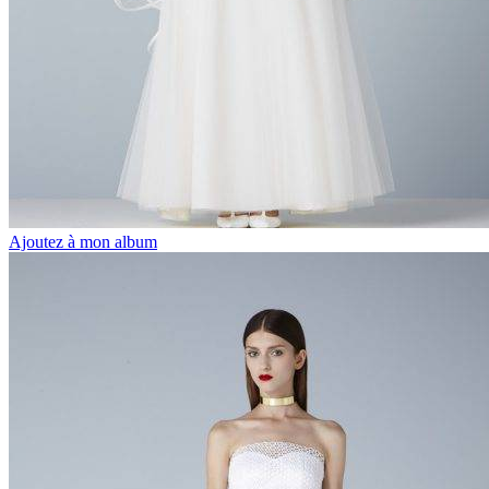
Ajoutez à mon album