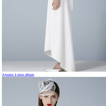
Ajoutez à mon album