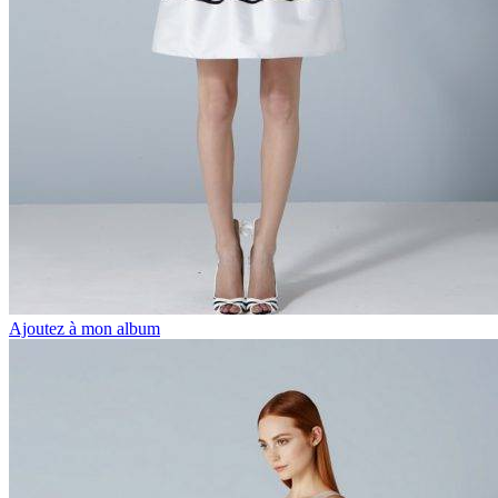
Ajoutez à mon album