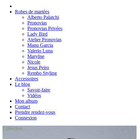
Robes de mariées
Alberto Palatchi
Pronovias
Pronovias Privées
Lady Bird
Atelier Pronovias
Manu Garcia
Valerio Luna
Marylise
Nicole
Jesus Peiro
Rembo Styling
Accessoires
Le blog
Savoir-faire
Vidéos
Mon album
Contact
Prendre rendez-vous
Connexion
Collection