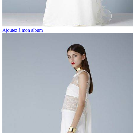
Ajoutez à mon album