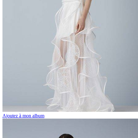
Ajoutez à mon album