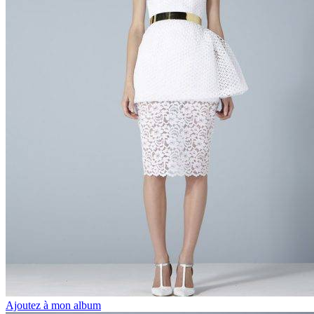
Ajoutez à mon album