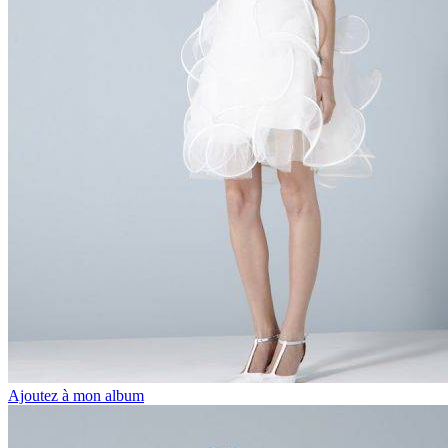
Ajoutez à mon album