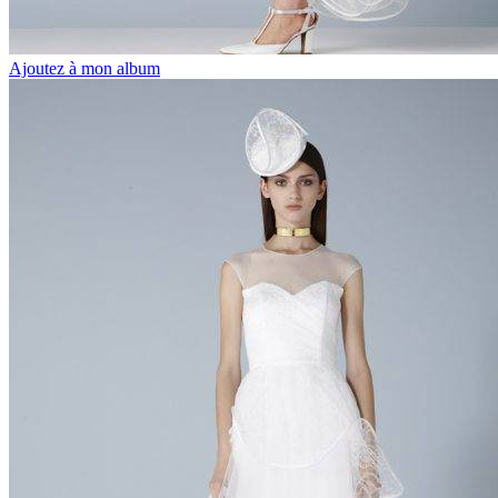
Ajoutez à mon album