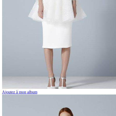
Ajoutez à mon album