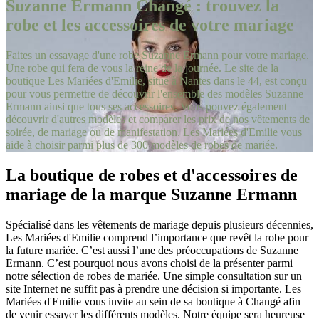
Suzanne Ermann Changé : trouvez la
robe et les accessoires de votre mariage
Faites un essayage d'une robe Suzanne Ermann pour votre mariage.
Une robe qui fera de vous la reine de la journée. Le site de la
boutique Les Mariées d'Emilie, situé à Nantes dans le 44, est conçu
pour vous permettre de découvrir l'ensemble des modèles Suzanne
Ermann ainsi que tous ses accessoires. Vous pouvez également
découvrir d'autres modèles et comparer les prix de nos vêtements de
soirée, de mariage ou de manifestation. Les Mariées d'Emilie vous
aide à choisir parmi plus de 300 modèles de robes de mariée.
La boutique de robes et d'accessoires de
mariage de la marque Suzanne Ermann
Spécialisé dans les vêtements de mariage depuis plusieurs décennies,
Les Mariées d'Emilie comprend l’importance que revêt la robe pour
la future mariée. C’est aussi l’une des préoccupations de Suzanne
Ermann. C’est pourquoi nous avons choisi de la présenter parmi
notre sélection de robes de mariée. Une simple consultation sur un
site Internet ne suffit pas à prendre une décision si importante. Les
Mariées d'Emilie vous invite au sein de sa boutique à Changé afin
de venir essayer les différents modèles. Notre équipe sera heureuse