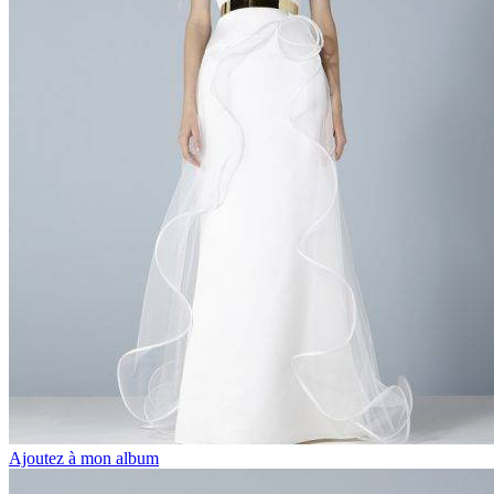
Ajoutez à mon album