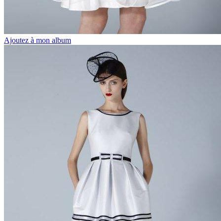
Ajoutez à mon album