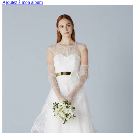
Ajoutez à mon album