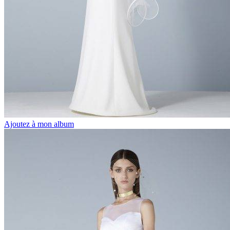
Ajoutez à mon album