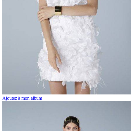
Ajoutez à mon album